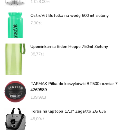
1 029,00
zł
OstroVit Butelka na wodę 600 ml zielony
7,90
zł
Upominkarnia Bidon Hoppe 750ml Zielony
38,77
zł
TARMAK Piłka do koszykówki BT500 rozmiar 7
4269589
139,99
zł
Torba na laptopa 17,3" Zagatto ZG 636
49,00
zł