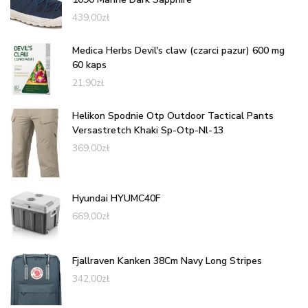
439,00
zł
Medica Herbs Devil's claw (czarci pazur) 600 mg
60 kaps
21,90
zł
Helikon Spodnie Otp Outdoor Tactical Pants
Versastretch Khaki Sp-Otp-Nl-13
369,00
zł
Hyundai HYUMC40F
669,00
zł
Fjallraven Kanken 38Cm Navy Long Stripes
342,00
zł