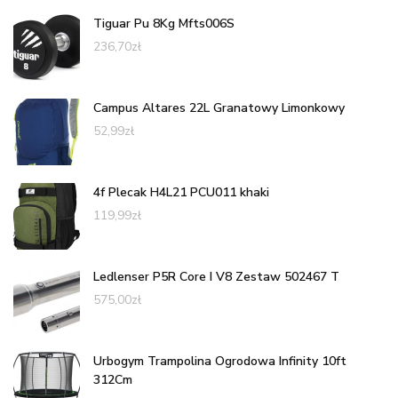
Tiguar Pu 8Kg Mfts006S
236,70
zł
Campus Altares 22L Granatowy Limonkowy
52,99
zł
4f Plecak H4L21 PCU011 khaki
119,99
zł
Ledlenser P5R Core I V8 Zestaw 502467 T
575,00
zł
Urbogym Trampolina Ogrodowa Infinity 10ft
312Cm