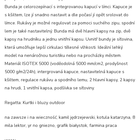
Bunda je celorozepínací s integrovanou kapucí v límci. Kapuce je
s kšiltem, lze jí snadno nastavit a dle počasí jí opět srolovat do
límce. Rukávy je možné regulovat za pomoci suchého zipu, spodní
lem je také nastavitelný. Bunda má dvě hlavní kapsy na zip, dvě
kapsy na hrudníku a jednu vnitřní kapsu. Uvnitř bundy je síťovina,
která umožňuje lepší cirkulaci tělesné vlhkosti. Ideální lehký
model na nenáročnou turistiku nebo na procházky městem.
Materiál ISOTEX 5000 (voděodolná 5000 mm/cm2, prodyšnost
5000 g/m2/24h), intergrovaná kapuce, nastavitelná kapuce s
kšiltem, regulace rukávu a spodního lemu, 2 hlavní kapsy, 2 kapsy
na hrudi, 1 vnitřní kapsa, podšívka se síťoviny.
Regatta: Kurtki i bluzy outdoor
na zawsze i na wieczność, kamil jędrzejewski, kotula katarzyna, 8
mila lektor, yr no gniezno, grafik białystok, farmina praca