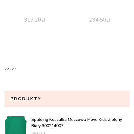
319,20
zł
234,50
zł
zzzzz
PRODUKTY
Spalding Koszulka Meczowa Move Kids Zielony
Biały 300214007
89,00
zł