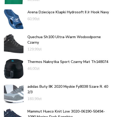
Arena Dziecięce Klapki Hydrosoft II Jr Hook Navy
60,99
zł
Quechua Sh100 Ultra-Warm Wodoodporne
Czarny
129,99
zł
Thermos Nakrętka Sport Czarny Mat Th148074
46,00
zł
adidas Buty 8K 2020 Męskie Fy8038 Szare R. 40
2/3
183,99
zł
Mammut Hueco Knit Low 3020-06190-50494-
1090 Marine Dark Sapphire