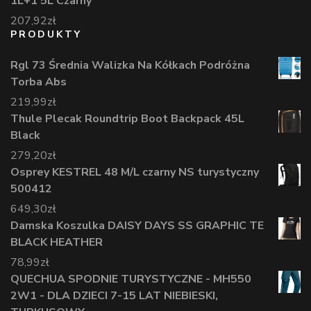
1L+1 5L Czarny
207,92
zł
PRODUKTY
Rgl 73 Średnia Walizka Na Kółkach Podróżna
Torba Abs
219,99
zł
Thule Plecak Roundtrip Boot Backpack 45L
Black
279,20
zł
Osprey KESTREL 48 M/L czarny NS turystyczny
500412
649,30
zł
Damska Koszulka DAISY DAYS SS GRAPHIC TE
BLACK HEATHER
78,99
zł
QUECHUA SPODNIE TURYSTYCZNE - MH550
2W1 - DLA DZIECI 7-15 LAT NIEBIESKI,