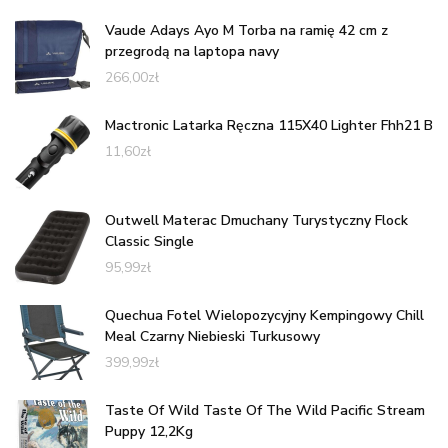
Vaude Adays Ayo M Torba na ramię 42 cm z
przegrodą na laptopa navy
266,00
zł
Mactronic Latarka Ręczna 115X40 Lighter Fhh21 B
11,60
zł
Outwell Materac Dmuchany Turystyczny Flock
Classic Single
95,99
zł
Quechua Fotel Wielopozycyjny Kempingowy Chill
Meal Czarny Niebieski Turkusowy
399,99
zł
Taste Of Wild Taste Of The Wild Pacific Stream
Puppy 12,2Kg