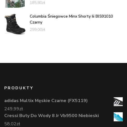
185,80
zł
Columbia Śniegowce Minx Shorty Iii Bl591010
Czarny
299,00
zł
PRODUKTY
adidas Multix Męskie Czarne (FX5119)
249,99
zł
Cressi Buty Do Wody 8 Jr Vb9500 Niebieski
58,02
zł