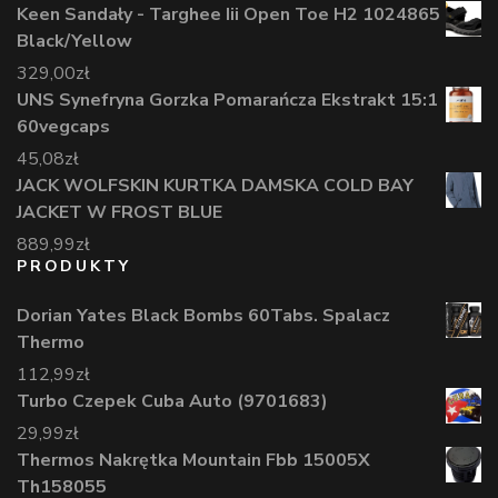
Keen Sandały - Targhee Iii Open Toe H2 1024865
Black/Yellow
329,00
zł
UNS Synefryna Gorzka Pomarańcza Ekstrakt 15:1
60vegcaps
45,08
zł
JACK WOLFSKIN KURTKA DAMSKA COLD BAY
JACKET W FROST BLUE
889,99
zł
PRODUKTY
Dorian Yates Black Bombs 60Tabs. Spalacz
Thermo
112,99
zł
Turbo Czepek Cuba Auto (9701683)
29,99
zł
Thermos Nakrętka Mountain Fbb 15005X
Th158055