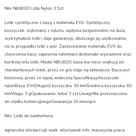
Nils Nbl6020 Lotki Nylon 3 Szt.
Lotki syntetyczne z bazą z materiału EVA. Syntetyczny
koszyczek, wykonany z nylonu, wpływa bezpośrednio na dużą
wytrzymałość lotki i daje gwarancję, dłuższego jej użytkowania,
niż w przypadku lotki z piór. Zastosowanie materiału EVA do
stworzenia bazy, zapewnia natomiast doskonałe wyważenie oraz
kontrolę lotu lotki. Model NBL6020, bazę ma nieco większą od
standardowych lotek, przez co gra staje się łatwiejsza. Baza jest
kolorowa, przez co lepiej widoczna.Specyfikacja:Koszyczek:
nylonBaza: EVADługość koszyczka: 55 mmŚrednica koszyczka: 65
mmWaga: 3 gOpakowanie: tuba/ 3 szt.Uwagi:Nie przeznaczone
do użytku komercyjnegoGwarancja 24 miesiące
Nils: Lotki do badmintona
agnieszka wlodarczyk wiek, wloclawek info, masazysta praca,