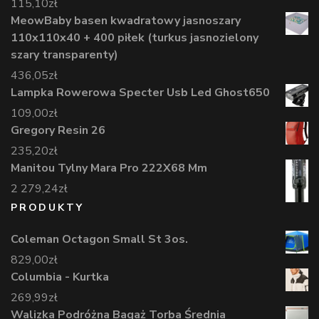
115,10
zł
MeowBaby basen kwadratowy jasnoszary
110x110x40 + 400 piłek (turkus jasnozielony
szary transparenty)
436,05
zł
Lampka Rowerowa Specter Usb Led Ghost650
109,00
zł
Gregory Resin 26
235,20
zł
Manitou Tylny Mara Pro 222X68 Mm
2 279,24
zł
PRODUKTY
Coleman Octagon Small St 3os.
829,00
zł
Columbia - Kurtka
269,99
zł
Walizka Podróżna Bagaż Torba Średnia