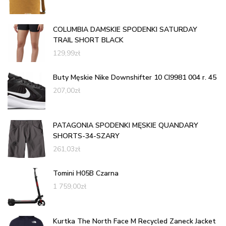
COLUMBIA DAMSKIE SPODENKI SATURDAY
TRAIL SHORT BLACK
129,99
zł
Buty Męskie Nike Downshifter 10 CI9981 004 r. 45
207,00
zł
PATAGONIA SPODENKI MĘSKIE QUANDARY
SHORTS-34-SZARY
261,03
zł
Tomini H05B Czarna
1 759,00
zł
Kurtka The North Face M Recycled Zaneck Jacket