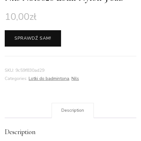
10,00
zł
SPRAWDŹ SAM!
SKU:
9c59f830ad29
Categories:
Lotki do badmintona
,
Nils
Description
Description