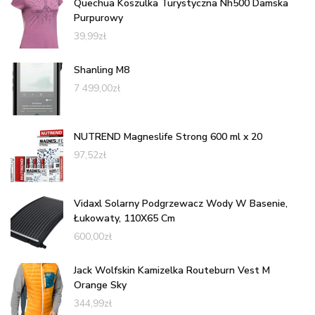
Quechua Koszulka Turystyczna Nh500 Damska
Purpurowy
39,99
zł
Shanling M8
7 499,00
zł
NUTREND Magneslife Strong 600 ml x 20
97,52
zł
Vidaxl Solarny Podgrzewacz Wody W Basenie,
Łukowaty, 110X65 Cm
600,00
zł
Jack Wolfskin Kamizelka Routeburn Vest M
Orange Sky
344,99
zł