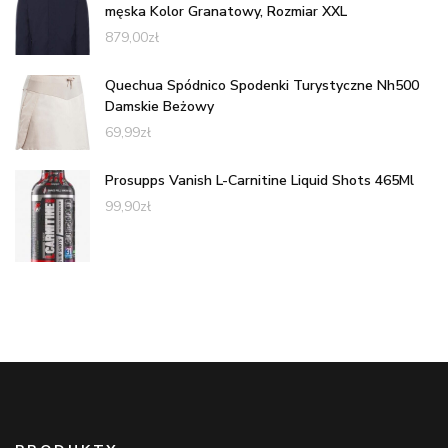
męska Kolor Granatowy, Rozmiar XXL
879,00
zł
Quechua Spódnico Spodenki Turystyczne Nh500
Damskie Beżowy
69,99
zł
Prosupps Vanish L-Carnitine Liquid Shots 465Ml
99,90
zł