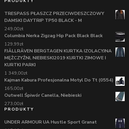
PRODUKTY
TRESPASS PŁASZCZ PRZECIWDESZCZOWY
DAMSKI DAYTRIP TP50 BLACK - M
249,00
zł
Columbia Nerka Zigzag Hip Pack Black Black
129,99
zł
FJÄLLRÄVEN BERGTAGEN KURTKA IZOLACYJNA
MĘŻCZYŹNI, NIEBIESKI2019 KURTKI ZIMOWE I
KURTKI PARKI
1 349,00
zł
Kajman Kabura Profesjonalna Motyl Do Tt (0554)
165,00
zł
Outwell Śpiwór Canella, Niebieski
273,00
zł
PRODUKTY
UNDER ARMOUR UA Hustle Sport Granat