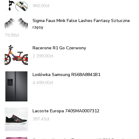
960,00
zł
Sigma Faux Mink False Lashes Fantasy Sztuczne
rzęsy
79,99
zł
Racerone R1 Go Czerwony
2 399,00
zł
Lodówka Samsung RS68A8841B1
4 499,00
zł
Lacoste Europa 740SMA0007312
387,45
zł