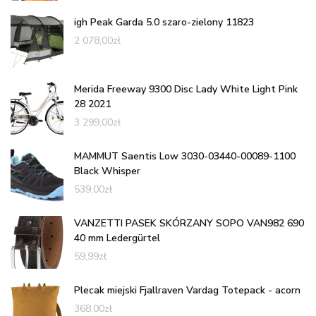
igh Peak Garda 5.0 szaro-zielony 11823
2 078,00
zł
Merida Freeway 9300 Disc Lady White Light Pink
28 2021
3 299,00
zł
MAMMUT Saentis Low 3030-03440-00089-1100
Black Whisper
539,00
zł
VANZETTI PASEK SKÓRZANY SOPO VAN982 690
40 mm Ledergürtel
59,99
zł
Plecak miejski Fjallraven Vardag Totepack - acorn
368,00
zł