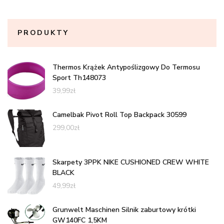
PRODUKTY
Thermos Krążek Antypoślizgowy Do Termosu
Sport Th148073
39,99
zł
Camelbak Pivot Roll Top Backpack 30599
299,00
zł
Skarpety 3PPK NIKE CUSHIONED CREW WHITE
BLACK
49,99
zł
Grunwelt Maschinen Silnik zaburtowy krótki
GW140FC 1,5KM