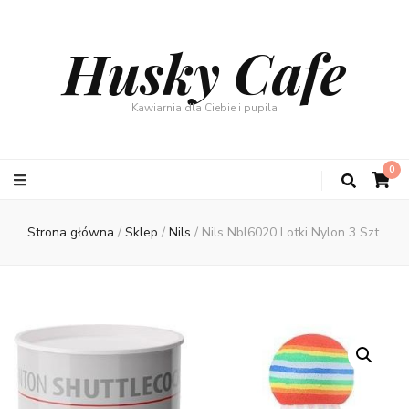
Husky Cafe
Kawiarnia dla Ciebie i pupila
0
Strona główna
/
Sklep
/
Nils
/
Nils Nbl6020 Lotki Nylon 3 Szt.