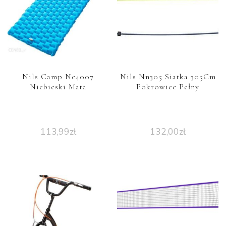
Nils Camp Nc4007
Nils Nn305 Siatka 305Cm
Niebieski Mata
Pokrowiec Pełny
113,99
zł
132,00
zł