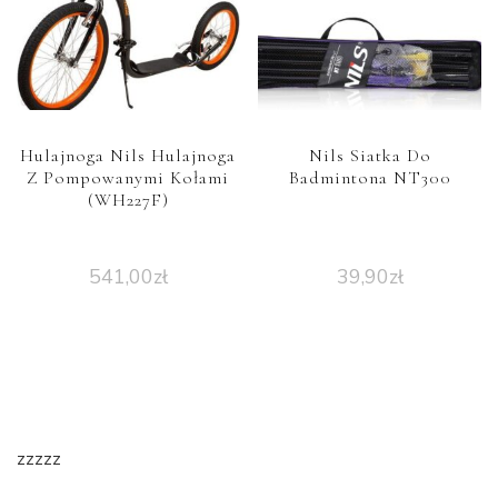
Hulajnoga Nils Hulajnoga
Nils Siatka Do
Z Pompowanymi Kołami
Badmintona NT300
(WH227F)
541,00
zł
39,90
zł
zzzzz