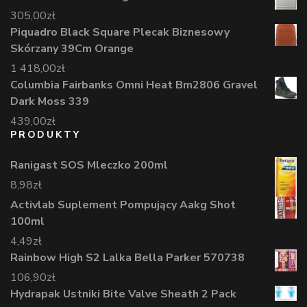
305,00
zł
Piquadro Black Square Plecak Biznesowy
Skórzany 39Cm Orange
1 418,00
zł
Columbia Fairbanks Omni Heat Bm2806 Gravel
Dark Moss 339
439,00
zł
PRODUKTY
Ranigast SOS Mleczko 200ml
8,98
zł
Activlab Suplement Pompujący Aakg Shot
100ml
4,49
zł
Rainbow High S2 Lalka Bella Parker 570738
106,90
zł
Hydrapak Ustniki Bite Valve Sheath 2 Pack