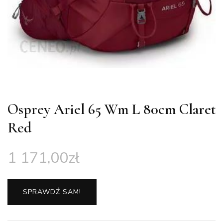
Osprey Ariel 65 Wm L 80cm Claret
Red
1 171,00
zł
SPRAWDŹ SAM!