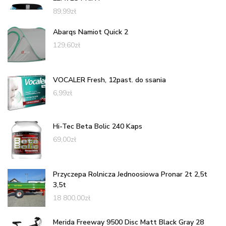
89,99
zł
Abarqs Namiot Quick 2
129,60
zł
VOCALER Fresh, 12past. do ssania
6,99
zł
Hi-Tec Beta Bolic 240 Kaps
69,00
zł
Przyczepa Rolnicza Jednoosiowa Pronar 2t 2,5t
3,5t
18 800,00
zł
Merida Freeway 9500 Disc Matt Black Gray 28