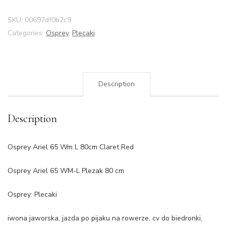
SKU:
00697df0b2c9
Categories:
Osprey
,
Plecaki
Description
Description
Osprey Ariel 65 Wm L 80cm Claret Red
Osprey Ariel 65 WM-L Plezak 80 cm
Osprey: Plecaki
iwona jaworska, jazda po pijaku na rowerze, cv do biedronki,