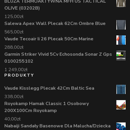
BLUZA TERMOAKTYWNA MFH US TACTICAL
OLIVE (03202B)
125,00
zł
Salewa Apex Wall Plecak 62Cm Ombre Blue
565,00
zł
Vaude Tecoair Ii 26 Plecak 50Cm Marine
288,00
zł
Garmin Striker Vivid 5Cv Echosonda Sonar Z Gps
0100255102
1 249,00
zł
PRODUKTY
Vaude Kisslegg Plecak 42Cm Baltic Sea
338,00
zł
Royokamp Hamak Classic 1 Osobowy
200X100Cm Royokamp
40,00
zł
Nabaiji Sandały Basenowe Dla Malucha/Dziecka