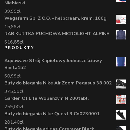
Niebieski
39,99
zł
Wegafarm Sp. Z O.O. - helpcream, krem, 100g
15,99
zł
RAB KURTKA PUCHOWA MICROLIGHT ALPINE
616,85
zł
PRODUKTY
Aquawave Strój Kąpielowy Jednoczęściowy
Binita152
60,99
zł
Buty do biegania Nike Air Zoom Pegasus 38 002
375,99
zł
Garden Of Life Wobenzym N 200tabl.
259,00
zł
Buty do biegania Nike Quest 3 Cd0230001
281,40
zł
Buty do biegania adidas Coreracer Black