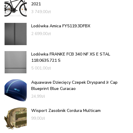
2021
3 749,00
zł
Lodówka Amica FY5119.3DFBX
2 699,00
zł
Lodówka FRANKE FCB 340 NF XS E STAL
118.0635.721 S
5 001,00
zł
Aquawave Dziecięcy Czepek Dryspand Jr Cap
Blueprint Blue Curacao
24,99
zł
Wisport Zasobnik Cordura Multicam
99,00
zł