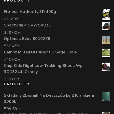
PRODUKTY
Fitness Authority 3R 400g
61,69
zł
Sportvida 4 SVWS0021
329,00
zł
Optimus Svea 8016279
560,45
zł
Campz Millau Ultralight 1 Sage Olive
740,00
zł
Cmp Kids Rigel Low Trekking Shoes Wp
3Q13244J Czarny
239,00
zł
PRODUKTY
Składany Zbiornik Na Deszczówkę Z Kranikiem
1000L
509,59
zł