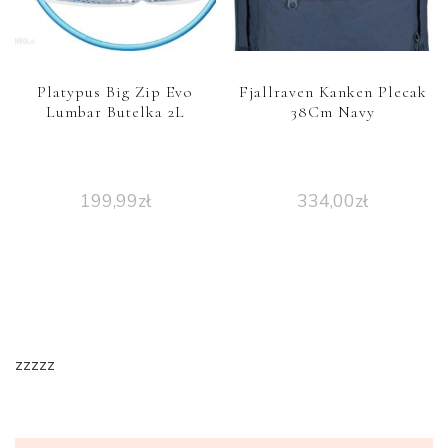
Platypus Big Zip Evo
Fjallraven Kanken Plecak
Lumbar Butelka 2L
38Cm Navy
199,99
zł
334,00
zł
zzzzz