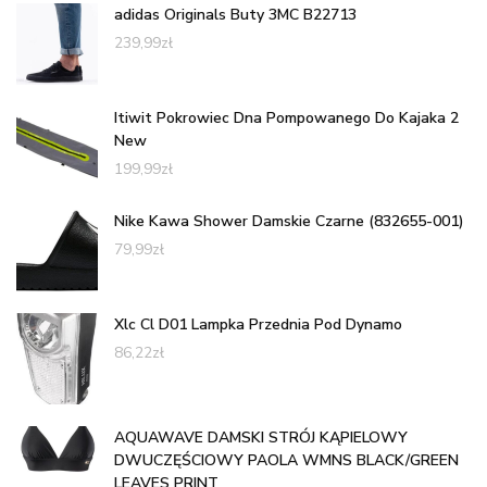
adidas Originals Buty 3MC B22713
239,99
zł
Itiwit Pokrowiec Dna Pompowanego Do Kajaka 2
New
199,99
zł
Nike Kawa Shower Damskie Czarne (832655-001)
79,99
zł
Xlc Cl D01 Lampka Przednia Pod Dynamo
86,22
zł
AQUAWAVE DAMSKI STRÓJ KĄPIELOWY
DWUCZĘŚCIOWY PAOLA WMNS BLACK/GREEN
LEAVES PRINT