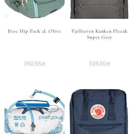
Evoc Hip Pack 3L Olive
Fjallraven Kanken Plecak
Super Grey
350,55
zł
339,00
zł