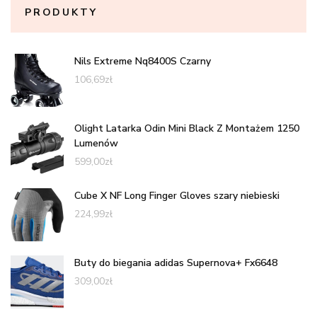
PRODUKTY
Nils Extreme Nq8400S Czarny
106,69
zł
Olight Latarka Odin Mini Black Z Montażem 1250
Lumenów
599,00
zł
Cube X NF Long Finger Gloves szary niebieski
224,99
zł
Buty do biegania adidas Supernova+ Fx6648
309,00
zł