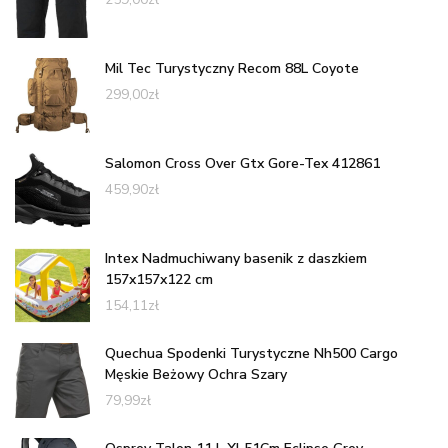
Mil Tec Turystyczny Recom 88L Coyote
299,00
zł
Salomon Cross Over Gtx Gore-Tex 412861
459,90
zł
Intex Nadmuchiwany basenik z daszkiem
157x157x122 cm
154,11
zł
Quechua Spodenki Turystyczne Nh500 Cargo
Męskie Beżowy Ochra Szary
79,99
zł