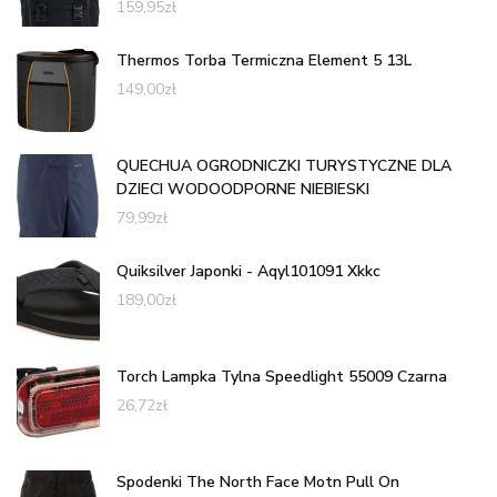
159,95
zł
Thermos Torba Termiczna Element 5 13L
149,00
zł
QUECHUA OGRODNICZKI TURYSTYCZNE DLA
DZIECI WODOODPORNE NIEBIESKI
79,99
zł
Quiksilver Japonki - Aqyl101091 Xkkc
189,00
zł
Torch Lampka Tylna Speedlight 55009 Czarna
26,72
zł
Spodenki The North Face Motn Pull On