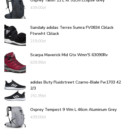
Osprey Talon 11 L Xl 51Cm Eclipse Grey
439,00
zł
Sandały adidas Terrex Sumra FV0834 Cblack
Ftwwht Cblack
219,00
zł
Scarpa Maverick Mid Gtx Wmn'S 63090Rv
639,99
zł
adidas Buty Fluidstreet Czarno-Białe Fw1703 42
2/3
251,99
zł
Osprey Tempest 9 Wm L 46cm Aluminum Grey
439,00
zł