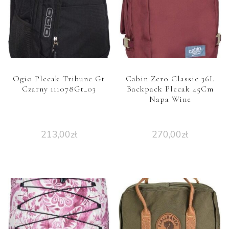
Ogio Plecak Tribune Gt
Cabin Zero Classic 36L
Czarny 111078Gt_03
Backpack Plecak 45Cm
Napa Wine
213,00
zł
270,00
zł