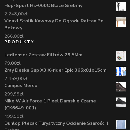
Hop-Sport Hs-060C Blaze Srebrny
2 248,00
zł
Vidaxl Stolik Kawowy Do Ogrodu Rattan Pe
Beżowy
266,00
zł
PRODUKTY
Ledlenser Zestaw Filtrów 29,5Mm
79,00
zł
Zray Deska Sup X3 X-rider Epic 365x81x15cm
2 459,00
zł
Campus Merso
299,99
zł
Nike W Air Force 1 Pixel Damskie Czarne
(CK6649-001)
499,99
zł
Dunlop Plecak Turystyczny Odcienie Szarości I