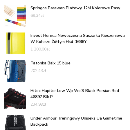
Springos Parawan Plażowy 12M Kolorowe Pasy
69,34
zł
Invest Horeca Nowoczesna Suszarka Kieszeniowa
W Kolorze Żółtym Hsd-1688Y
1 200,00
zł
Tatonka Baix 15 blue
202,43
zł
Hitec Hapiter Low Wp Wo'S Black Persian Red
46897 Blk P
234,99
zł
Under Armour Treningowy Uniseks Ua Gametime
Backpack