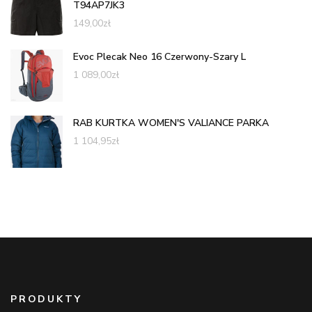
T94AP7JK3
149,00
zł
Evoc Plecak Neo 16 Czerwony-Szary L
1 089,00
zł
RAB KURTKA WOMEN'S VALIANCE PARKA
1 104,95
zł
PRODUKTY