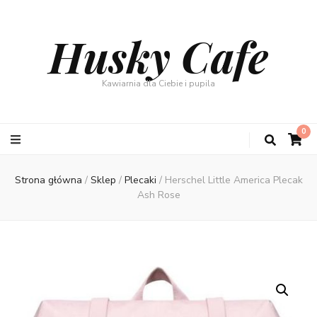
Husky Cafe
Kawiarnia dla Ciebie i pupila
0
Strona główna
/
Sklep
/
Plecaki
/
Herschel Little America Plecak
Ash Rose