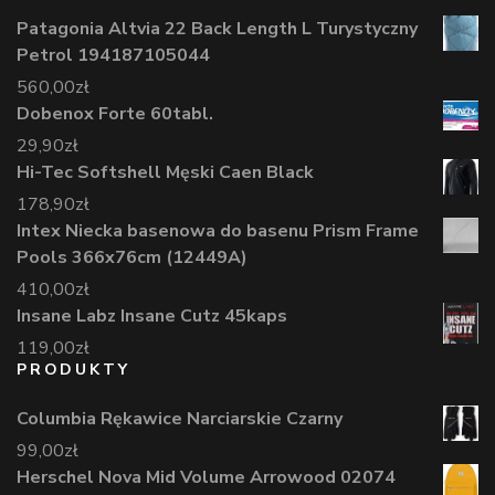
Patagonia Altvia 22 Back Length L Turystyczny
Petrol 194187105044
560,00
zł
Dobenox Forte 60tabl.
29,90
zł
Hi-Tec Softshell Męski Caen Black
178,90
zł
Intex Niecka basenowa do basenu Prism Frame
Pools 366x76cm (12449A)
410,00
zł
Insane Labz Insane Cutz 45kaps
119,00
zł
PRODUKTY
Columbia Rękawice Narciarskie Czarny
99,00
zł
Herschel Nova Mid Volume Arrowood 02074