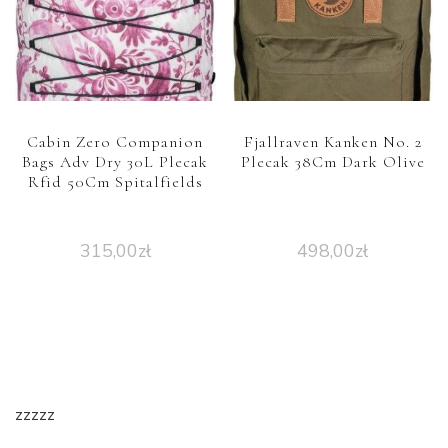
Cabin Zero Companion
Fjallraven Kanken No. 2
Bags Adv Dry 30L Plecak
Plecak 38Cm Dark Olive
Rfid 50Cm Spitalfields
315,00
zł
498,00
zł
zzzzz