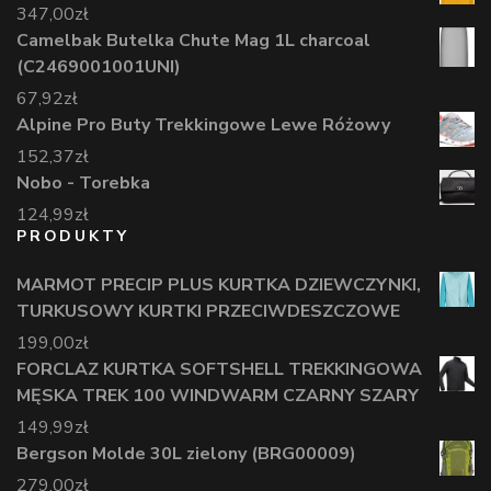
347,00
zł
Camelbak Butelka Chute Mag 1L charcoal
(C2469001001UNI)
67,92
zł
Alpine Pro Buty Trekkingowe Lewe Różowy
152,37
zł
Nobo - Torebka
124,99
zł
PRODUKTY
MARMOT PRECIP PLUS KURTKA DZIEWCZYNKI,
TURKUSOWY KURTKI PRZECIWDESZCZOWE
199,00
zł
FORCLAZ KURTKA SOFTSHELL TREKKINGOWA
MĘSKA TREK 100 WINDWARM CZARNY SZARY
149,99
zł
Bergson Molde 30L zielony (BRG00009)
279,00
zł