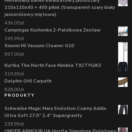
MeowBaby basen kwadratowy jasnoszary
110x110x40 + 400 piłek (transparent szary biały
jasnoróżowy miętowe)
436,05
zł
Campingaz Kuchenka 2-Palnikowa Zestaw
349,99
zł
Xiaomi Mi Vacuum Cleaner G10
997,00
zł
Kurtka The North Face Nimble T92TYGJK3
319,99
zł
Delphin Gt6 Carpath
828,00
zł
PRODUKTY
Schwalbe Magic Mary Evolution Czarny Addix
Ultra Soft 27,5" 2,4" Supergravity
239,99
zł
UNDER ARMOUR UA Hustle Signature Fioletowy