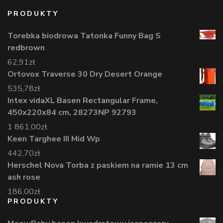
PRODUKTY
Torebka biodrowa Tatonka Funny Bag S
redbrown
62,91
zł
Ortovox Traverse 30 Dry Desert Orange
535,78
zł
Intex vidaXL Basen Rectangular Frame,
450x220x84 cm, 28273NP 92793
1 861,00
zł
Keen Targhee III Mid Wp
442,70
zł
Herschel Nova Torba z paskiem na ramie 13 cm
ash rose
186,00
zł
PRODUKTY