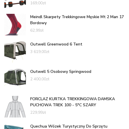
169,00
zł
Meindl Skarpety Trekkingowe Męskie Mt 2 Man 17
Bordowy
62,99
zł
Outwell Greenwood 6 Tent
3 619,00
zł
Outwell 5 Osobowy Springwood
2 400,00
zł
FORCLAZ KURTKA TREKKINGOWA DAMSKA
PUCHOWA TREK 100 - 5°C SZARY
229,99
zł
Quechua Wózek Turystyczny Do Sprzętu