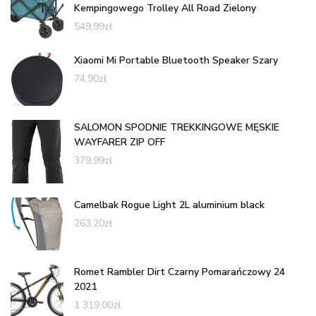
Kempingowego Trolley All Road Zielony
549,99
zł
Xiaomi Mi Portable Bluetooth Speaker Szary
74,90
zł
SALOMON SPODNIE TREKKINGOWE MĘSKIE
WAYFARER ZIP OFF
379,99
zł
Camelbak Rogue Light 2L aluminium black
263,20
zł
Romet Rambler Dirt Czarny Pomarańczowy 24
2021
1 319,00
zł