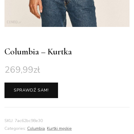
Columbia – Kurtka
269,99
zł
SPRAWDŹ SAM!
SKU:
7ac62bc98e30
Categories:
Columbia
,
Kurtki męskie