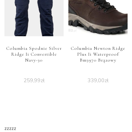
Columbia Spodnie Silver
Columbia Newton Ridge
Ridge Ii Convertible
Plus Ii Waterproof
Navy-30
Bm3970 Brązowy
259,99
zł
339,00
zł
zzzzz