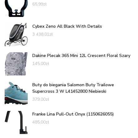
65,99
zł
Cybex Zeno All Black With Details
3 438,01
zł
Dakine Plecak 365 Mini 12L Crescent Floral Szary
145,00
zł
Buty do biegania Salomon Buty Trailowe
Supercross 3 W L41452800 Niebieski
379,00
zł
Franke Lina Pull-Out Onyx (1150626055)
485,00
zł