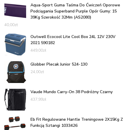
Aqua-Sport Guma Taśma Do Ćwiczeń Oporowe
Podciągania Superband Purple Opór Gumy: 15
39Kg Szerokość 32Mm (AS2080)
40,00
zł
Outwell Ecocool Lite Cool Box 24L 12V 230V
2021 590182
449,00
zł
Globber Plecak Junior 524-130
24,00
zł
Vaude Mundo Carry-On 38 Podróżny Czarny
437,99
zł
Eb Fit Regulowane Hantle Treningowe 2X15Kg Z
Funkcją Sztangi 1033426