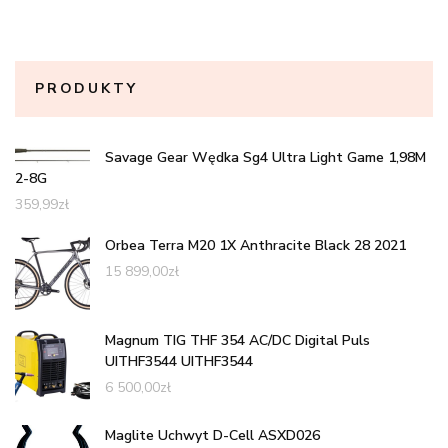
PRODUKTY
Savage Gear Wędka Sg4 Ultra Light Game 1,98M
2-8G
359,99
zł
Orbea Terra M20 1X Anthracite Black 28 2021
15 899,00
zł
Magnum TIG THF 354 AC/DC Digital Puls
UITHF3544 UITHF3544
6 500,00
zł
Maglite Uchwyt D-Cell ASXD026