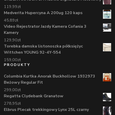
119,99
zł
Medverita Hupercyna A 200ug 120 kaps
45,89
zł
Video Rejestrator Jazdy Kamera Cofania 3
Kamery
129,90
zł
Torebka damska listonoszka półksiężyc
Wittchen YOUNG 92-4Y-554
159,00
zł
PRODUKTY
Columbia Kurtka Anorak Buckhollow 1932973
Beżowy Regular Fit
299,00
zł
Regatta Clydebank Granatow
278,95
zł
Elbrus Plecak trekkingowy Lynx 25L czarny