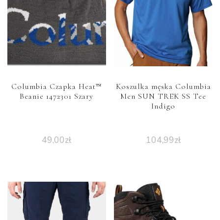
Columbia Czapka Heat™
Koszulka męska Columbia
Beanie 1472301 Szary
Men SUN TREK SS Tee
Indigo
49,00
zł
104,99
zł