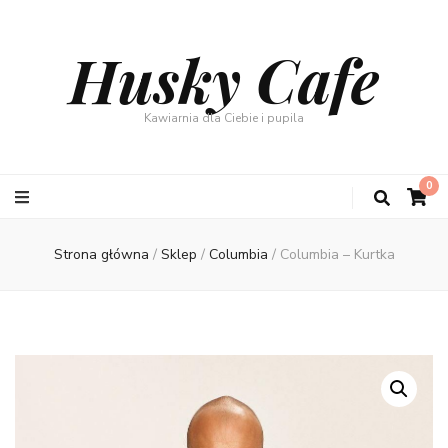
Husky Cafe
Kawiarnia dla Ciebie i pupila
0
Strona główna
/
Sklep
/
Columbia
/
Columbia – Kurtka