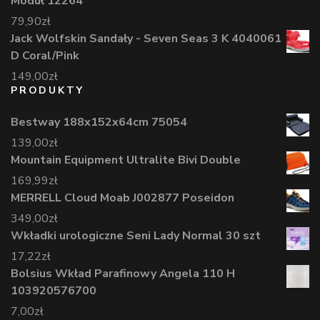
Moduł 12264
79,90
zł
Jack Wolfskin Sandały - Seven Seas 3 K 4040061
D Coral/Pink
149,00
zł
PRODUKTY
Bestway 188x152x64cm 75054
139,00
zł
Mountain Equipment Ultralite Bivi Double
169,99
zł
MERRELL Cloud Moab J002877 Poseidon
349,00
zł
Wkładki urologiczne Seni Lady Normal 30 szt
17,22
zł
Bolsius Wkład Parafinowy Angela 110 H
103920576700
7,00
zł