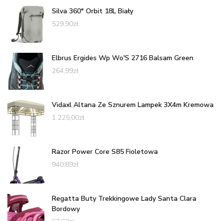
Silva 360° Orbit 18L Biały
529,90
zł
Elbrus Ergides Wp Wo'S 2716 Balsam Green
264,99
zł
Vidaxl Altana Ze Sznurem Lampek 3X4m Kremowa
1 225,00
zł
Razor Power Core S85 Fioletowa
940,89
zł
Regatta Buty Trekkingowe Lady Santa Clara
Bordowy