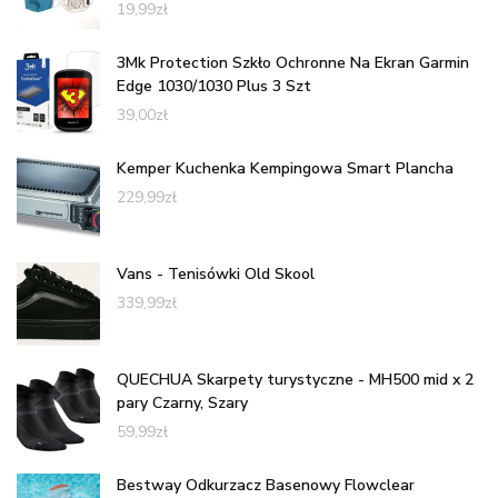
19,99
zł
3Mk Protection Szkło Ochronne Na Ekran Garmin
Edge 1030/1030 Plus 3 Szt
39,00
zł
Kemper Kuchenka Kempingowa Smart Plancha
229,99
zł
Vans - Tenisówki Old Skool
339,99
zł
QUECHUA Skarpety turystyczne - MH500 mid x 2
pary Czarny, Szary
59,99
zł
Bestway Odkurzacz Basenowy Flowclear