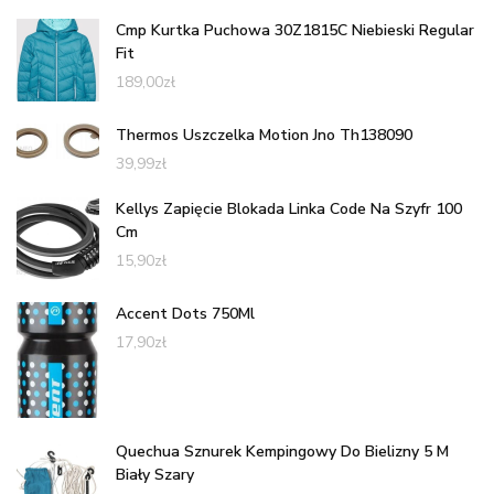
Cmp Kurtka Puchowa 30Z1815C Niebieski Regular
Fit
189,00
zł
Thermos Uszczelka Motion Jno Th138090
39,99
zł
Kellys Zapięcie Blokada Linka Code Na Szyfr 100
Cm
15,90
zł
Accent Dots 750Ml
17,90
zł
Quechua Sznurek Kempingowy Do Bielizny 5 M
Biały Szary