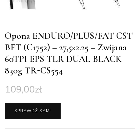
Opona ENDURO/PLUS/FAT CST
BFT (C1752) – 27,5×2.25 – Zwijana
60TPI EPS TLR DUAL BLACK
830g TR-CS554
109,00
zł
SPRAWDŹ SAM!