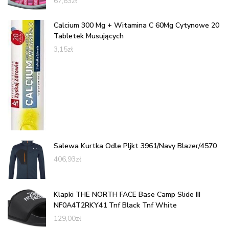
67,63
zł
Calcium 300 Mg + Witamina C 60Mg Cytynowe 20
Tabletek Musujących
3,15
zł
Salewa Kurtka Odle Pljkt 3961/Navy Blazer/4570
406,93
zł
Klapki THE NORTH FACE Base Camp Slide III
NF0A4T2RKY41 Tnf Black Tnf White
129,00
zł