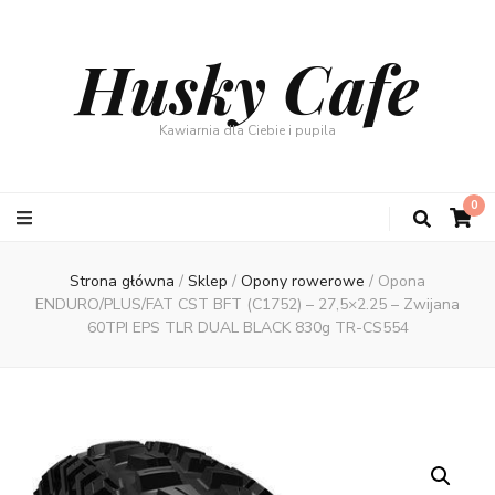
Husky Cafe
Kawiarnia dla Ciebie i pupila
0
Strona główna
/
Sklep
/
Opony rowerowe
/
Opona
ENDURO/PLUS/FAT CST BFT (C1752) – 27,5×2.25 – Zwijana
60TPI EPS TLR DUAL BLACK 830g TR-CS554