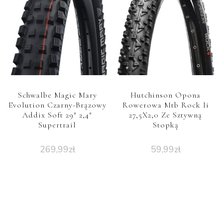
Schwalbe Magic Mary
Hutchinson Opona
Evolution Czarny-Brązowy
Rowerowa Mtb Rock Ii
Addix Soft 29″ 2,4″
27,5X2,0 Ze Sztywną
Supertrail
Stopką
269,99
zł
59,99
zł