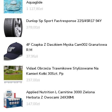
Aquaglide
1 127,80
zł
Dunlop Sp Sport Fastresponse 225/45R17 94Y
378,00
zł
4F Czapka Z Daszkiem Męska Cam002 Granatowa
R M
37,95
zł
Vidaxl Obrzeża Trawnikowe Stylizowane Na
Kamień Kołki 30Szt. Pp
237,00
zł
Applied Nutrition L Carnitine 3000 Zielona
Herbata Z Owocami 24X38Ml
147,00
zł