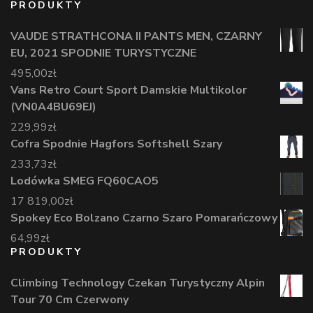
PRODUKTY
VAUDE STRATHCONA II PANTS MEN, CZARNY
EU, 2021 SPODNIE TURYSTYCZNE
495,00
zł
Vans Retro Court Sport Damskie Multikolor
(VN0A4BU69EJ)
229,99
zł
Cofra Spodnie Hagfors Softshell Szary
233,73
zł
Lodówka SMEG FQ60CAO5
17 819,00
zł
Spokey Eco Bolzano Czarno Szaro Pomarańczowy
64,99
zł
PRODUKTY
Climbing Technology Czekan Turystyczny Alpin
Tour 70 Cm Czerwony