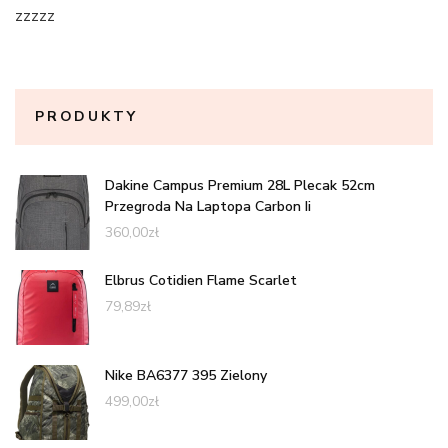
zzzzz
PRODUKTY
Dakine Campus Premium 28L Plecak 52cm
Przegroda Na Laptopa Carbon Ii
360,00
zł
Elbrus Cotidien Flame Scarlet
79,89
zł
Nike BA6377 395 Zielony
499,00
zł