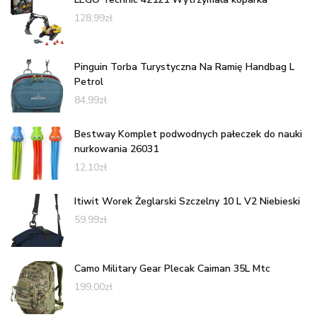
128,99
zł
Pinguin Torba Turystyczna Na Ramię Handbag L
Petrol
84,99
zł
Bestway Komplet podwodnych pałeczek do nauki
nurkowania 26031
12,10
zł
Itiwit Worek Żeglarski Szczelny 10 L V2 Niebieski
59,99
zł
Camo Military Gear Plecak Caiman 35L Mtc
199,00
zł