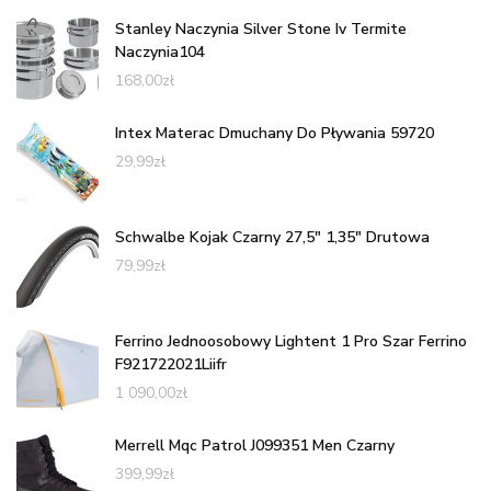
Stanley Naczynia Silver Stone Iv Termite
Naczynia104
168,00
zł
Intex Materac Dmuchany Do Pływania 59720
29,99
zł
Schwalbe Kojak Czarny 27,5" 1,35" Drutowa
79,99
zł
Ferrino Jednoosobowy Lightent 1 Pro Szar Ferrino
F921722021Liifr
1 090,00
zł
Merrell Mqc Patrol J099351 Men Czarny
399,99
zł