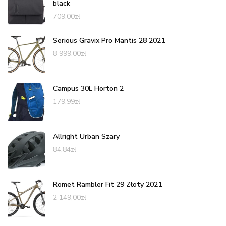
black
709,00
zł
Serious Gravix Pro Mantis 28 2021
8 999,00
zł
Campus 30L Horton 2
179,99
zł
Allright Urban Szary
84,84
zł
Romet Rambler Fit 29 Złoty 2021
2 149,00
zł