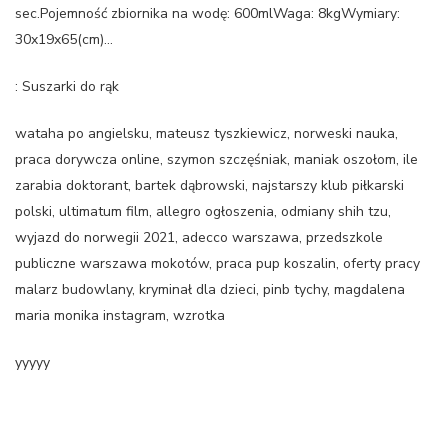
sec.Pojemność zbiornika na wodę: 600mlWaga: 8kgWymiary:
30x19x65(cm)…
: Suszarki do rąk
wataha po angielsku, mateusz tyszkiewicz, norweski nauka,
praca dorywcza online, szymon szczęśniak, maniak oszołom, ile
zarabia doktorant, bartek dąbrowski, najstarszy klub piłkarski
polski, ultimatum film, allegro ogłoszenia, odmiany shih tzu,
wyjazd do norwegii 2021, adecco warszawa, przedszkole
publiczne warszawa mokotów, praca pup koszalin, oferty pracy
malarz budowlany, kryminał dla dzieci, pinb tychy, magdalena
maria monika instagram, wzrotka
yyyyy