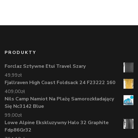
PRODUKTY
Forclaz Sztywne Etui Travel Szary
49,99
zł
Fjallraven High Coast Foldsack 24 F23222 160
409,00
zł
Nils Camp Namiot Na Plażę Samorozkładający
Się Nc3142 Blue
99,00
zł
Lowe Alpine Ekskluzywny Halo 32 Graphite
Fdp86Gr32