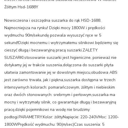
Żółtym Hsd-1688Y
Nowoczesna i oszczędna suszarka do rąk HSD-1688.
Najmocniejsza na rynku! Dzięki mocy 1800W i prędkości
wydmuchu 90m/sekundę pozwala wysuszyć ręce w 5
sekund!Dzięki mocnemu i wytrzymałemu silnikowi będziemy się
cieszyć długą i bezawaryjną pracą suszarki.ZALETY
SUSZARKI:stosowanie suszarki jest higieniczne, ponieważ nie
dotykamy jej w trakcie suszenia,dołączona do suszarki płyta
ułatwia zamontowanie jej w dowolnym miejscu,obudowa ABS
jest zarówno trwała, jak i piękna,suszarka dostępna w trzech
intensywnych kolorach: pomarańczowym, żółtym i niebieskim
oraz dwóch stonowanych: srebrnym i perłowym,suszarka ma
mocny i wytrzymały silnik, co gwarantuje długą i bezawaryjną
pracę,dzięki pojemnikowi na wodę nie brudzimy
podłogi.PARAMETRY:Kolor: żółtyNapięcie: 220-240VMoc: 1200-
1800WPrędkość wydmuchu: 90(m/sec)Czas suszenia: 5