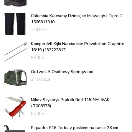
Columbia Kalesony Dziecięce Midweight Tight 2
1566811010
129,00
zł
Komperdell Kijki Narciarskie Provolution Graphite
18/19 (132222812)
99,00
zł
Outwell 5 Osobowy Springwood
2 400,00
zł
Mikov Scyzoryk Praktik Red 115-NH-5/AK
(T008978)
85,00
zł
Piquadro P16 Torba z paskiem na ramie 28 cm