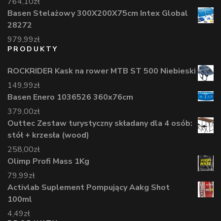
764,10
zł
Basen Stelażowy 300X200X75cm Intex Global
28272
979,99
zł
PRODUKTY
ROCKRIDER Kask na rower MTB ST 500 Niebieski
149,99
zł
Basen Enero 1036526 360x76cm
379,00
zł
Outtec Zestaw turystyczny składany dla 4 osób:
stół + krzesła (wood)
258,00
zł
Olimp Profi Mass 1Kg
79,99
zł
Activlab Suplement Pompujący Aakg Shot
100ml
4,49
zł