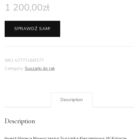
1 200,00
zł
SPRAWDŹ SAM!
SKU:
b7777c64f277
Category:
Suszarki do rąk
Description
Description
Invest Horeca Nowoczesna Suszarka Kieszeniowa W Kolorze