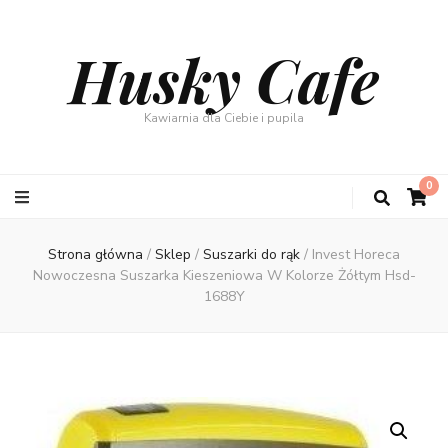
Husky Cafe
Kawiarnia dla Ciebie i pupila
0
Strona główna
/
Sklep
/
Suszarki do rąk
/
Invest Horeca
Nowoczesna Suszarka Kieszeniowa W Kolorze Żółtym Hsd-
1688Y