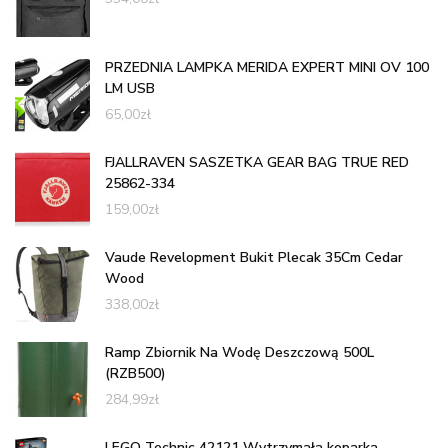
PRZEDNIA LAMPKA MERIDA EXPERT MINI OV 100
LM USB
65,00
zł
FJALLRAVEN SASZETKA GEAR BAG TRUE RED
25862-334
159,00
zł
Vaude Revelopment Bukit Plecak 35Cm Cedar
Wood
338,00
zł
Ramp Zbiornik Na Wodę Deszczową 500L
(RZB500)
284,99
zł
LEGO Technic 42121 Wytrzymała koparka