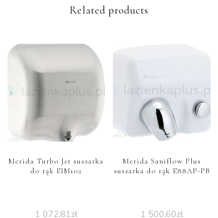
Related products
Merida Turbo Jet suszarka
Merida Saniflow Plus
do rąk EIM102
suszarka do rąk E88AP-PB
1 072,81
zł
1 500,60
zł