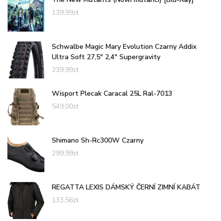
139,99
zł
Schwalbe Magic Mary Evolution Czarny Addix
Ultra Soft 27,5" 2,4" Supergravity
239,99
zł
Wisport Plecak Caracal 25L Ral-7013
549,00
zł
Shimano Sh-Rc300W Czarny
299,99
zł
REGATTA LEXIS DÁMSKÝ ČERNÍ ZIMNÍ KABÁT
133,56
zł