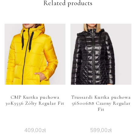
Related products
CMP Kurtka puchowa
Trussardi Kurtka puchowa
30K3556 Żółty Regular Fit
56S00688 Czarny Regular
Fit
409,00
zł
599,00
zł