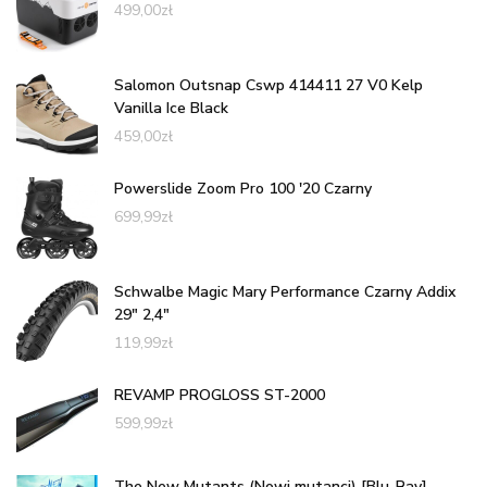
499,00
zł
Salomon Outsnap Cswp 414411 27 V0 Kelp
Vanilla Ice Black
459,00
zł
Powerslide Zoom Pro 100 '20 Czarny
699,99
zł
Schwalbe Magic Mary Performance Czarny Addix
29" 2,4"
119,99
zł
REVAMP PROGLOSS ST-2000
599,99
zł
The New Mutants (Nowi mutanci) [Blu-Ray]