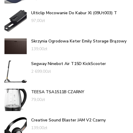
Ulticlip Mocowanie Do Kabur Xl (09Ut003) T
97,00
zł
Skrzynia Ogrodowa Keter Emily Storage Brązowy
139,00
zł
Segway Ninebot Air T15D KickScooter
2 699,00
zł
TEESA TSA1511B CZARNY
79,00
zł
Creative Sound Blaster JAM V2 Czarny
139,00
zł