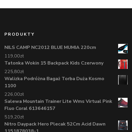
PRODUKTY
NILS CAMP NC2012 BLUE MUMIA 220cm
119,00
zł
Tatonka Wokin 15 Backpack Kids Czerwony
225,80
zł
Walizka Podróżna Bagaż Torba Duża Kosmo
1100
226,00
zł
Salewa Mountain Trainer Lite Wms Virtual Pink
Fluo Coral 613646157
519,20
zł
Nitro Daypack Hero Plecak 52Cm Acid Dawn
1151878038-1