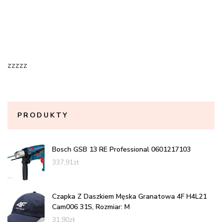
zzzzz
PRODUKTY
Bosch GSB 13 RE Professional 0601217103
337,91
zł
Czapka Z Daszkiem Męska Granatowa 4F H4L21
Cam006 31S, Rozmiar: M
31,90
zł