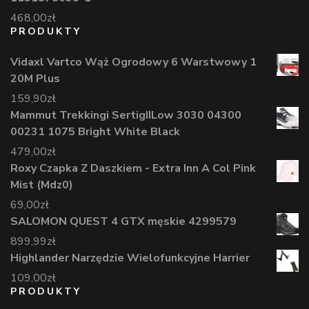
468,00
zł
PRODUKTY
Vidaxl Vartco Wąż Ogrodowy 6 Warstwowy 1
20M Plus
159,90
zł
Mammut Trekkingi SertigIILow 3030 04300
00231 1075 Bright White Black
479,00
zł
Roxy Czapka Z Daszkiem - Extra Inn A Col Pink
Mist (Mdz0)
69,00
zł
SALOMON QUEST 4 GTX męskie 4299579
899,99
zł
Highlander Narzędzie Wielofunkcyjne Harrier
109,00
zł
PRODUKTY