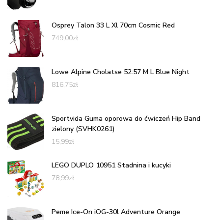
Osprey Talon 33 L Xl 70cm Cosmic Red
749,00
zł
Lowe Alpine Cholatse 52:57 M L Blue Night
816,75
zł
Sportvida Guma oporowa do ćwiczeń Hip Band
zielony (SVHK0261)
15,99
zł
LEGO DUPLO 10951 Stadnina i kucyki
78,99
zł
Peme Ice-On iOG-30l Adventure Orange