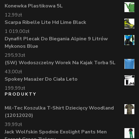
Konewka Plastikowa 5L
12,99
zł
Scarpa Ribelle Lite Hd Lime Black
1 019,00
zł
Dynafit Plecak Do Biegania Alpine 9 Litrów
Mykonos Blue
295,93
zł
(SW) Wodoszczelny Worek Na Kajak Torba 5L
43,00
zł
Spokey Masażer Do Ciała Leto
199,99
zł
PRODUKTY
Mil-Tec Koszulka T-Shirt Dziecięcy Woodland
(12012020)
39,99
zł
Jack Wolfskin Spodnie Exolight Pants Men