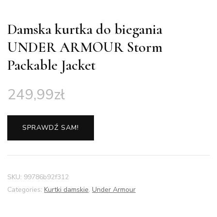
Damska kurtka do biegania
UNDER ARMOUR Storm
Packable Jacket
249,99
zł
SPRAWDŹ SAM!
SKU:
99786b92f312
Categories:
Kurtki damskie
,
Under Armour