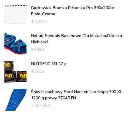
Gockowiak Bramka Piłkarska Pro 300x200cm
Biało-Czarna
474,60
zł
Nabaiji Sandały Basenowe Dla Malucha/Dziecka
Niebieski
39,99
zł
NUTREND N1 17 g
45,51
zł
Śpiwór puchowy Fjord Nansen Nordkapp 700 XL
1200 g prawy 37045 FN
1 007,99
zł