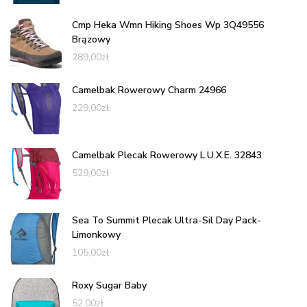
Cmp Heka Wmn Hiking Shoes Wp 3Q49556
Brązowy
289,00
zł
Camelbak Rowerowy Charm 24966
229,00
zł
Camelbak Plecak Rowerowy L.U.X.E. 32843
529,00
zł
Sea To Summit Plecak Ultra-Sil Day Pack-
Limonkowy
105,00
zł
Roxy Sugar Baby
52,00
zł