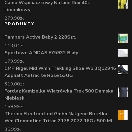
Camp Wspinaczkowy Na Linę Rox 40L
Limonkowy
279,90
zł
PRODUKTY
Pampers Active Baby 2 228Szt.
113,04
zł
Sportowe ADIDAS FY5932 Biały
179,99
zł
CMP Rigel Mid Wmn Trekking Shoe Wp 3Q12946
Asphalt Antracite Rose 53UG
319,00
zł
Forclaz Kamizelka Wiatrówka Trek 500 Damska
Niebieski
159,99
zł
Thermo Electron Led Gmbh Nalgene Butelka
Wm Clementine Tritan 2178 2072 16Oz 500 Ml
35,99
zł