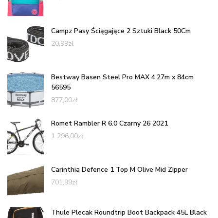
Campz Pasy Ściągające 2 Sztuki Black 50Cm
20,99
zł
Bestway Basen Steel Pro MAX 4.27m x 84cm
56595
877,00
zł
Romet Rambler R 6.0 Czarny 26 2021
1 296,00
zł
Carinthia Defence 1 Top M Olive Mid Zipper
701,99
zł
Thule Plecak Roundtrip Boot Backpack 45L Black