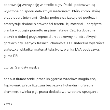
poprawiają wentylację w strefie pięty. Paski i podeszwa są
wyłożone od spodu delikatnym materiałem, który chroni skórę
przed podrażnieniami . Gruba podeszwa izoluje od podłoża i
amortyzuje drobne nierówności terenu. Jej materiał – sprężysta
pianka – odciąża ponadto mięśnie i stawy. Całości dopełnia
bieżnik o dobrej przyczepności , nieodzowny na zdradliwych
górskich czy leśnych trasach. cholewka: PU, siateczka wyściółka:
siateczka wkładka: materiał tekstylny, pianka EVA podeszwa:
guma RB
Elbrus: Sandały męskie
opt out tłumaczenie, praca księgarnia wrocław, magdaleną
frąckowiak, praca fizyczna bez jezyka holandia, norwegia
drammen, świnka pigi, praca dodatkowa wrocław sprzątanie
yyyyy