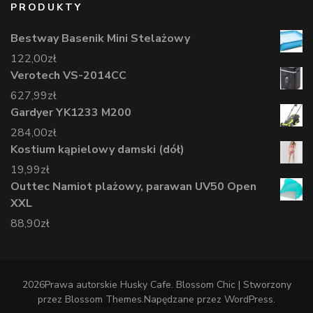
PRODUKTY
Bestway Basenik Mini Stelażowy
122,00
zł
Verotech VS-2014CC
627,99
zł
Gardyer YK1233 M200
284,00
zł
Kostium kąpielowy damski (dół)
19,99
zł
Outtec Namiot plażowy, parawan UV50 Open
XXL
88,90
zł
2026Prawa autorskie
Husky Cafe
.
Blossom Chic | Stworzony
przez
Blossom Themes
.Napędzane przez
WordPress
.