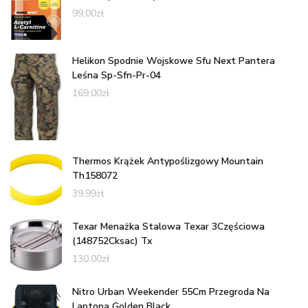
99,00
zł
Helikon Spodnie Wojskowe Sfu Next Pantera
Leśna Sp-Sfn-Pr-04
169,00
zł
Thermos Krążek Antypoślizgowy Mountain
Th158072
39,99
zł
Texar Menażka Stalowa Texar 3Częściowa
(148752Cksac) Tx
130,00
zł
Nitro Urban Weekender 55Cm Przegroda Na
Laptopa Golden Black