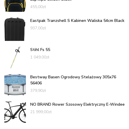
455,00
zł
Eastpak Tranzshell S Kabinen Waliska 54cm Black
937,00
zł
Stihl Fs 55
1 049,00
zł
Bestway Basen Ogrodowy Stelażowy 305x76
56406
379,90
zł
NO BRAND Rower Szosowy Elektryczny E-Windee
21 999,00
zł