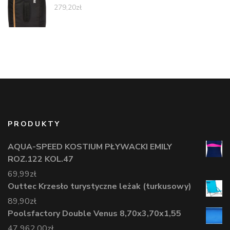
279,20
zł
PRODUKTY
AQUA-SPEED KOSTIUM PŁYWACKI EMILY
ROZ.122 KOL.47
69,99
zł
Outtec Krzesło turystyczne leżak (turkusowy)
89,90
zł
Poolsfactory Double Venus 8,70x3,70x1,55
47 962,00
zł