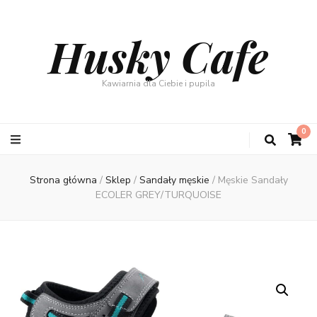
Husky Cafe
Kawiarnia dla Ciebie i pupila
0
Strona główna
/
Sklep
/
Sandały męskie
/
Męskie Sandały
ECOLER GREY/TURQUOISE