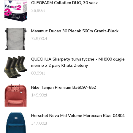
OLEOFARM Collaflex DUO, 30 sasz
26,90
zł
Mammut Ducan 30 Plecak 56Cm Granit-Black
749,00
zł
QUECHUA Skarpety turystyczne - MH900 długie
merino x 2 pary Khaki, Zielony
89,99
zł
Nike Tanjun Premium Ba6097-652
149,99
zł
Herschel Nova Mid Volume Moroccan Blue 04904
347,00
zł