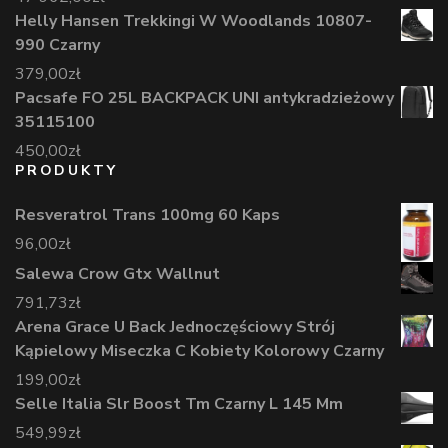
Helly Hansen Trekkingi W Woodlands 10807-
990 Czarny
379,00
zł
Pacsafe FO 25L BACKPACK UNI antykradzieżowy
35115100
450,00
zł
PRODUKTY
Resveratrol Trans 100mg 60 Kaps
96,00
zł
Salewa Crow Gtx Wallnut
791,73
zł
Arena Grace U Back Jednoczęściowy Strój
Kąpielowy Miseczka C Kobiety Kolorowy Czarny
199,00
zł
Selle Italia Slr Boost Tm Czarny L 145 Mm
549,99
zł