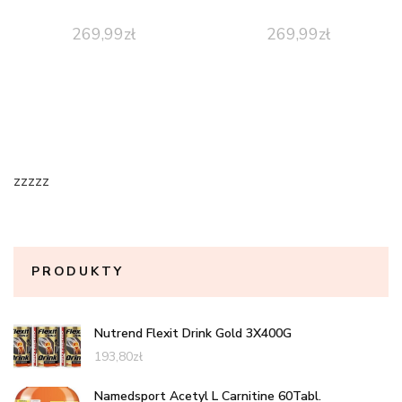
269,99
zł
269,99
zł
zzzzz
PRODUKTY
Nutrend Flexit Drink Gold 3X400G
193,80
zł
Namedsport Acetyl L Carnitine 60Tabl.