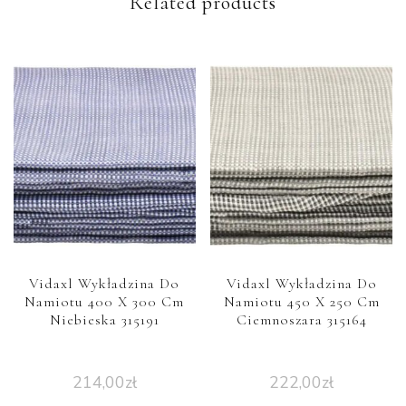
Related products
Vidaxl Wykładzina Do
Vidaxl Wykładzina Do
Namiotu 400 X 300 Cm
Namiotu 450 X 250 Cm
Niebieska 315191
Ciemnoszara 315164
214,00
zł
222,00
zł