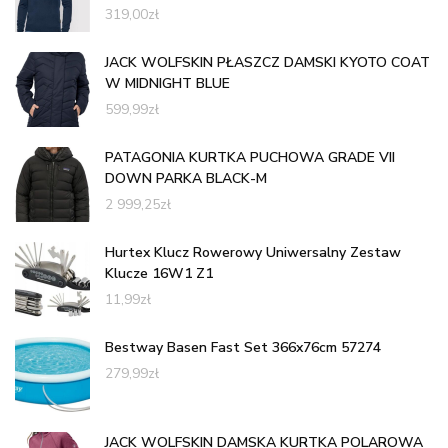
319,00
zł
JACK WOLFSKIN PŁASZCZ DAMSKI KYOTO COAT
W MIDNIGHT BLUE
599,99
zł
PATAGONIA KURTKA PUCHOWA GRADE VII
DOWN PARKA BLACK-M
2 999,25
zł
Hurtex Klucz Rowerowy Uniwersalny Zestaw
Klucze 16W1 Z1
11,99
zł
Bestway Basen Fast Set 366x76cm 57274
279,99
zł
JACK WOLFSKIN DAMSKA KURTKA POLAROWA