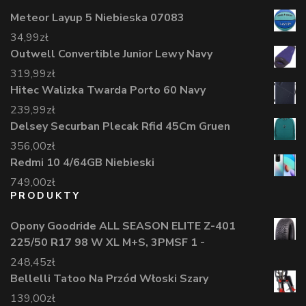
Meteor Layup 5 Niebieska 07083
34,99
zł
Outwell Convertible Junior Lewy Navy
319,99
zł
Hitec Walizka Twarda Porto 60 Navy
239,99
zł
Delsey Securban Plecak Rfid 45Cm Gruen
356,00
zł
Redmi 10 4/64GB Niebieski
749,00
zł
PRODUKTY
Opony Goodride ALL SEASON ELITE Z-401
225/50 R17 98 W XL M+S, 3PMSF 1 -
248,45
zł
Bellelli Tatoo Na Przód Włoski Szary
139,00
zł