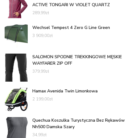
ACTIVE TONGARI W VIOLET QUARTZ
289,99
zł
Wechsel Tempest 4 Zero G Line Green
3 909,00
zł
SALOMON SPODNIE TREKKINGOWE MĘSKIE
WAYFARER ZIP OFF
379,99
zł
Hamax Avenida Twin Limonkowa
2 199,00
zł
Quechua Koszulka Turystyczna Bez Rękawów
Nh500 Damska Szary
34,99
zł