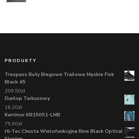
PRODUKTY
Trespass Buty Biegowe Trailowe Męskie Fisk
Black 45
209,50
zł
Dunlop Turkusowy
16,20
zł
Karrimor KR15051-LNB
79,90
zł
Hi-Tec Chusta Wielofunkcyjna Rine Black Optical
Illusion