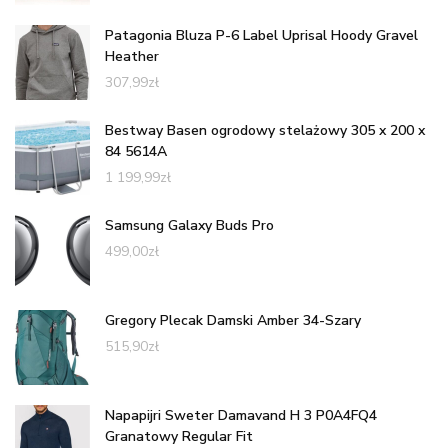
Patagonia Bluza P-6 Label Uprisal Hoody Gravel
Heather
307,99
zł
Bestway Basen ogrodowy stelażowy 305 x 200 x
84 5614A
1 199,99
zł
Samsung Galaxy Buds Pro
499,00
zł
Gregory Plecak Damski Amber 34-Szary
515,90
zł
Napapijri Sweter Damavand H 3 P0A4FQ4
Granatowy Regular Fit