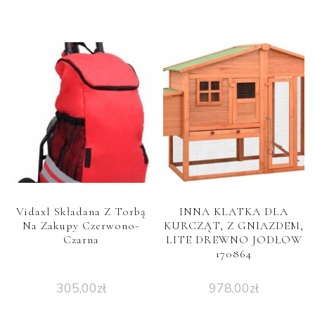
Vidaxl Składana Z Torbą
INNA KLATKA DLA
Na Zakupy Czerwono-
KURCZĄT, Z GNIAZDEM,
Czarna
LITE DREWNO JODŁOW
170864
305,00
zł
978,00
zł