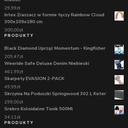
29,99
zł
Intex Zraszacz w formie tęczy Rainbow Cloud
300x109x180 cm
300,00
zł
PRODUKTY
Black Diamond Uprząż Momentum - Kingfisher
209,47
zł
Weeride Safe Deluxe Denim Niebieski
461,99
zł
Skarpety EVASION 2-PACK
49,99
zł
Skrzynia Na Poduszki Springwood 302 L Keter
299,00
zł
Srebro Koloidalne Tonik 500Ml
34,11
zł
PRODUKTY