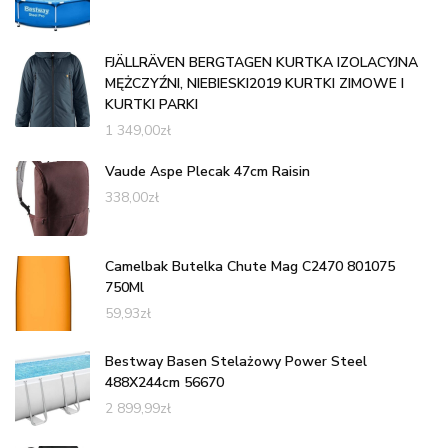
FJÄLLRÄVEN BERGTAGEN KURTKA IZOLACYJNA
MĘŻCZYŹNI, NIEBIESKI2019 KURTKI ZIMOWE I
KURTKI PARKI
1 349,00
zł
Vaude Aspe Plecak 47cm Raisin
338,00
zł
Camelbak Butelka Chute Mag C2470 801075
750Ml
59,93
zł
Bestway Basen Stelażowy Power Steel
488X244cm 56670
2 899,99
zł