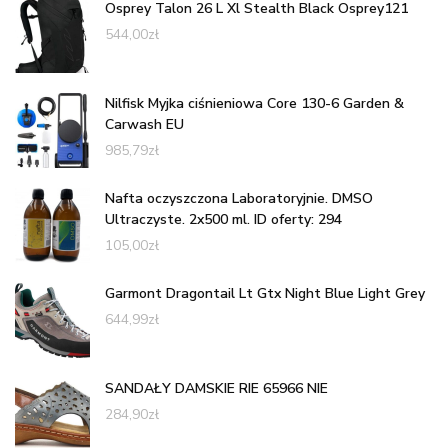
Osprey Talon 26 L Xl Stealth Black Osprey121
544,00
zł
Nilfisk Myjka ciśnieniowa Core 130-6 Garden &
Carwash EU
985,79
zł
Nafta oczyszczona Laboratoryjnie. DMSO
Ultraczyste. 2x500 ml. ID oferty: 294
105,00
zł
Garmont Dragontail Lt Gtx Night Blue Light Grey
644,99
zł
SANDAŁY DAMSKIE RIE 65966 NIE
284,90
zł