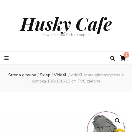
Husky Cafe
Kawiarnia dla Ciebie i pupila
0
Strona główna
/
Sklep
/
VidaXL
/
vidaXL Mata gimnastyczna z
pompką 100x100x10 cm PVC zielona