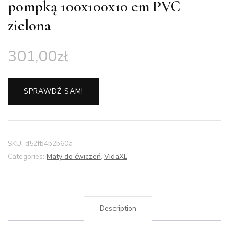
pompką 100x100x10 cm PVC
zielona
301,00
zł
SPRAWDŹ SAM!
SKU:
d52fb4b2b60a
Categories:
Maty do ćwiczeń
,
VidaXL
Description