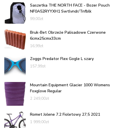
Saszetka THE NORTH FACE - Bozer Pouch
NF0A52RYYXH1 Swtlvndr/Tnfblk
99,00
zł
Bruk-Bet Obrzeże Palisadowe Czerwone
6cmx25cmx33cm
16,99
zł
Zoggs Predator Flex Gogle L szary
157,99
zł
Mountain Equipment Glacier 1000 Womens
Foxglove Regular
2 249,00
zł
Romet Jolene 7.2 Fioletowy 27,5 2021
1 999,00
zł