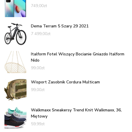
749,00
zł
Dema Terram 5 Szary 29 2021
7 499,00
zł
Italform Fotel Wiszący Bocianie Gniazdo Italform
Nido
99,00
zł
Wisport Zasobnik Cordura Multicam
99,00
zł
Walkmaxx Sneakersy Trend Knit Walkmaxx, 36,
Miętowy
59,99
zł