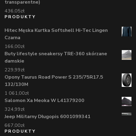
transparentne)
436,05
zł
PRODUKTY
Hitec Męska Kurtka Softshell Hi-Tec Lingen
Czarna
166,00
zł
Buty lifestyle sneakersy TRE-360 skórzane
damskie
229,99
zł
Opony Taurus Road Power S 235/75R17.5
132/130M
1 061,00
zł
Salomon Xa Meoka W L41379200
324,99
zł
Jeep Militarny Długopis 6001099341
667,00
zł
PRODUKTY