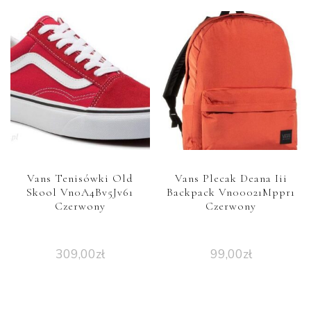
Vans Tenisówki Old
Vans Plecak Deana Iii
Skool Vn0A4Bv5Jv61
Backpack Vn00021Mppr1
Czerwony
Czerwony
309,00
zł
99,00
zł