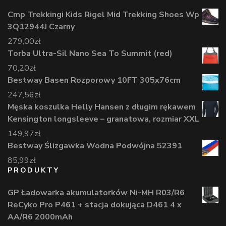
Cmp Trekkingi Kids Rigel Mid Trekking Shoes Wp
3Q12944J Czarny
279,00
zł
Torba Ultra-Sil Nano Sea To Summit (red)
70,20
zł
Bestway Basen Rozporowy 10FT 305x76cm
247,56
zł
Męska koszulka Helly Hansen z długim rękawem
Kensington longsleeve – granatowa, rozmiar XXL
149,97
zł
Bestway Ślizgawka Wodna Podwójna 52391
85,99
zł
PRODUKTY
GP Ładowarka akumulatorków Ni-MH R03/R6
ReCyko Pro P461 + stacja dokująca D461 4 x
AA/R6 2000mAh