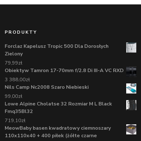
PRODUKTY
Forclaz Kapelusz Tropic 500 Dla Dorosłych
Zielony
79,99
zł
Obiektyw Tamron 17-70mm f/2.8 Di III-A VC RXD
3 388,00
zł
Nils Camp Nc2008 Szaro Niebieski
99,00
zł
Lowe Alpine Cholatse 32 Rozmiar M L Black
Fmq35Bl32
719,10
zł
MeowBaby basen kwadratowy ciemnoszary
110x110x40 + 400 piłek (żółte czarne