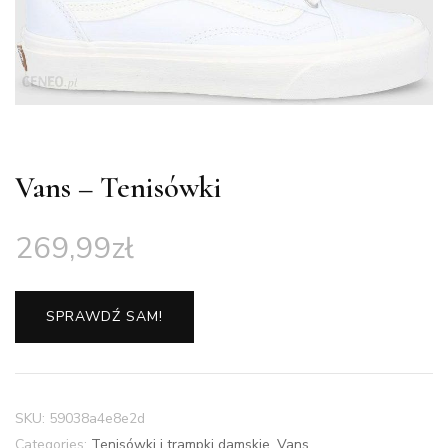
Vans – Tenisówki
269,99
zł
SPRAWDŹ SAM!
SKU:
59038a4e8e2d
Categories:
Tenisówki i trampki damskie
,
Vans