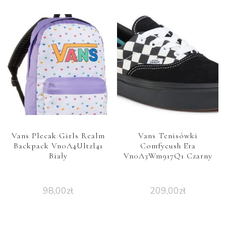
Vans Plecak Girls Realm
Vans Tenisówki
Backpack Vn0A4Ultzl41
Comfycush Era
Biały
Vn0A3Wm917Q1 Czarny
98,00
zł
209,00
zł