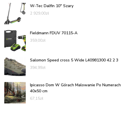
W-Tec Dalfin 10" Szary
2 929,00
zł
Fieldmann FDUV 70115-A
359,00
zł
Salomon Speed cross 5 Wide L40981300 42 2 3
394,99
zł
Ipicasso Dom W Górach Malowanie Po Numerach
40x50 cm
67,15
zł