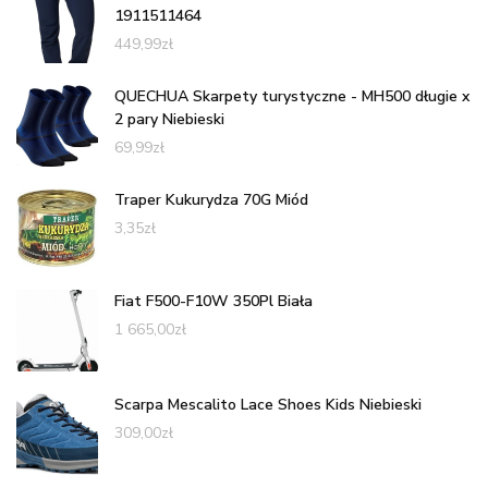
1911511464
449,99
zł
QUECHUA Skarpety turystyczne - MH500 długie x
2 pary Niebieski
69,99
zł
Traper Kukurydza 70G Miód
3,35
zł
Fiat F500-F10W 350Pl Biała
1 665,00
zł
Scarpa Mescalito Lace Shoes Kids Niebieski
309,00
zł