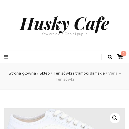
Husky Cafe
Kawiarnia dla Ciebie i pupila
0
Strona główna
/
Sklep
/
Tenisówki i trampki damskie
/
Vans –
Tenisówki