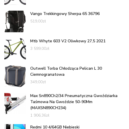
Vango Trekkingowy Sherpa 65 36796
519,00
zł
Mtb Whyte 603 V2 Oliwkowy 27,5 2021
3 599,00
zł
Outwell Torba Chłodząca Pelican L 30
Ciemnogranatowa
349,00
zł
Max Sn890Ch2/34 Pneumatyczna Gwoździarka
Taśmowa Na Gwoździe 50-90Mm
(MAXSN890CH234)
1 906,36
zł
Redmi 10 4/64GB Niebieski