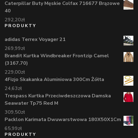
Caterpillar Buty Męskie Colfax 716677 Brązowe
40
292,20
zł
PRODUKTY
adidas Terrex Voyager 21
269,99
zł
Brandit Kurtka Windbreaker Frontzip Camel
(3167.70)
229,00
zł
4Fizjo Skakanka Aluminiowa 300Cm Żółta
24,63
zł
Trespass Kurtka Przeciwdeszczowa Damska
Seawater Tp75 Red M
309,50
zł
Packlon Karimata Dwuwarstwowa 180X50X1Cm
65,99
zł
PRODUKTY