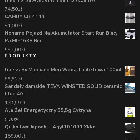
Nike Torba Academy Team S (Czarny)
74,50
zł
CAMRY CR 4444
91,00
zł
Noname Pojazd Na Akumulator Start Run Biały
Pa.Hl-1638.Bia
592,00
zł
PRODUKTY
Guess By Marciano Men Woda Toaletowa 100ml
89,92
zł
Sandały damskie TEVA WINSTED SOLID ceramic
blue 40
174,99
zł
Ale Żel Energetyczny 55,5g Cytryna
5,00
zł
Quiksilver Japonki - Aqyl101091 Xkkc
189,00
zł