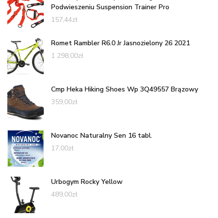
Podwieszeniu Suspension Trainer Pro
157,44
zł
Romet Rambler R6.0 Jr Jasnozielony 26 2021
1 298,00
zł
Cmp Heka Hiking Shoes Wp 3Q49557 Brązowy
359,00
zł
Novanoc Naturalny Sen 16 tabl.
17,00
zł
Urbogym Rocky Yellow
489,00
zł