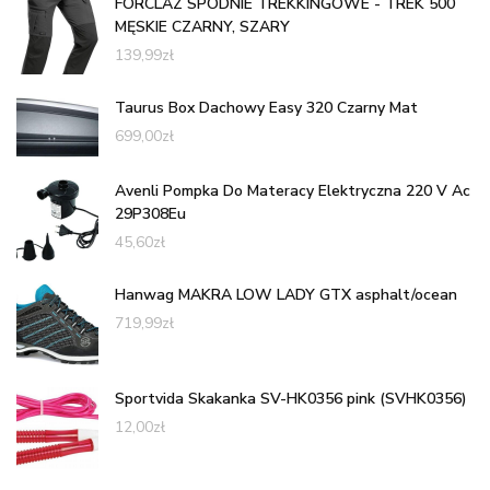
FORCLAZ SPODNIE TREKKINGOWE - TREK 500
MĘSKIE CZARNY, SZARY
139,99
zł
Taurus Box Dachowy Easy 320 Czarny Mat
699,00
zł
Avenli Pompka Do Materacy Elektryczna 220 V Ac
29P308Eu
45,60
zł
Hanwag MAKRA LOW LADY GTX asphalt/ocean
719,99
zł
Sportvida Skakanka SV-HK0356 pink (SVHK0356)
12,00
zł