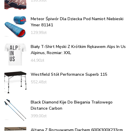
199,99
zł
Meteor Śpiwór Dla Dziecka Pod Namiot Niebieski
Ymer 81141
129,99
zł
Biały T-Shirt Męski Z Krótkim Rękawem Alps In Us
Alpinus, Rozmiar: XXL
44,90
zł
Westfield Stół Performance Superb 115
552,48
zł
Black Diamond Kije Do Biegania Trailowego
Distance Carbon
399,00
zł
Altana Z Rozsuwanym Dachem 600X300X233cm