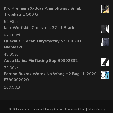
Kfd Premium X-Bcaa Aminokwasy Smak
Tropikalny, 500 G
52,99
zł
Jack Wolfskin Crosstrail 32 Lt Black
621,00
zł
Quechua Plecak Turystyczny Nh100 20 L
Niebieski
49,99
zł
Aqua Marina Fin Racing Sup B0302832
79,00
zł
Ferrino Bukłak Worek Na Wodę H2 Bag 1L 2020
F790002020
169,90
zł
2026Prawa autorskie
Husky Cafe
.
Blossom Chic | Stworzony