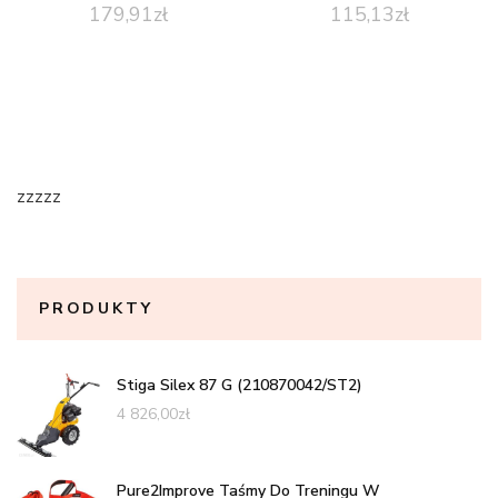
179,91
zł
115,13
zł
zzzzz
PRODUKTY
Stiga Silex 87 G (210870042/ST2)
4 826,00
zł
Pure2Improve Taśmy Do Treningu W