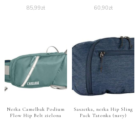
85,99
zł
60,90
zł
Nerka Camelbak Podium
Saszetka, nerka Hip Sling
Flow Hip Belt zielona
Pack Tatonka (navy)