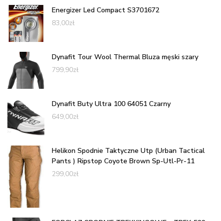
Energizer Led Compact S3701672
83,00
zł
Dynafit Tour Wool Thermal Bluza męski szary
799,90
zł
Dynafit Buty Ultra 100 64051 Czarny
649,00
zł
Helikon Spodnie Taktyczne Utp (Urban Tactical
Pants ) Ripstop Coyote Brown Sp-Utl-Pr-11
299,00
zł