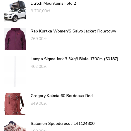
Dutch Mountains Fold 2
9 700,00
zł
Rab Kurtka Women'S Salvo Jacket Fioletowy
769,00
zł
Lampa Sigma Jork 3 3Xg9 Biała 170Cm (50187)
402,00
zł
Gregory Kalmia 60 Bordeaux Red
849,00
zł
Salomon Speedcross J L41124800