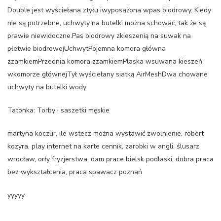
Double jest wyściełana ztyłu iwyposażona wpas biodrowy. Kiedy
nie są potrzebne, uchwyty na butelki można schować, tak że są
prawie niewidoczne.Pas biodrowy zkieszenią na suwak na
płetwie biodrowejUchwytPojemna komora główna
zzamkiemPrzednia komora zzamkiemPłaska wsuwana kieszeń
wkomorze głównejTył wyściełany siatką AirMeshDwa chowane
uchwyty na butelki wody
Tatonka: Torby i saszetki męskie
martyna koczur, ile wstecz można wystawić zwolnienie, robert
kozyra, play internet na karte cennik, zarobki w angli, ślusarz
wrocław, orły fryzjerstwa, dam prace bielsk podlaski, dobra praca
bez wykształcenia, praca spawacz poznań
yyyyy