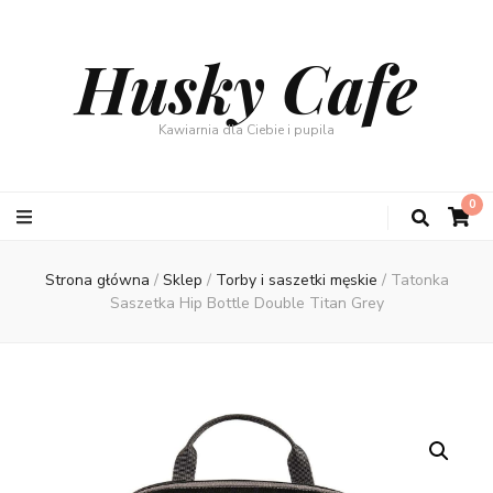
Husky Cafe
Kawiarnia dla Ciebie i pupila
0
Strona główna
/
Sklep
/
Torby i saszetki męskie
/
Tatonka
Saszetka Hip Bottle Double Titan Grey