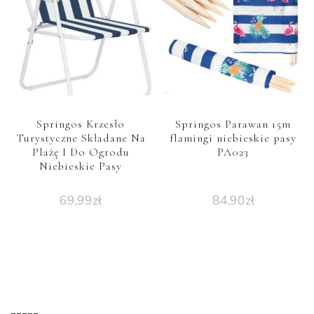
Springos Krzesło
Springos Parawan 15m
Turystyczne Składane Na
flamingi niebieskie pasy
Plażę I Do Ogrodu
PA023
Niebieskie Pasy
69,99
zł
84,90
zł