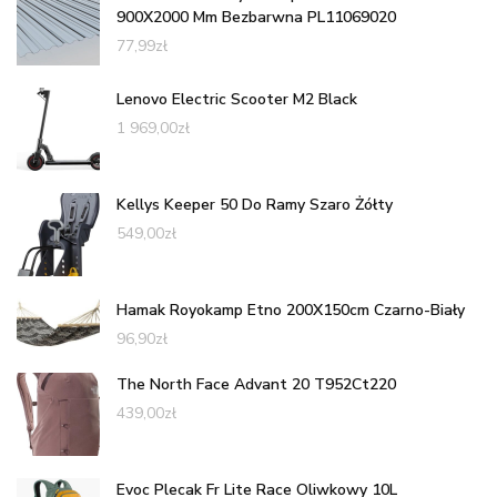
900X2000 Mm Bezbarwna PL11069020
77,99
zł
Lenovo Electric Scooter M2 Black
1 969,00
zł
Kellys Keeper 50 Do Ramy Szaro Żółty
549,00
zł
Hamak Royokamp Etno 200X150cm Czarno-Biały
96,90
zł
The North Face Advant 20 T952Ct220
439,00
zł
Evoc Plecak Fr Lite Race Oliwkowy 10L