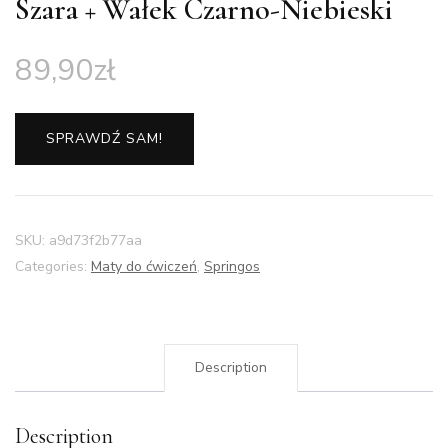
Szara + Wałek Czarno-Niebieski
89,90
zł
SPRAWDŹ SAM!
SKU:
a9d73f2b77aa
Categories:
Maty do ćwiczeń
,
Springos
Description
Description