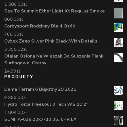
1 506,00
zł
Sea To Summit Ether Light Xt Regular Smoke
880,00
zł
Corbysport Rodzinny Dla 4 Osób
766,00
zł
Cybex Zeno Silver Pink Black With Details
3 398,02
zł
Olaian Osłona Na Wieszak Do Suszenia Pianki
Surfingowej Czarny
24,99
zł
PRODUKTY
Dema Terram 6 Błękitny 29 2021
9 999,00
zł
Hydro Force Freesoul 3Tech WS 11'2''
1 804,00
zł
SUNF A-028 23x7-10 35J 6PR E#