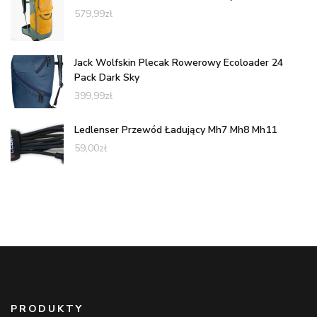
579,99
zł
Jack Wolfskin Plecak Rowerowy Ecoloader 24
Pack Dark Sky
399,99
zł
Ledlenser Przewód Ładujący Mh7 Mh8 Mh11
59,00
zł
PRODUKTY