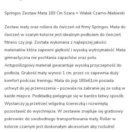
Springos Zestaw Mata 183 Cm Szara + Wałek Czarno-Niebieski
Zestaw maty oraz rollera do ćwiczeń od firmy Springos. Mata do
ćwiczeń w szarym kolorze jest idealnym podłożem do ćwiczeń
fitness czy jogi. Została wykonana z najlepszej jakości
materiałów która zapewni giętkość i wysoką wytrzymałość. Mata
gimnastyczna nie pochłania zapachów oraz potu.
Antypoślizgowy materiał gwarantuje wysoką przyczepność do
podłoża. Grubość maty wynosi 1 cm, przez co zapewnia duży
komfort podczas treningu. Mata do jogi 183x61cm posiada
uchwyt do jej przenoszenia – pozwala na zabranie jej ze sobą w
każde miejsce. Podkładkę pielęgnuje się w bardzo łatwy sposób.
Wystarczy ją przetrzeć wilgotną ściereczką i rozwiniętą
pozostawić do wyschnięcia. W zestawie znajduje się gratisowy
pokrowiec do swobodnego transportowania maty. Roller w
kolorze czarnym jest doskonałym akcesorium aby rozluźnić