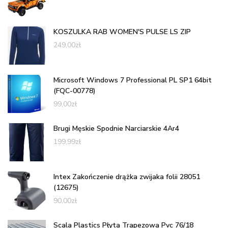
KOSZULKA RAB WOMEN'S PULSE LS ZIP
249,00
zł
Microsoft Windows 7 Professional PL SP1 64bit
(FQC-00778)
99,00
zł
Brugi Męskie Spodnie Narciarskie 4Ar4
199,99
zł
Intex Zakończenie drążka zwijaka folii 28051
(12675)
90,00
zł
Scala Plastics Płyta Trapezowa Pvc 76/18