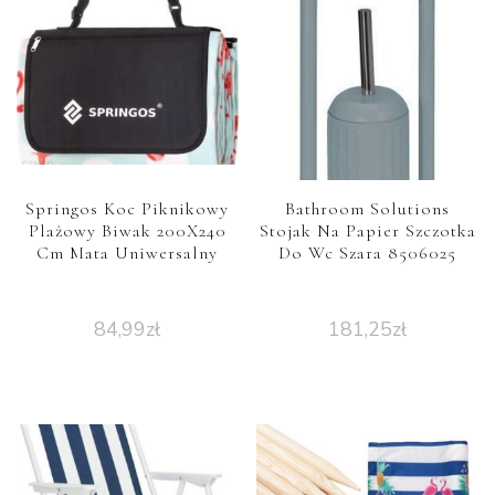
Springos Koc Piknikowy
Bathroom Solutions
Plażowy Biwak 200X240
Stojak Na Papier Szczotka
Cm Mata Uniwersalny
Do Wc Szara 8506025
84,99
zł
181,25
zł