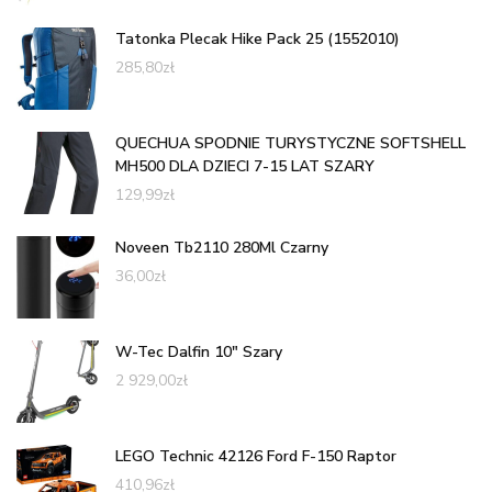
Tatonka Plecak Hike Pack 25 (1552010)
285,80
zł
QUECHUA SPODNIE TURYSTYCZNE SOFTSHELL
MH500 DLA DZIECI 7-15 LAT SZARY
129,99
zł
Noveen Tb2110 280Ml Czarny
36,00
zł
W-Tec Dalfin 10" Szary
2 929,00
zł
LEGO Technic 42126 Ford F-150 Raptor
410,96
zł