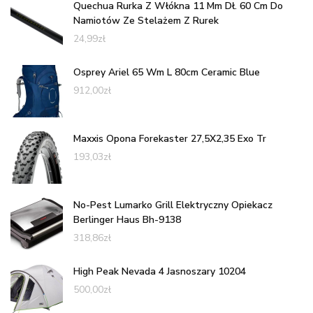
Quechua Rurka Z Włókna 11 Mm Dł. 60 Cm Do
Namiotów Ze Stelażem Z Rurek
24,99
zł
Osprey Ariel 65 Wm L 80cm Ceramic Blue
912,00
zł
Maxxis Opona Forekaster 27,5X2,35 Exo Tr
193,03
zł
No-Pest Lumarko Grill Elektryczny Opiekacz
Berlinger Haus Bh-9138
318,86
zł
High Peak Nevada 4 Jasnoszary 10204
500,00
zł