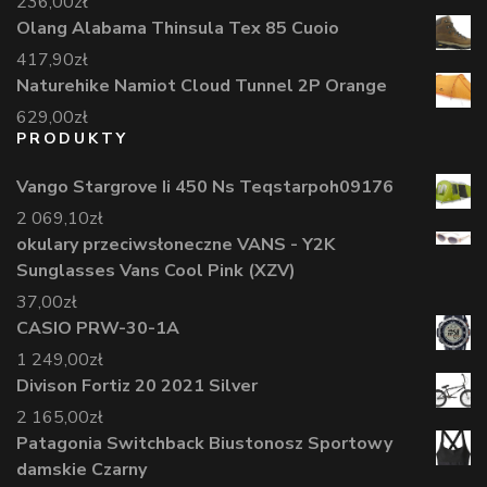
236,00
zł
Olang Alabama Thinsula Tex 85 Cuoio
417,90
zł
Naturehike Namiot Cloud Tunnel 2P Orange
629,00
zł
PRODUKTY
Vango Stargrove Ii 450 Ns Teqstarpoh09176
2 069,10
zł
okulary przeciwsłoneczne VANS - Y2K
Sunglasses Vans Cool Pink (XZV)
37,00
zł
CASIO PRW-30-1A
1 249,00
zł
Divison Fortiz 20 2021 Silver
2 165,00
zł
Patagonia Switchback Biustonosz Sportowy
damskie Czarny