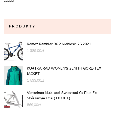
zzzzz
PRODUKTY
Romet Rambler R6.2 Niebieski 26 2021
1 389,00
zł
KURTKA RAB WOMEN'S ZENITH GORE-TEX
JACKET
1 599,00
zł
Victorinox Multitool Swisstool Cs Plus Ze
Skórzanym Etui (3 0338 L)
869,00
zł