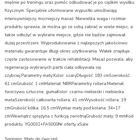
mięśnie po treningu oraz pomóc odbudować je po ciężkim wysiłku
fizycznym. Specjalnie uformowane wypustki umożliwiają
intensywniejszy, mocniejszy masaż. Niewielka waga i rozmiar
produktu sprawia, że można go ze sobą zabrać w wiele miejsc, a
także odłożyć w wybrane miejsce, gdzie nie będzie zajmował
dużej przestrzeni. Wyprodukowanie z najlepszych jakościowo
materiału gwarantuje długi okres użytkowania. Wałek znajduje
częste zastosowanie w trakcie rehabilitacji. Masaż pozwala, aby
regeneracja wybranych partii ciała odbywała się
szybciej.Parametry maty:Kolor: szaryDługość: 183 cmSzerokość:
61 cmGrubość: 1 cmMateriał: NBRParametry rollera:Materiał:
tworzywo sztuczne, gumaKolor: czarno-niebieski i niebieska
mataSzerokość całkowita rollera: 41 cmWysokość rollera: 19
cmGrubość kółka: 16,5 cmWymiar maty pod kolana: 34×17
cmWewnątrz sprężyna z funkcją zwrotnąGrubość maty: 9 mmKod
produktu: YG0032+FA5000Nr oferty xSale
Springos: Maty do ćwiczeń