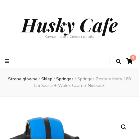
Husky Cafe
Kawiarnia dla Ciebie i pupila
0
Strona główna
/
Sklep
/
Springos
/
Springos Zestaw Mata 183
Cm Szara + Wałek Czarno-Niebieski