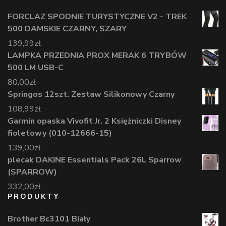
FORCLAZ SPODNIE TURYSTYCZNE V2 - TREK
500 DAMSKIE CZARNY, SZARY
139,99
zł
LAMPKA PRZEDNIA PROX MERAK 6 TRYBÓW
500 LM USB-C
80,00
zł
Springos 12szt. Zestaw Silikonowy Czarny
108,99
zł
Garmin opaska Vivofit Jr. 2 Księżniczki Disney
fioletowy (010-12666-15)
139,00
zł
plecak DAKINE Essentials Pack 26L Sparrow
(SPARROW)
332,00
zł
PRODUKTY
Brother Bc3101 Biały