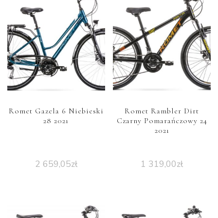
Romet Gazela 6 Niebieski
Romet Rambler Dirt
28 2021
Czarny Pomarańczowy 24
2021
2 659,05
zł
1 319,00
zł