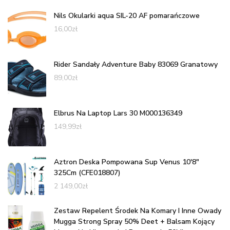
Nils Okularki aqua SIL-20 AF pomarańczowe
16,00
zł
Rider Sandały Adventure Baby 83069 Granatowy
89,00
zł
Elbrus Na Laptop Lars 30 M000136349
149,99
zł
Aztron Deska Pompowana Sup Venus 10'8"
325Cm (CFE018807)
2 149,00
zł
Zestaw Repelent Środek Na Komary I Inne Owady
Mugga Strong Spray 50% Deet + Balsam Kojący