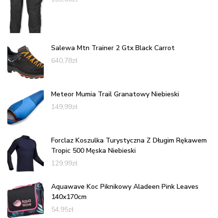
Salewa Mtn Trainer 2 Gtx Black Carrot
640,78
zł
Meteor Mumia Trail Granatowy Niebieski
149,99
zł
Forclaz Koszulka Turystyczna Z Długim Rękawem
Tropic 500 Męska Niebieski
129,99
zł
Aquawave Koc Piknikowy Aladeen Pink Leaves
140x170cm
54,95
zł