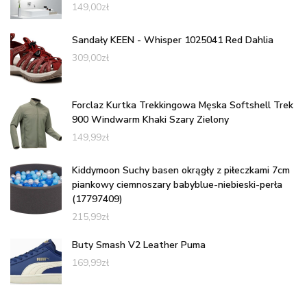
149,00
zł
Sandały KEEN - Whisper 1025041 Red Dahlia
309,00
zł
Forclaz Kurtka Trekkingowa Męska Softshell Trek
900 Windwarm Khaki Szary Zielony
149,99
zł
Kiddymoon Suchy basen okrągły z piłeczkami 7cm
piankowy ciemnoszary babyblue-niebieski-perła
(17797409)
215,99
zł
Buty Smash V2 Leather Puma
169,99
zł