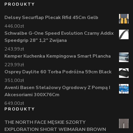
PRODUKTY
Delsey Securflap Plecak Rfid 45Cm Gelb
446,00
zł
Schwalbe G-One Speed Evolution Czarny Addix
Speedgrip 28" 1,2" Zwijana
243,99
zł
Kemper Kuchenka Kempingowa Smart Plancha
229,99
zł
Osprey Daylite 60 Torba Podróżna 59cm Black
351,00
zł
Avenli Basen Stelażowy Ogrodowy Z Pompą I
Akcesoriami 300X76Cm
649,00
zł
PRODUKTY
THE NORTH FACE MĘSKIE SZORTY
EXPLORATION SHORT WEIMARAN BROWN