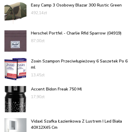
Easy Camp 3 Osobowy Blazar 300 Rustic Green
492,14
zł
Herschel Portfel - Charlie Rfid Sparrow (04919)
87,00
zł
Zoxin Szampon Przeciwłupieżowy 6 Saszetek Po 6
ml
13,45
zł
Accent Bidon Freak 750 Ml
17,90
zł
Vidaxl Szafka Łazienkowa Z Lustrem I Led Biała
40X12X45 Cm