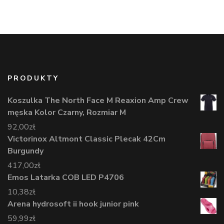
PRODUKTY
Koszulka The North Face M Reaxion Amp Crew
męska Kolor Czarny, Rozmiar M
92,00
zł
Victorinox Altmont Classic Plecak 42Cm
Burgundy
417,00
zł
Emos Latarka COB LED P4706
10,38
zł
Arena hydrosoft ii hook junior pink
59,99
zł