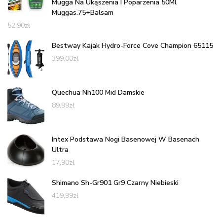
Mugga Na Ukąszenia I Poparzenia 50Ml
Muggas.75+Balsam
52,90
zł
Bestway Kajak Hydro-Force Cove Champion 65115
399,00
zł
Quechua Nh100 Mid Damskie
89,99
zł
Intex Podstawa Nogi Basenowej W Basenach
Ultra
17,90
zł
Shimano Sh-Gr901 Gr9 Czarny Niebieski
419,99
zł