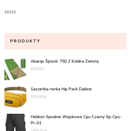
zzzzz
PRODUKTY
Abarqs Śpiwór 750 Z Kołdra Zielony
68,60
zł
Saszetka nerka Hip Pack Dakine
103,50
zł
Helikon Spodnie Wojskowe Cpu Czarny Sp-Cpu-
Pr-01
189,00
zł