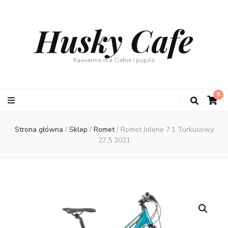
Husky Cafe
Kawiarnia dla Ciebie i pupila
0
Strona główna
/
Sklep
/
Romet
/
Romet Jolene 7.1 Turkusowy
27,5 2021