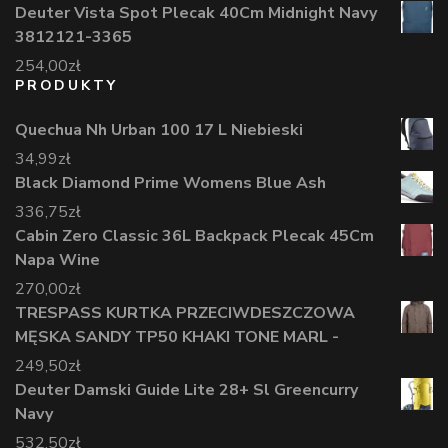
Deuter Vista Spot Plecak 40Cm Midnight Navy
3812121-3365
254,00
zł
PRODUKTY
Quechua Nh Urban 100 17 L Niebieski
34,99
zł
Black Diamond Prime Womens Blue Ash
336,75
zł
Cabin Zero Classic 36L Backpack Plecak 45Cm
Napa Wine
270,00
zł
TRESPASS KURTKA PRZECIWDESZCZOWA
MĘSKA SANDY TP50 KHAKI TONE MARL -
249,50
zł
Deuter Damski Guide Lite 28+ Sl Greencurry
Navy
532,50
zł