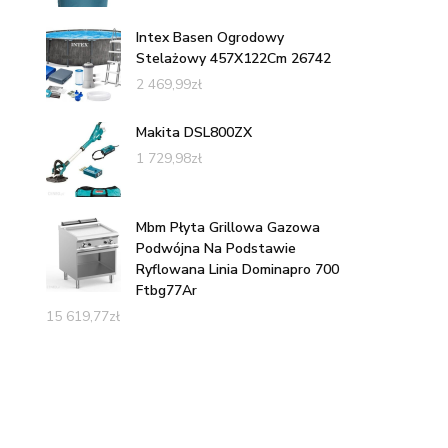
Intex Basen Ogrodowy
Stelażowy 457X122Cm 26742
2 469,99
zł
Makita DSL800ZX
1 729,98
zł
Mbm Płyta Grillowa Gazowa
Podwójna Na Podstawie
Ryflowana Linia Dominapro 700
Ftbg77Ar
15 619,77
zł