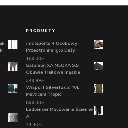
PRODUKTY
ak
Jms Sports 4 Osobowy
ck
Przestronne Iglo Duży
189,00
zł
"
Salomon XA MEOKA 9.5
Obuwie trailowe męskie
349,99
zł
Wisport Silverfox 2 40L
Multicam Tropic
899,00
zł
Ledlenser Mocowanie Ścienne
A
41,40
zł