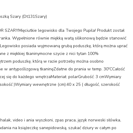
uszką Szary (Dt131Szary)
ARYMięciutkie legowisko dla Twojego Pupila! Produkt został
ranka. Wypełnione równie miękką watą silikonową będzie stanowić
Legowisko posiada wyjmowaną grubą poduszkę, którą można uprać
e z miękkiej tkaninymocne szycie z nici tytan 100%
trzem poduszkę, którą w razie potrzeby można osobno
e w antypoślizgową tkaninęZdatne do prania w temp. 30ºCCałość
cej się do każdego wnętrzaMateriał: polarGrubość: 3 cmWymiary
ysokość )Wymiary wewnętrzne (cm):40 x 25 ( długość, szerokość
halak, video i ania wyszkoni, zpas praca, język norweski słówka,
 badania na książeczkę sanepidowską, szukać dziury w całym po