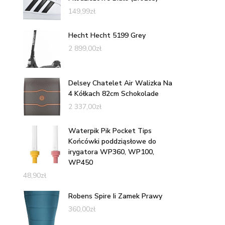
149,99
zł
Hecht Hecht 5199 Grey
2 899,00
zł
Delsey Chatelet Air Walizka Na
4 Kółkach 82cm Schokolade
2 337,00
zł
Waterpik Pik Pocket Tips
Końcówki poddziąsłowe do
irygatora WP360, WP100,
WP450
48,90
zł
Robens Spire Ii Zamek Prawy
360,00
zł