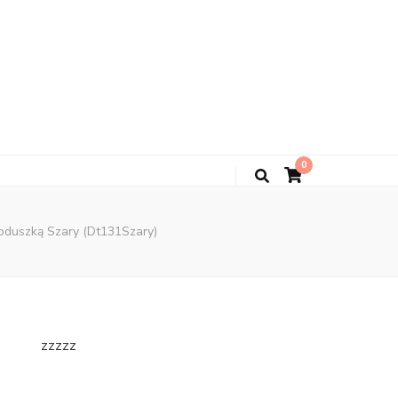
0
Poduszką Szary (Dt131Szary)
zzzzz