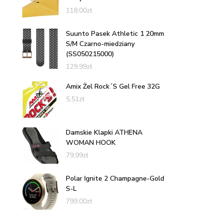
118,00
zł
Suunto Pasek Athletic 1 20mm
S/M Czarno-miedziany
(SS050215000)
129,99
zł
Amix Żel Rock´S Gel Free 32G
5,51
zł
Damskie Klapki ATHENA
WOMAN HOOK
79,99
zł
Polar Ignite 2 Champagne-Gold
S-L
799,00
zł