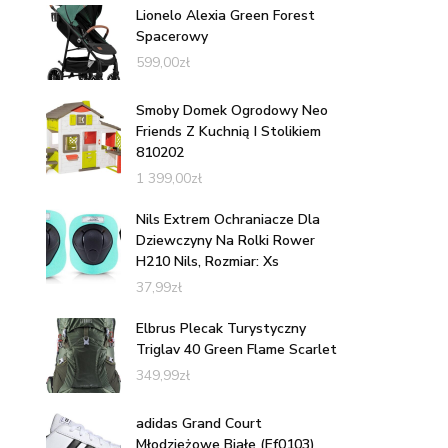
Lionelo Alexia Green Forest
Spacerowy
599,00
zł
Smoby Domek Ogrodowy Neo
Friends Z Kuchnią I Stolikiem
810202
1 399,00
zł
Nils Extrem Ochraniacze Dla
Dziewczyny Na Rolki Rower
H210 Nils, Rozmiar: Xs
37,99
zł
Elbrus Plecak Turystyczny
Triglav 40 Green Flame Scarlet
349,99
zł
adidas Grand Court
Młodzieżowe Białe (Ef0103)