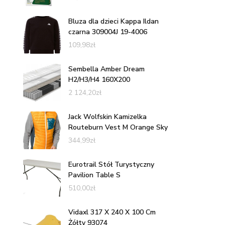
Bluza dla dzieci Kappa Ildan
czarna 309004J 19-4006
109,98
zł
Sembella Amber Dream
H2/H3/H4 160X200
2 124,20
zł
Jack Wolfskin Kamizelka
Routeburn Vest M Orange Sky
344,99
zł
Eurotrail Stół Turystyczny
Pavilion Table S
510,00
zł
Vidaxl 317 X 240 X 100 Cm
Żółty 93074