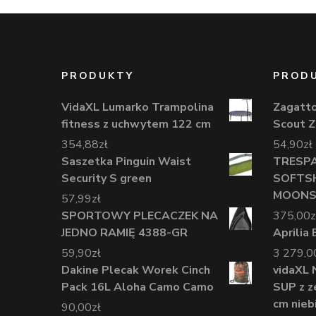
PRODUKTY
PROD
VidaXL Lumarko Trampolina
Zagatt
fitness z uchwytem 122 cm
Scout 
354,88
zł
54,90
zł
Saszetka Pinguin Waist
TRESP
Security S green
SOFTS
MOONSH
57,99
zł
SPORTOWY PLECACZEK NA
375,00
z
JEDNO RAMIĘ 4388-GR
Aprilia
59,90
zł
3 279,0
Dakine Plecak Worek Cinch
vidaXL
Pack 16L Aloha Camo Camo
SUP z 
cm nieb
90,00
zł