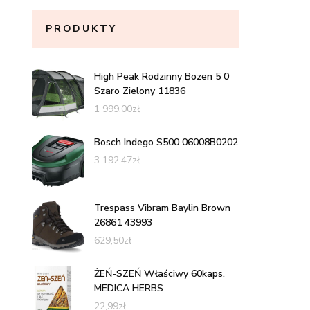
PRODUKTY
High Peak Rodzinny Bozen 5 0
Szaro Zielony 11836
1 999,00
zł
Bosch Indego S500 06008B0202
3 192,47
zł
Trespass Vibram Baylin Brown
26861 43993
629,50
zł
ŻEŃ-SZEŃ Właściwy 60kaps.
MEDICA HERBS
22,99
zł