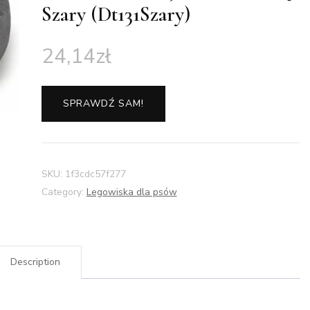
Szary (Dt131Szary)
24,14
zł
SPRAWDŹ SAM!
SKU:
1f3cdc57f277
Category:
Legowiska dla psów
Description