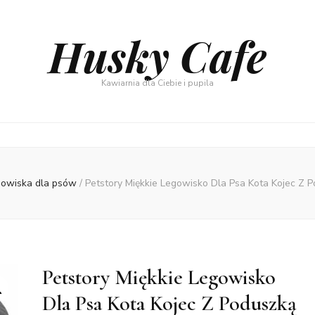
Husky Cafe
Kawiarnia dla Ciebie i pupila
gowiska dla psów
/
Petstory Miękkie Legowisko Dla Psa Kota Kojec Z 
Petstory Miękkie Legowisko
Dla Psa Kota Kojec Z Poduszką