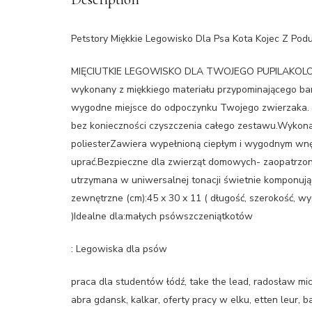
Petstory Miękkie Legowisko Dla Psa Kota Kojec Z Pod
MIĘCIUTKIE LEGOWISKO DLA TWOJEGO PUPILAKOLOR SZ
wykonany z miękkiego materiału przypominającego ba
wygodne miejsce do odpoczynku Twojego zwierzaka. 
bez konieczności czyszczenia całego zestawu.Wykonan
poliesterZawiera wypełnioną ciepłym i wygodnym wnę
uprać.Bezpieczne dla zwierząt domowych- zaopatrzon
utrzymana w uniwersalnej tonacji świetnie komponują
zewnętrzne (cm):45 x 30 x 11 ( długość, szerokość, w
)Idealne dla:małych psówszczeniątkotów
: Legowiska dla psów
praca dla studentów łódź, take the lead, radosław mic
abra gdansk, kalkar, oferty pracy w elku, etten leur,