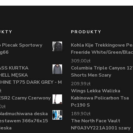
UKTY
PRODUKTY
o Plecak Sportowy
Kohla Kije Trekkingowe Pe
Zg66
Freeride White/Green/Bla
309,00
zł
ASS KURTKA
Columbia Triple Canyon 12
HELL MĘSKA
Shorts Men Szary
INE TP75 DARK GREY - M
209,99
zł
ł
Wings Lekka Walizka
 ESR2 Czarny Czerwony
Kabinowa Policarbon Tsa
Pc190 S
0
zł
 Nadmuchiwana deska
189,90
zł
zestawem 366x76x15
The North Face Vault
ieska
NF0A3VY221A1001 szary