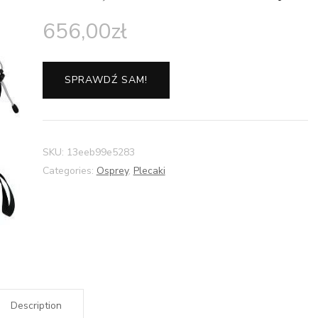
656,00
zł
SPRAWDŹ SAM!
SKU:
13eeb99e5283
Categories:
Osprey
,
Plecaki
Description