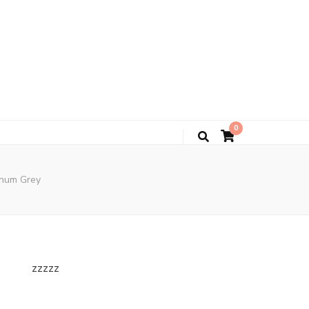
0
inum Grey
zzzzz