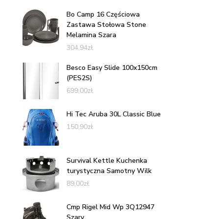
Bo Camp 16 Częściowa
Zastawa Stołowa Stone
Melamina Szara
304,94
zł
Besco Easy Slide 100x150cm
(PES2S)
699,00
zł
Hi Tec Aruba 30L Classic Blue
150,90
zł
Survival Kettle Kuchenka
turystyczna Samotny Wilk
89,00
zł
Cmp Rigel Mid Wp 3Q12947
Szary