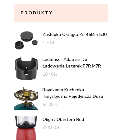
PRODUKTY
Zaślepka Okrągła Zo 45Mm 530
1,73
zł
Ledlenser Adapter Do
Ładowania Latarek P7R M7R
18,40
zł
Royokamp Kuchenka
Turystyczna Pojedyncza Duża
52,00
zł
Olight Olantern Red
329,00
zł