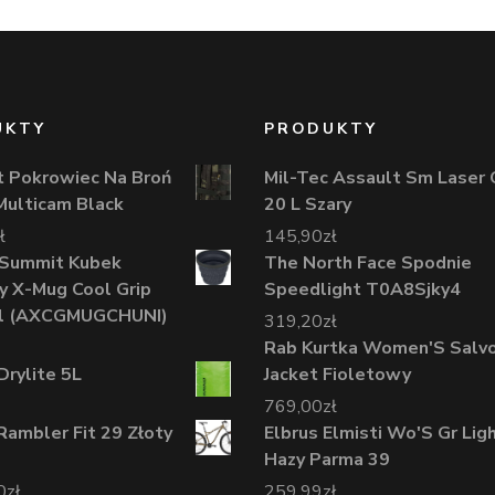
UKTY
PRODUKTY
 Pokrowiec Na Broń
Mil-Tec Assault Sm Laser 
Multicam Black
20 L Szary
ł
145,90
zł
 Summit Kubek
The North Face Spodnie
y X-Mug Cool Grip
Speedlight T0A8Sjky4
al (AXCGMUGCHUNI)
319,20
zł
Rab Kurtka Women'S Salv
Drylite 5L
Jacket Fioletowy
769,00
zł
ambler Fit 29 Złoty
Elbrus Elmisti Wo'S Gr Lig
Hazy Parma 39
0
zł
259,99
zł