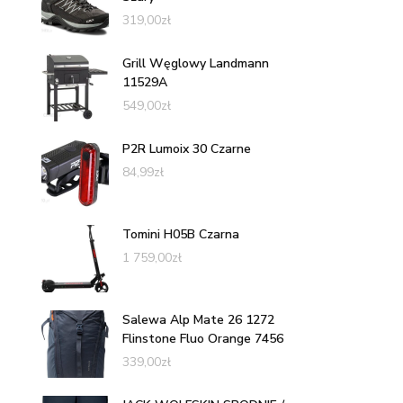
319,00
zł
Grill Węglowy Landmann
11529A
549,00
zł
P2R Lumoix 30 Czarne
84,99
zł
Tomini H05B Czarna
1 759,00
zł
Salewa Alp Mate 26 1272
Flinstone Fluo Orange 7456
339,00
zł