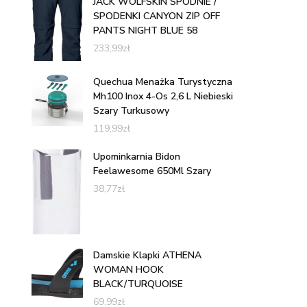
JACK WOLFSKIN SPODNIE /
SPODENKI CANYON ZIP OFF
PANTS NIGHT BLUE 58
233,99
zł
Quechua Menażka Turystyczna
Mh100 Inox 4-Os 2,6 L Niebieski
Szary Turkusowy
119,99
zł
Upominkarnia Bidon
Feelawesome 650Ml Szary
38,77
zł
Damskie Klapki ATHENA
WOMAN HOOK
BLACK/TURQUOISE
69,99
zł