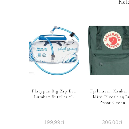
Rel
Platypus Big Zip Evo
Fjallraven Kanken
Lumbar Butelka 2L
Mini Plecak 29
Frost Green
199,99
zł
306,00
zł