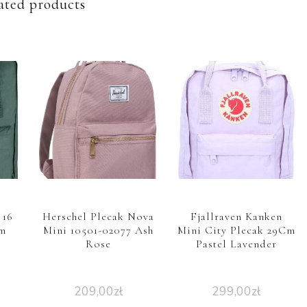
ated products
 16
Herschel Plecak Nova
Fjallraven Kanken
Cm
Mini 10501-02077 Ash
Mini City Plecak 29Cm
Rose
Pastel Lavender
209,00
zł
299,00
zł