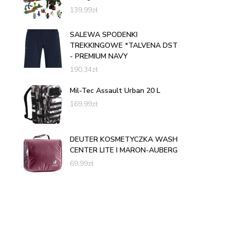
139,99
zł
SALEWA SPODENKI
TREKKINGOWE *TALVENA DST
- PREMIUM NAVY
190,34
zł
Mil-Tec Assault Urban 20 L
169,99
zł
DEUTER KOSMETYCZKA WASH
CENTER LITE I MARON-AUBERG
69,99
zł