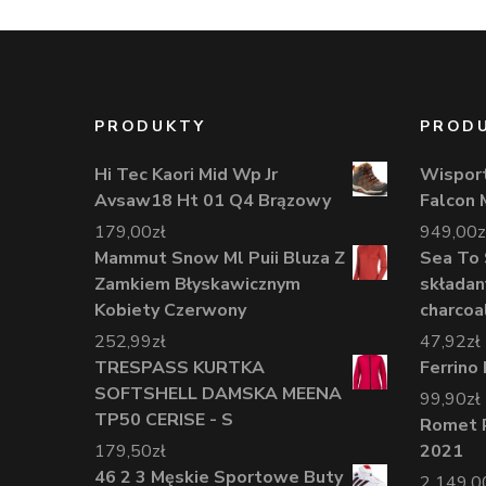
PRODUKTY
PROD
Hi Tec Kaori Mid Wp Jr
Wisport
Avsaw18 Ht 01 Q4 Brązowy
Falcon 
179,00
zł
949,00
z
Mammut Snow Ml Puii Bluza Z
Sea To
Zamkiem Błyskawicznym
składan
Kobiety Czerwony
charco
252,99
zł
47,92
zł
TRESPASS KURTKA
Ferrino 
SOFTSHELL DAMSKA MEENA
99,90
zł
TP50 CERISE - S
Romet R
179,50
zł
2021
46 2 3 Męskie Sportowe Buty
2 149,0