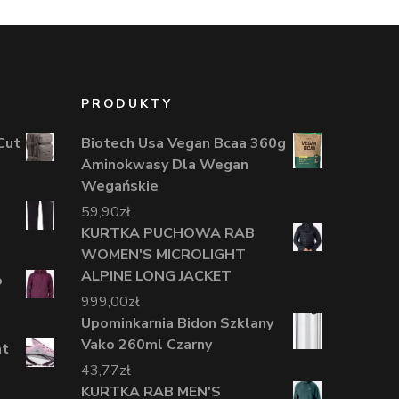
PRODUKTY
Cut
Biotech Usa Vegan Bcaa 360g
Aminokwasy Dla Wegan
Wegańskie
59,90
zł
KURTKA PUCHOWA RAB
WOMEN'S MICROLIGHT
ALPINE LONG JACKET
o
999,00
zł
Upominkarnia Bidon Szklany
Vako 260ml Czarny
ht
43,77
zł
KURTKA RAB MEN'S