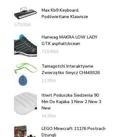
Max Kb9 Keyboard,
Podświetlane Klawisze
579,00
zł
Hanwag MAKRA LOW LADY
GTX asphalt/ocean
719,99
zł
Tamagotchi Interaktywne
Zwierzątko Smycz CH449326
11,99
zł
Itiwit Poduszka Siedzenia 90
Mm Do Kajaka 1 New 2 New 3
New
54,99
zł
LEGO Minecraft 21176 Postrach
Dżungli