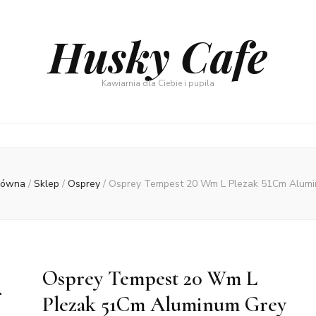
Husky Cafe
Kawiarnia dla Ciebie i pupila
łówna
/
Sklep
/
Osprey
/
Osprey Tempest 20 Wm L Plezak 51Cm Alum
Osprey Tempest 20 Wm L
Plezak 51Cm Aluminum Grey