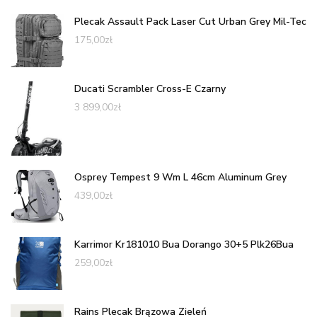
Plecak Assault Pack Laser Cut Urban Grey Mil-Tec
175,00
zł
Ducati Scrambler Cross-E Czarny
3 899,00
zł
Osprey Tempest 9 Wm L 46cm Aluminum Grey
439,00
zł
Karrimor Kr181010 Bua Dorango 30+5 Plk26Bua
259,00
zł
Rains Plecak Brązowa Zieleń