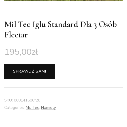
Mil Tec Iglu Standard Dla 3 Osób
Flectar
195,00
zł
SPRAWDŹ SAM!
SKU:
889141686f28
Categories:
Mil-Tec
,
Namioty