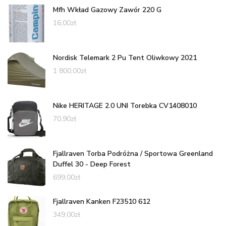
Mfh Wkład Gazowy Zawór 220 G
16,00
zł
Nordisk Telemark 2 Pu Tent Oliwkowy 2021
1 800,00
zł
Nike HERITAGE 2.0 UNI Torebka CV1408010
70,90
zł
Fjallraven Torba Podróżna / Sportowa Greenland
Duffel 30 - Deep Forest
699,00
zł
Fjallraven Kanken F23510 612
349,00
zł