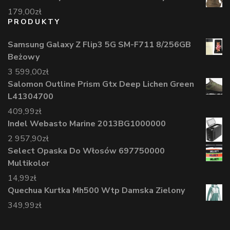
179,00
zł
PRODUKTY
Samsung Galaxy Z Flip3 5G SM-F711 8/256GB
Beżowy
3 599,00
zł
Salomon Outline Prism Gtx Deep Lichen Green
L41304700
409,99
zł
Indel Webasto Marine 2013BG1000000
2 957,90
zł
Select Opaska Do Włosów 697750000
Multikolor
14,99
zł
Quechua Kurtka Mh500 Wtp Damska Zielony
349,99
zł