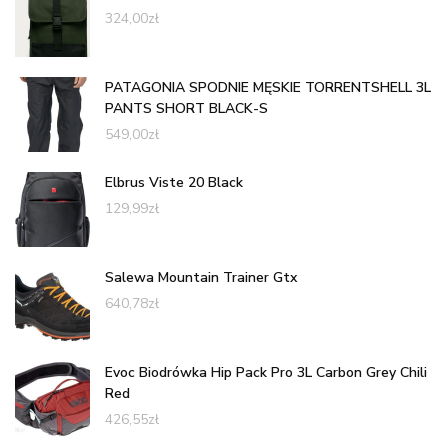
324,00
zł
PATAGONIA SPODNIE MĘSKIE TORRENTSHELL 3L
PANTS SHORT BLACK-S
549,00
zł
Elbrus Viste 20 Black
129,99
zł
Salewa Mountain Trainer Gtx
640,78
zł
Evoc Biodrówka Hip Pack Pro 3L Carbon Grey Chili
Red
426,55
zł