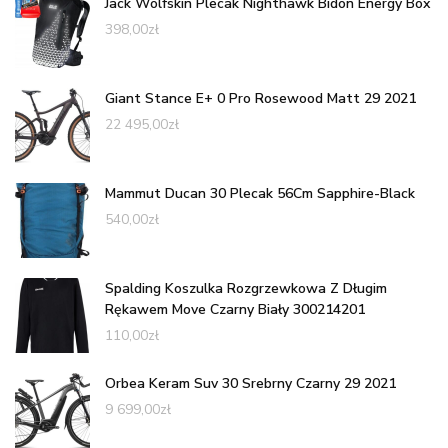
Jack Wolfskin Plecak Nighthawk Bidon Energy Box
398,00
zł
Giant Stance E+ 0 Pro Rosewood Matt 29 2021
22 495,00
zł
Mammut Ducan 30 Plecak 56Cm Sapphire-Black
540,00
zł
Spalding Koszulka Rozgrzewkowa Z Długim
Rękawem Move Czarny Biały 300214201
110,00
zł
Orbea Keram Suv 30 Srebrny Czarny 29 2021
9 699,00
zł