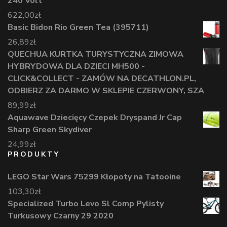
240 Volt
622,00
zł
Basic Bidon Rio Green Tea (395711)
26,89
zł
QUECHUA KURTKA TURYSTYCZNA ZIMOWA
HYBRYDOWA DLA DZIECI MH500 -
CLICK&COLLECT - ZAMÓW NA DECATHLON.PL,
ODBIERZ ZA DARMO W SKLEPIE CZERWONY, SZA
89,99
zł
Aquawave Dziecięcy Czepek Dryspand Jr Cap
Sharp Green Skydiver
24,99
zł
PRODUKTY
LEGO Star Wars 75299 Kłopoty na Tatooine
103,30
zł
Specialized Turbo Levo Sl Comp Pylisty
Turkusowy Czarny 29 2020