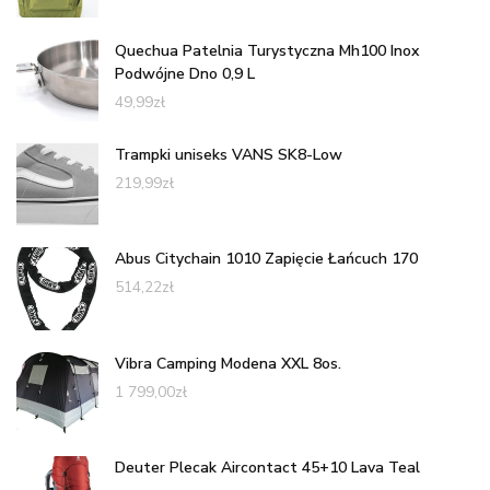
Quechua Patelnia Turystyczna Mh100 Inox
Podwójne Dno 0,9 L
49,99
zł
Trampki uniseks VANS SK8-Low
219,99
zł
Abus Citychain 1010 Zapięcie Łańcuch 170
514,22
zł
Vibra Camping Modena XXL 8os.
1 799,00
zł
Deuter Plecak Aircontact 45+10 Lava Teal