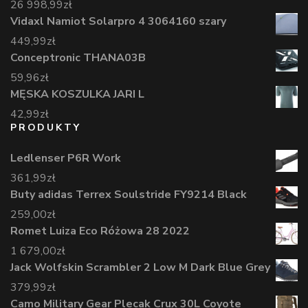
26 998,99
zł
Vidaxl Namiot Solarpro 4 3064160 szary
449,99
zł
Conceptronic THANA03B
59,96
zł
MĘSKA KOSZULKA JARI L
42,99
zł
PRODUKTY
Ledlenser P6R Work
361,99
zł
Buty adidas Terrex Soulstride FY9214 Black
259,00
zł
Romet Luiza Eco Różowa 28 2022
1 679,00
zł
Jack Wolfskin Scrambler 2 Low M Dark Blue Grey
379,99
zł
Camo Military Gear Plecak Crux 30L Coyote