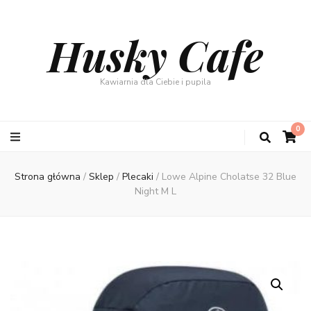
Husky Cafe
Kawiarnia dla Ciebie i pupila
0
Strona główna
/
Sklep
/
Plecaki
/
Lowe Alpine Cholatse 32 Blue
Night M L