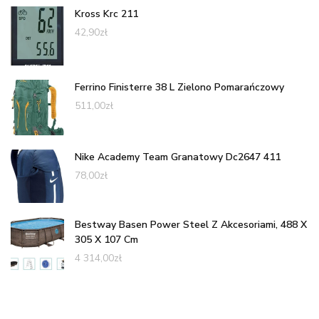
Kross Krc 211
42,90
zł
Ferrino Finisterre 38 L Zielono Pomarańczowy
511,00
zł
Nike Academy Team Granatowy Dc2647 411
78,00
zł
Bestway Basen Power Steel Z Akcesoriami, 488 X
305 X 107 Cm
4 314,00
zł