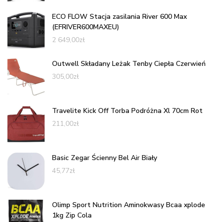
ECO FLOW Stacja zasilania River 600 Max
(EFRIVER600MAXEU)
2 649,00
zł
Outwell Składany Leżak Tenby Ciepła Czerwień
305,00
zł
Travelite Kick Off Torba Podróżna Xl 70cm Rot
211,00
zł
Basic Zegar Ścienny Bel Air Biały
45,77
zł
Olimp Sport Nutrition Aminokwasy Bcaa xplode
1kg Zip Cola