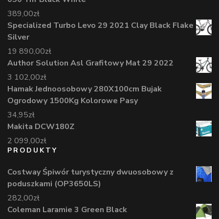
389,00
zł
Specialized Turbo Levo 29 2021 Clay Black Flake
Silver
19 890,00
zł
Author Solution Asl Grafitowy Mat 29 2022
3 102,00
zł
Hamak Jednoosobowy 280X100cm Bujak
Ogrodowy 1500Kg Kolorowe Pasy
34,95
zł
Makita DCW180Z
2 099,00
zł
PRODUKTY
Costway Śpiwór turystyczny dwuosobowy z
poduszkami (OP3650LS)
282,00
zł
Coleman Laramie 3 Green Black