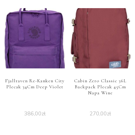
Fjallraven Re-Kanken City
Cabin Zero Classic 36L
Plecak 34Cm Deep Violet
Backpack Plecak 45Cm
Napa Wine
386,00
zł
270,00
zł