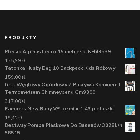
PRODUKTY
Plecak Alpinus Lecco 15 niebieski NH43539
135,99
zł
Tatonka Husky Bag 10 Backpack Kids Różowy
159,00
zł
Grill Węglowy Ogrodowy Z Pokrywą Kominem I
Termometrem Chimneybend Gm9000
317,00
zł
Pampers New Baby VP rozmiar 1 43 pieluszki
19,42
zł
Bestway Pompa Piaskowa Do Basenów 3028L/h
58515