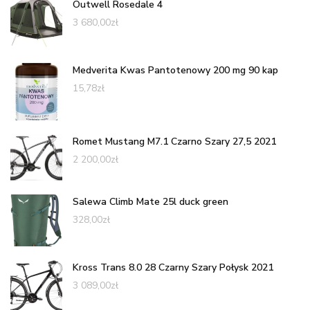
Outwell Rosedale 4
3 680,00
zł
Medverita Kwas Pantotenowy 200 mg 90 kap
15,78
zł
Romet Mustang M7.1 Czarno Szary 27,5 2021
2 200,00
zł
Salewa Climb Mate 25l duck green
328,00
zł
Kross Trans 8.0 28 Czarny Szary Połysk 2021
3 089,00
zł