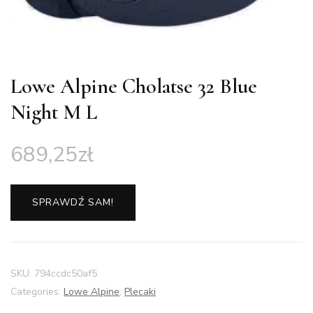
Lowe Alpine Cholatse 32 Blue
Night M L
689,25
zł
SPRAWDŹ SAM!
SKU:
794ccdc50af5
Categories:
Lowe Alpine
,
Plecaki