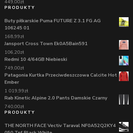
449,00
zł
PRODUKTY
Buty piłkarskie Puma FUTURE Z 3.1 FG AG
106245 01
168,99
zł
Jansport Cross Town Ek0A5Bain591
106,20
zł
Redmi 10 4/64GB Niebieski
749,00
zł
Patagonia Kurtka Przeciwdeszczowa Calcite Hot
Ember
1 019,99
zł
Rab Kinetic Alpine 2.0 Pants Damskie Czarny
740,00
zł
PRODUKTY
THE NORTH FACE Vectiv Taraval NF0A52Q2KY4
050 Tnf Black White