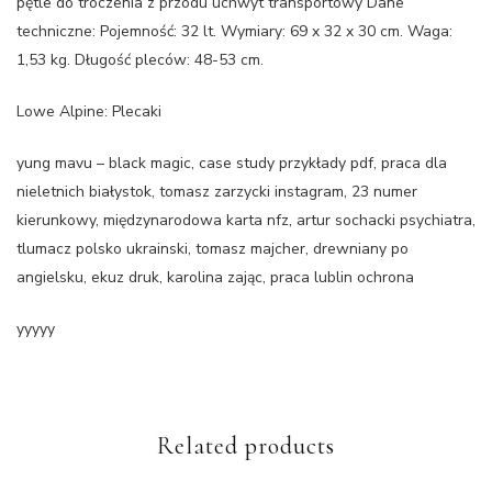
pętle do troczenia z przodu uchwyt transportowy Dane
techniczne: Pojemność: 32 lt. Wymiary: 69 x 32 x 30 cm. Waga:
1,53 kg. Długość pleców: 48-53 cm.
Lowe Alpine: Plecaki
yung mavu – black magic, case study przykłady pdf, praca dla
nieletnich białystok, tomasz zarzycki instagram, 23 numer
kierunkowy, międzynarodowa karta nfz, artur sochacki psychiatra,
tlumacz polsko ukrainski, tomasz majcher, drewniany po
angielsku, ekuz druk, karolina zając, praca lublin ochrona
yyyyy
Related products