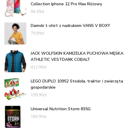
Collection Iphone 12 Pro Max Różowy
84,99
zł
Damski t-shirt z nadrukiem VANS V BOXY
79,99
zł
JACK WOLFSKIN KAMIZELKA PUCHOWA MĘSKA
ATHLETIC VESTDARK COBALT
412,99
zł
LEGO DUPLO 10952 Stodoła, traktor i zwierzęta
gospodarskie
199,90
zł
Universal Nutrition Storm 835G
184,90
zł