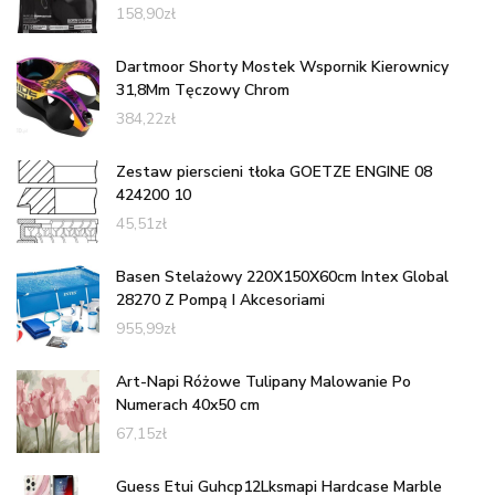
158,90
zł
Dartmoor Shorty Mostek Wspornik Kierownicy
31,8Mm Tęczowy Chrom
384,22
zł
Zestaw pierscieni tłoka GOETZE ENGINE 08
424200 10
45,51
zł
Basen Stelażowy 220X150X60cm Intex Global
28270 Z Pompą I Akcesoriami
955,99
zł
Art-Napi Różowe Tulipany Malowanie Po
Numerach 40x50 cm
67,15
zł
Guess Etui Guhcp12Lksmapi Hardcase Marble