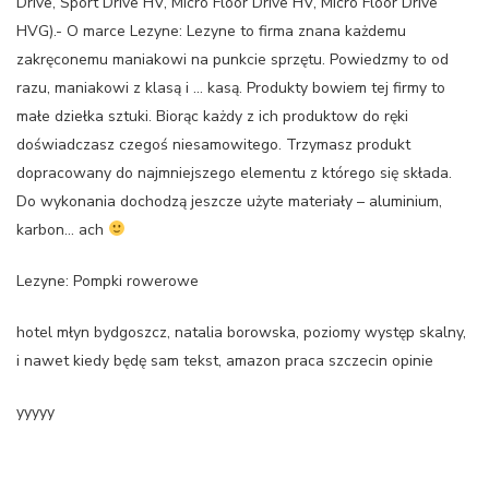
Drive, Sport Drive HV, Micro Floor Drive HV, Micro Floor Drive
HVG).- O marce Lezyne: Lezyne to firma znana każdemu
zakręconemu maniakowi na punkcie sprzętu. Powiedzmy to od
razu, maniakowi z klasą i … kasą. Produkty bowiem tej firmy to
małe dziełka sztuki. Biorąc każdy z ich produktow do ręki
doświadczasz czegoś niesamowitego. Trzymasz produkt
dopracowany do najmniejszego elementu z którego się składa.
Do wykonania dochodzą jeszcze użyte materiały – aluminium,
karbon… ach
Lezyne: Pompki rowerowe
hotel młyn bydgoszcz, natalia borowska, poziomy występ skalny,
i nawet kiedy będę sam tekst, amazon praca szczecin opinie
yyyyy