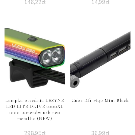
146,22
zł
14,99
zł
Lampka przednia LEZYNE
Cube Rfr Hqp Mini Black
LED LITE DRIVE 1000XL
1000 lumenów usb neo
metallic (NEW)
298,95
zł
36,99
zł