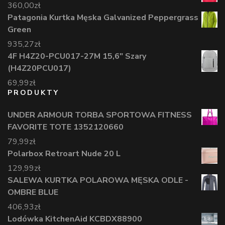
360,00
zł
Patagonia Kurtka Męska Galvanized Peppergrass
Green
935,27
zł
4F H4Z20-PCU017-27M 15,6" Szary
(H4Z20PCU017)
69,99
zł
PRODUKTY
UNDER ARMOUR TORBA SPORTOWA FITNESS
FAVORITE TOTE 1352120660
79,99
zł
Polarbox Retroart Nude 20 L
129,99
zł
SALEWA KURTKA POLAROWA MĘSKA ODLE -
OMBRE BLUE
406,93
zł
Lodówka KitchenAid KCBDX88900