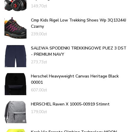
149,70
zł
Cmp Kids Rigel Low Trekking Shoes Wp 3Q13244J
Czarny
239,00
zł
SALEWA SPODENKI TREKKINGOWE PUEZ 3 DST
- PREMIUM NAVY
273,73
zł
Herschel Heavyweight Canvas Heritage Black
00001
607,00
zł
HERSCHEL Raven X 10005-00919 Stlmnt
179,00
zł