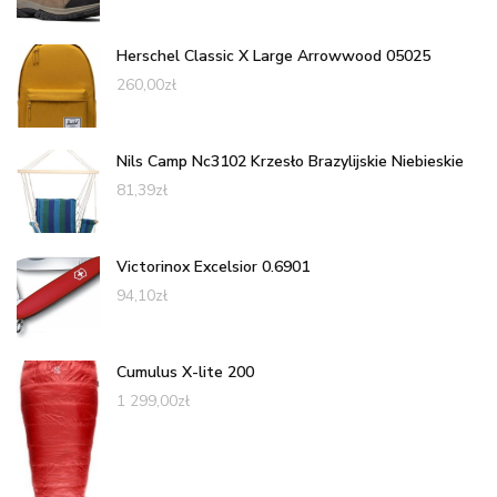
Herschel Classic X Large Arrowwood 05025
260,00
zł
Nils Camp Nc3102 Krzesło Brazylijskie Niebieskie
81,39
zł
Victorinox Excelsior 0.6901
94,10
zł
Cumulus X-lite 200
1 299,00
zł