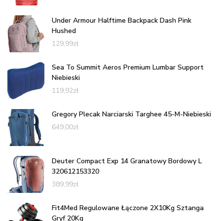
Under Armour Halftime Backpack Dash Pink
Hushed
129,99
zł
Sea To Summit Aeros Premium Lumbar Support
Niebieski
119,92
zł
Gregory Plecak Narciarski Targhee 45-M-Niebieski
649,00
zł
Deuter Compact Exp 14 Granatowy Bordowy L
320612153320
389,99
zł
Fit4Med Regulowane Łączone 2X10Kg Sztanga
Gryf 20Kg