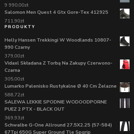
9 990,00
zł
Salomon Men Quest 4 Gtx Gore-Tex 412925
711,90
zł
PRODUKTY
Helly Hansen Trekkingi W Woodlands 10807-
990 Czarny
379,00
zł
Vidaxl Składana Z Torbą Na Zakupy Czerwono-
Czarna
305,00
zł
Lumarko Palenisko Rustykalne Ø 40 Cm Żelazne
588,72
zł
SALEWA LEKKIE SPODNIE WODOODPORNE
PUEZ 2 PTX - BLACK OUT
369,93
zł
Schwalbe G-One Allround 27.5X2.25 (57-584)
67Tpi 650G Super Ground Tle Spgrip