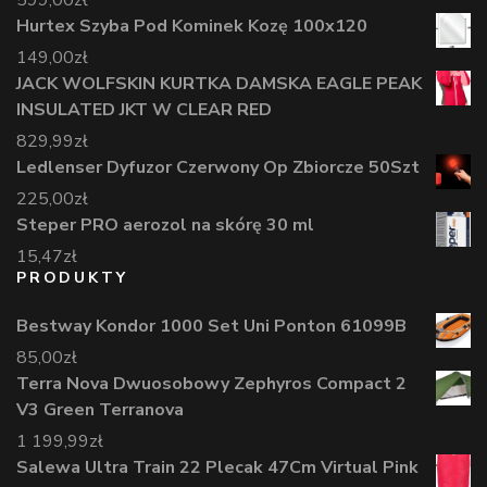
Hurtex Szyba Pod Kominek Kozę 100x120
149,00
zł
JACK WOLFSKIN KURTKA DAMSKA EAGLE PEAK
INSULATED JKT W CLEAR RED
829,99
zł
Ledlenser Dyfuzor Czerwony Op Zbiorcze 50Szt
225,00
zł
Steper PRO aerozol na skórę 30 ml
15,47
zł
PRODUKTY
Bestway Kondor 1000 Set Uni Ponton 61099B
85,00
zł
Terra Nova Dwuosobowy Zephyros Compact 2
V3 Green Terranova
1 199,99
zł
Salewa Ultra Train 22 Plecak 47Cm Virtual Pink