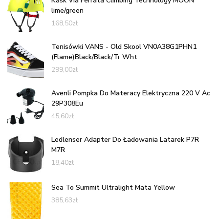
Kask Via Ferrata Climbing Technology MOON
lime/green
168,50
zł
Tenisówki VANS - Old Skool VN0A38G1PHN1
(Flame)Black/Black/Tr Wht
299,00
zł
Avenli Pompka Do Materacy Elektryczna 220 V Ac
29P308Eu
45,60
zł
Ledlenser Adapter Do Ładowania Latarek P7R
M7R
18,40
zł
Sea To Summit Ultralight Mata Yellow
385,63
zł