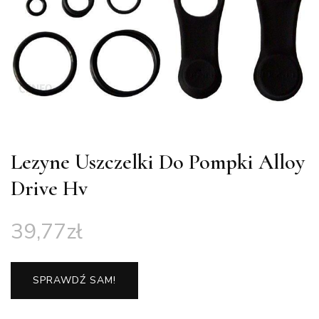
Lezyne Uszczelki Do Pompki Alloy
Drive Hv
39,77
zł
SPRAWDŹ SAM!