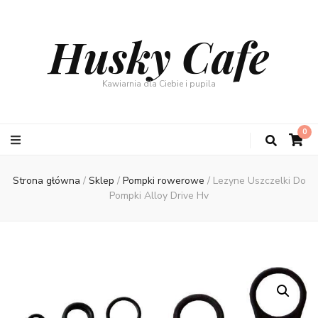
Husky Cafe
Kawiarnia dla Ciebie i pupila
0
Strona główna
/
Sklep
/
Pompki rowerowe
/
Lezyne Uszczelki Do
Pompki Alloy Drive Hv