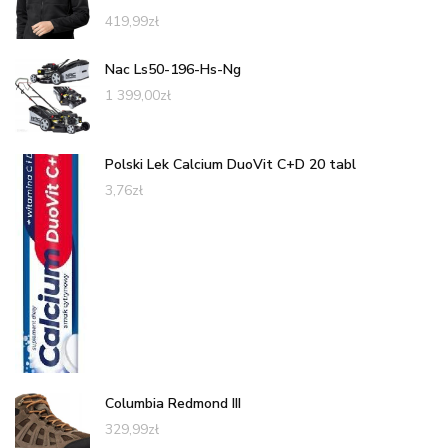
419,99
zł
Nac Ls50-196-Hs-Ng
1 399,00
zł
Polski Lek Calcium DuoVit C+D 20 tabl
3,76
zł
Columbia Redmond III
329,99
zł