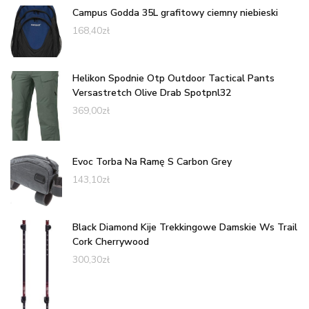
Campus Godda 35L grafitowy ciemny niebieski
168,40
zł
Helikon Spodnie Otp Outdoor Tactical Pants
Versastretch Olive Drab Spotpnl32
369,00
zł
Evoc Torba Na Ramę S Carbon Grey
143,10
zł
Black Diamond Kije Trekkingowe Damskie Ws Trail
Cork Cherrywood
300,30
zł