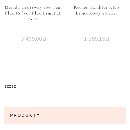
Merida Crossway 100 Teal
Romet Rambler R6.0
Blue (Silver Blue Lime) 28
Limonkowy 26 2021
2021
3 499,00
zł
1 359,15
zł
zzzzz
PRODUKTY