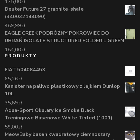
175,00
zł
Deuter Futura 27 graphite-shale
(340032144090)
489,99
zł
EAGLE CREEK PODRÓŻNY POKROWIEC DO
UBRAŃ ISOLATE STRUCTURED FOLDER L GREEN
184,00
zł
PRODUKTY
FIAT 504084453
65,26
zł
Kanister na paliwo plastikowy z lejkiem Dunlop
10L
35,89
zł
Aqua-Sport Okulary Ice Smoke Black
Treningowe Basenowe White Tinted (1001)
59,00
zł
MeowBaby basen kwadratowy ciemnoszary