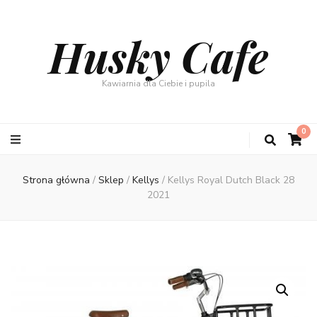
Husky Cafe
Kawiarnia dla Ciebie i pupila
0
Strona główna
/
Sklep
/
Kellys
/
Kellys Royal Dutch Black 28
2021