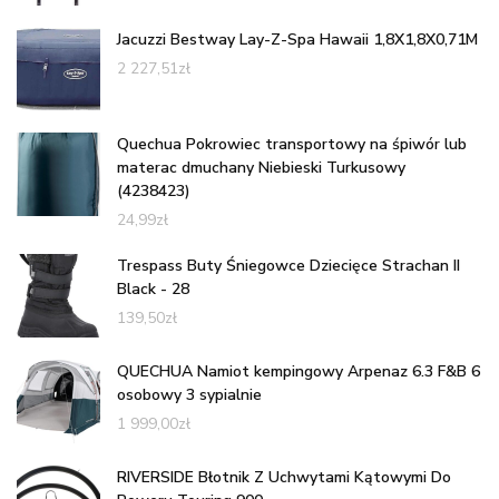
Jacuzzi Bestway Lay-Z-Spa Hawaii 1,8X1,8X0,71M
2 227,51
zł
Quechua Pokrowiec transportowy na śpiwór lub
materac dmuchany Niebieski Turkusowy
(4238423)
24,99
zł
Trespass Buty Śniegowce Dziecięce Strachan II
Black - 28
139,50
zł
QUECHUA Namiot kempingowy Arpenaz 6.3 F&B 6
osobowy 3 sypialnie
1 999,00
zł
RIVERSIDE Błotnik Z Uchwytami Kątowymi Do