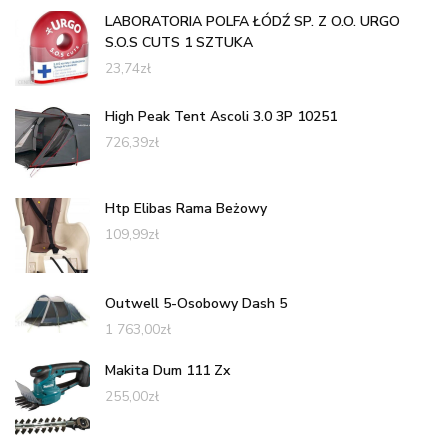
LABORATORIA POLFA ŁÓDŹ SP. Z O.O. URGO
S.O.S CUTS 1 SZTUKA
23,74
zł
High Peak Tent Ascoli 3.0 3P 10251
726,39
zł
Htp Elibas Rama Beżowy
109,99
zł
Outwell 5-Osobowy Dash 5
1 763,00
zł
Makita Dum 111 Zx
255,00
zł