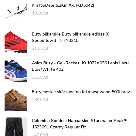
Kraft&Dele 5,2Km Xxl (KD5042)
499,00
zł
Buty piłkarskie Buty piłkarskie adidas X
Speedflow.3 TF FY3310
213,50
zł
Asics Buty - Gel-Rocket 10 1072A056 Lapis Lazuli
Blue/White 402
169,99
zł
Buty męskie skórzane na lato wsuwane 500J brąz
189,00
zł
Columbia Spodnie Narciarskie Starchaser Peak™
1523691 Czarny Regular Fit
149,00
zł