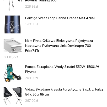
Roweru Touring 900
229,99
zł
Contigo West Loop Panna Granat Mat 470Ml
149,99
zł
Mbm Płyta Grillowa Elektryczna Pojedyncza
Nastawna Ryflowana Linia Dominapro 700
Ftbe74Tr
8 116,77
zł
Pompa Zatapialna Wody Studni 550W 1500L/H
Pływak
209,00
zł
Vidaxl Składane krzesła turystyczne 2 szt. z torbą
54 x 50 x 65 cm
267,00
zł