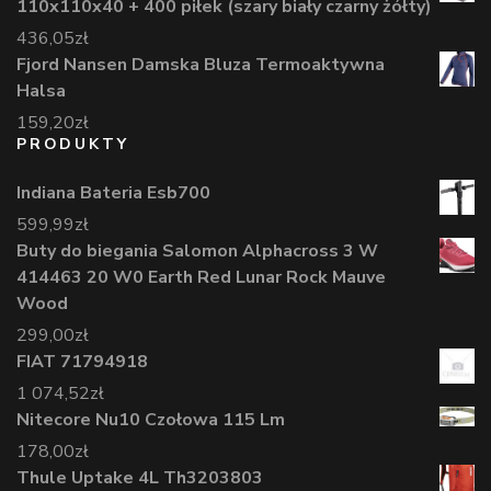
110x110x40 + 400 piłek (szary biały czarny żółty)
436,05
zł
Fjord Nansen Damska Bluza Termoaktywna
Halsa
159,20
zł
PRODUKTY
Indiana Bateria Esb700
599,99
zł
Buty do biegania Salomon Alphacross 3 W
414463 20 W0 Earth Red Lunar Rock Mauve
Wood
299,00
zł
FIAT 71794918
1 074,52
zł
Nitecore Nu10 Czołowa 115 Lm
178,00
zł
Thule Uptake 4L Th3203803