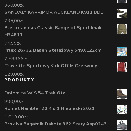
360,00
zł
SANDALY KARRIMOR AUCKLAND K911 BDL
239,00
zł
Plecak adidas Classic Badge of Sport khaki
H34811
74,99
zł
Intex 26732 Basen Stelażowy 549X122cm
2 588,99
zł
Travelite Sportowy Kick Off M Czerwony
129,00
zł
PRODUKTY
Dolomite W'S 54 Trek Gtx
980,00
zł
Romet Rambler 20 Kid 1 Niebieski 2021
1 019,00
zł
Prox Na Bagażnik Dakota 362 Szary Asp0243