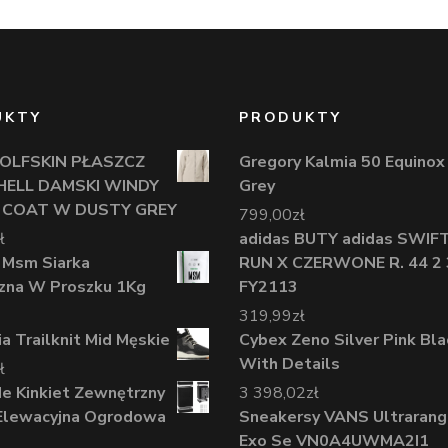
UKTY
PRODUKTY
OLFSKIN PŁASZCZ
Gregory Kalmia 50 Equinox
ELL DAMSKI WINDY
Grey
 COAT W DUSTY GREY
799,00
zł
ł
adidas BUTY adidas SWIF
 Msm Siarka
RUN X CZERWONE R. 44 2 
zna W Proszku 1Kg
FY2113
319,99
zł
a Trailknit Mid Męskie
Cybex Zeno Silver Pink Bla
With Details
ł
de Kinkiet Zewnętrzny
3 398,02
zł
Elewacyjna Ogrodowa
Sneakersy VANS Ultraran
Exo Se VN0A4UWMA2I1