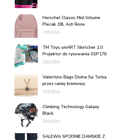
Herschel Classic Mid-Volume
Plecak 18L Ash Rose
199,00
zł
TM Toys smART Sketcher 2.0
Projektor do rysowania SSP176
299,00
zł
Valentino Bags Divina Sa Torba
przez ramię kremowy
249,00
zł
Climbing Technology Galaxy
Black
249,00
zł
SALEWA SPODNIE DAMSKIE Z