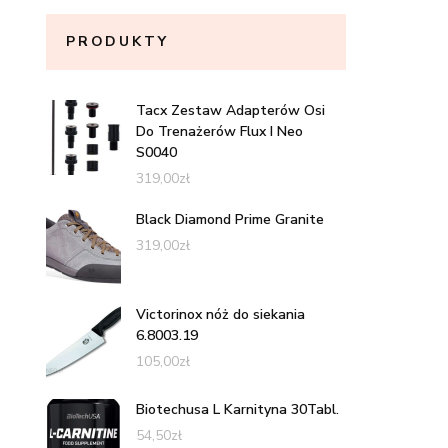
PRODUKTY
Tacx Zestaw Adapterów Osi
Do Trenażerów Flux I Neo
S0040
319,00
zł
Black Diamond Prime Granite
319,00
zł
Victorinox nóż do siekania
6.8003.19
105,00
zł
Biotechusa L Karnityna 30Tabl.
54,50
zł