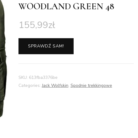
WOODLAND GREEN 48
155,99
zł
SPRAWDŹ SAM!
SKU:
613fba3376be
Categories:
Jack Wolfskin
,
Spodnie trekkingowe