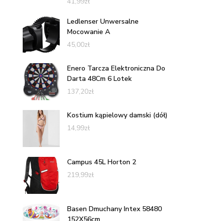
41,99
zł
Ledlenser Unwersalne
Mocowanie A
45,00
zł
Enero Tarcza Elektroniczna Do
Darta 48Cm 6 Lotek
137,20
zł
Kostium kąpielowy damski (dół)
14,99
zł
Campus 45L Horton 2
219,99
zł
Basen Dmuchany Intex 58480
152X56cm