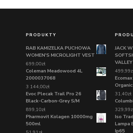
PRODUKTY
PROD
RAB KAMIZELKA PUCHOWA
JACK W
WOMEN'S MICROLIGHT VEST
SOFTSH
VALLEY
699,00
zł
Coleman Meadowood 4L
499,99
z
2000037068
Ecomax
Organic
3 144,00
zł
Evoc Plecak Trail Pro 26
31,40
zł
Black-Carbon-Grey S/M
Columbi
899,10
zł
329,99
z
Pharmovit Kolagen 10000mg
Iso Tra
500ml
Lampa 
Ip65
51,91
zł