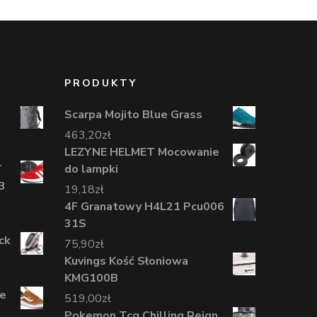
PRODUKTY
Scarpa Mojito Blue Grass
463,20
zł
LEZYNE HELMET Mocowanie
T
do lampki
3
19,18
zł
4F Granatowy H4L21 Pcu006
31S
ck
75,90
zł
Kuvings Kość Słoniowa
KMG100B
ge
519,00
zł
Pokemon Tcg Chilling Reign