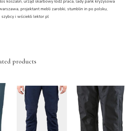
łos koszalin, urząd skarbowy łódź praca, lady pank kryzysowa
warszawa, projektant mebli zarobki, stumblin in po polsku,
szybcy i wściekli lektor pl
ated products