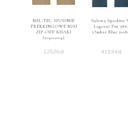
MIL-TEC SPODNIE
Salewa Spodnie
TREKKINGOWE BDU
Lagorai Pnt 386
ZIP-OFF KHAKI
Ombre Blue 608
(11510004)
125,00
zł
419,94
zł