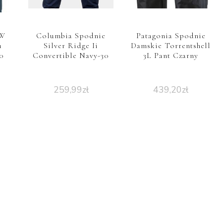
 W
Columbia Spodnie
Patagonia Spodnie
1
Silver Ridge Ii
Damskie Torrentshell
0
Convertible Navy-30
3L Pant Czarny
259,99
zł
439,20
zł