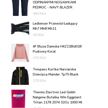
ODPINANYMI NOGAWKAMI
PEDROC - NAVY BLAZER
480,93
zł
Ledlenser Przewód Ładujący
Mh7 Mh8 Mh11
59,00
zł
4F Bluza Damska H4Z21Bld018
Pudrowy Koral
134,92
zł
Trespass Kurtka Narciarska
Dziecięca Mander Tp75 Black
279,50
zł
Thermo Electron Led Gmbh
Nalgene Butelka Wm Eggplant
Tritan 2178 2074 32Oz 1000 Ml