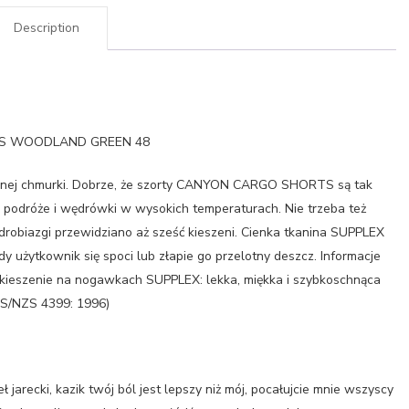
Description
TS WOODLAND GREEN 48
i jednej chmurki. Dobrze, że szorty CANYON CARGO SHORTS są tak
na podróże i wędrówki w wysokich temperaturach. Nie trzeba też
drobiazgi przewidziano aż sześć kieszeni. Cienka tkanina SUPPLEX
y użytkownik się spoci lub złapie go przelotny deszcz. Informacje
 2 kieszenie na nogawkach SUPPLEX: lekka, miękka i szybkoschnąca
AS/NZS 4399: 1996)
jarecki, kazik twój ból jest lepszy niż mój, pocałujcie mnie wszyscy