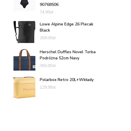
90768506
74,99
zł
Lowe Alpine Edge 26 Plecak
Black
269,00
zł
Herschel Duffles Novel Torba
Podróżna 52cm Navy
365,00
zł
Polarbox Retro 20L+Wkłady
129,99
zł