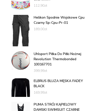
112,90
zł
Helikon Spodnie Wojskowe Cpu
Czarny Sp-Cpu-Pr-01
189,00
zł
Uhlsport Piłka Do Piłki Nożnej
Revolution Thermobonded
100167701
399,99
zł
ELBRUS BLUZA MĘSKA FADEY
BLACK
169,99
zł
PUMA STRÓJ KĄPIELOWY
DAMSKI SWIMSUIT CZARNE