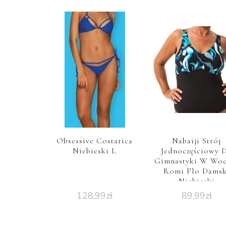
Obsessive Costarica
Nabaiji Strój
Niebieski L
Jednoczęściowy 
Gimnastyki W Wod
Romi Flo Damsk
Niebieski
128,99
zł
89,99
zł