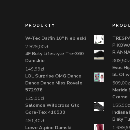
PRODUKTY
PROD
W-Tec Dalfin 10" Niebieski
TRESP
PIKOW
2 929,00
zł
RIANNA
4F Buty Lifestyle Tre-360
Damskie
309,50
z
Evoc Hi
149,99
zł
5L Oli
LOL Surprise OMG Dance
Dance Dance Miss Royale
509,00
z
572978
Merida 
Czarne
129,90
zł
Salomon Wildcross Gtx
155,90
z
Gore-Tex 410530
Indian
Biały T
491,40
zł
Lowe Alpine Damski
1 699,9