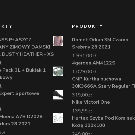
UKTY
PRODUKTY
ASS PŁASZCZ
Romet Orkan 3M Czarno
ANY ZIMOWY DAMSKI
Srebrny 28 2021
 DUSTY HEATHER - XS
1 951,00
zł
ł
4garden AM4122S
p Pack 3L + Bukłak 1
1 029,00
zł
wkowy
CMP Kurtka puchowa
ł
30K3666A Szary Regular F
Expert Sportowe
319,00
zł
Nike Victori One
ł
139,99
zł
a Moena A7B D2028
Hurtex Szyba Pod Kominek
urkus 28 2021
Kozę 100x100
9
zł
249,00
zł