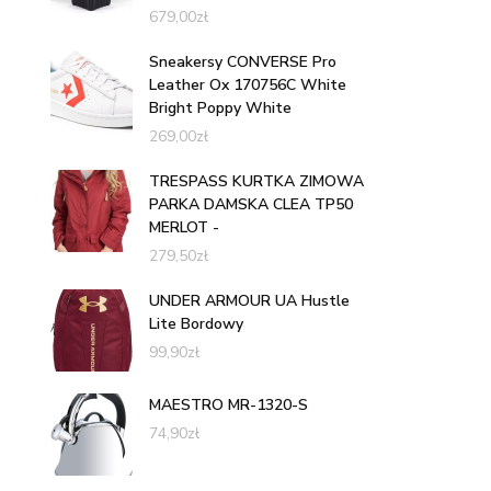
679,00
zł
Sneakersy CONVERSE Pro
Leather Ox 170756C White
Bright Poppy White
269,00
zł
TRESPASS KURTKA ZIMOWA
PARKA DAMSKA CLEA TP50
MERLOT -
279,50
zł
UNDER ARMOUR UA Hustle
Lite Bordowy
99,90
zł
MAESTRO MR-1320-S
74,90
zł