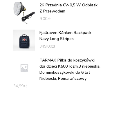
2K Przednia 6V-0,5 W Odblask
Z Przewodem
9,00
zł
Fjällräven Kånken Backpack
Navy Long Stripes
349,00
zł
TARMAK Piłka do koszykówki
dla dzieci K500 rozm.3 niebieska.
Do minikoszykówki do 6 lat
Niebieski, Pomarańczowy
34,99
zł