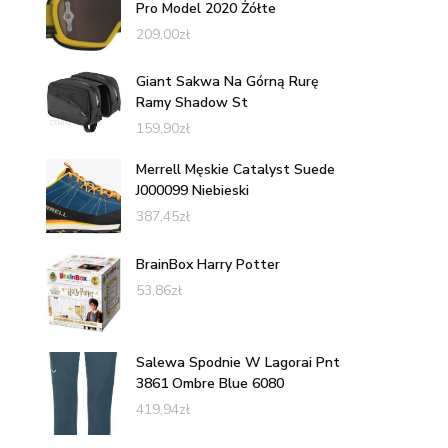
Pro Model 2020 Żółte
209,00
zł
Giant Sakwa Na Górną Rurę
Ramy Shadow St
159,90
zł
Merrell Męskie Catalyst Suede
J000099 Niebieski
387,45
zł
BrainBox Harry Potter
53,86
zł
Salewa Spodnie W Lagorai Pnt
3861 Ombre Blue 6080
419,94
zł