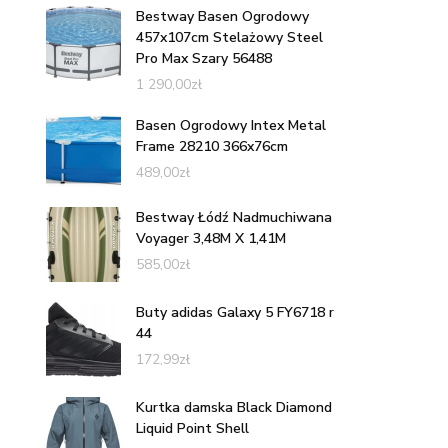
Bestway Basen Ogrodowy
457x107cm Stelażowy Steel
Pro Max Szary 56488
1 290,00
zł
Basen Ogrodowy Intex Metal
Frame 28210 366x76cm
489,00
zł
Bestway Łódź Nadmuchiwana
Voyager 3,48M X 1,41M
585,00
zł
Buty adidas Galaxy 5 FY6718 r
44
172,99
zł
Kurtka damska Black Diamond
Liquid Point Shell