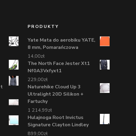
PRODUKTY
Yate Mata do aerobiku YATE,
8 mm, Pomarańczowa
14,00
zł
The North Face Jester Xt1
Nf0A3Vxfyxt1
229,00
zł
it
Naturehike Cloud Up 3
Ultralight 20D Silikon +
Fartuchy
1 214,99
zł
Hulajnoga Root Invictus
Signature Clayton Lindley
899,00
zł