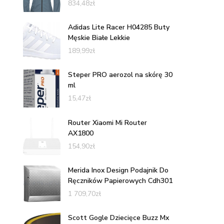
834,48
zł
Adidas Lite Racer H04285 Buty
Męskie Białe Lekkie
189,99
zł
Steper PRO aerozol na skórę 30
ml
15,47
zł
Router Xiaomi Mi Router
AX1800
154,90
zł
Merida Inox Design Podajnik Do
Ręczników Papierowych Cdh301
1 709,70
zł
Scott Gogle Dziecięce Buzz Mx