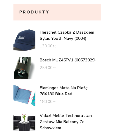
PRODUKTY
Herschel Czapka Z Daszkiem
Sylas Youth Navy (0004)
130,00
zł
Bosch MUZ45FV1 (00573029)
259,00
zł
Flamingos Mata Na Plażę
78X180 Blue Red
180,00
zł
Vidaxl Meble Technorattan
Zestaw Mia Balcony Ze
Schowkiem