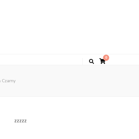
0
n Czarny
zzzzz