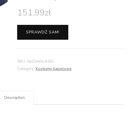
151,99
zł
SPRAWDŹ SAM!
SKU:
0a22ed1c4262
Category:
Kostiumy kąpielowe
Description