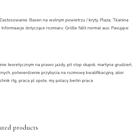
; Zastosowanie: Basen na wolnym powietrzu / kryty, Plaża; Tkanina
 Informaacje dotyczące rozmiaru: Größe fällt normal aus; Pasujące:
ie teoretycznym na prawo jazdy, pit stop słupsk, martyna grudzień,
znych, potwierdzenie przybycia na rozmowę kwalifikacyjną, alior
chnik rtg, praca pl opole, my polacy berlin praca
ated products