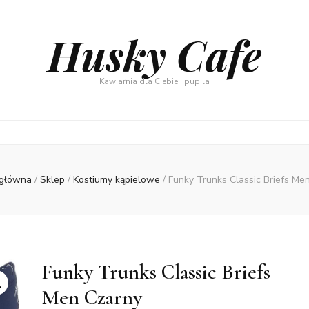
Husky Cafe
Kawiarnia dla Ciebie i pupila
 główna
/
Sklep
/
Kostiumy kąpielowe
/
Funky Trunks Classic Briefs Me
Funky Trunks Classic Briefs
Men Czarny