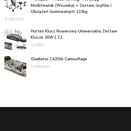
Modlitewnik (Wsuwka) + Zestaw Gryfów I
Obciążeń Gumowanych 113kg
3 783,00
zł
Hurtex Klucz Rowerowy Uniwersalny Zestaw
Klucze 16W1 Z1
11,99
zł
Gladiator C420Al Camouflage
5 680,00
zł