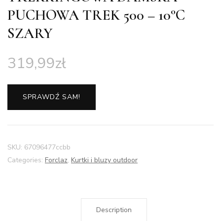
PUCHOWA TREK 500 – 10°C
SZARY
319,99
zł
SPRAWDŹ SAM!
SKU:
67096477ccbb
Categories:
Forclaz
,
Kurtki i bluzy outdoor
Description