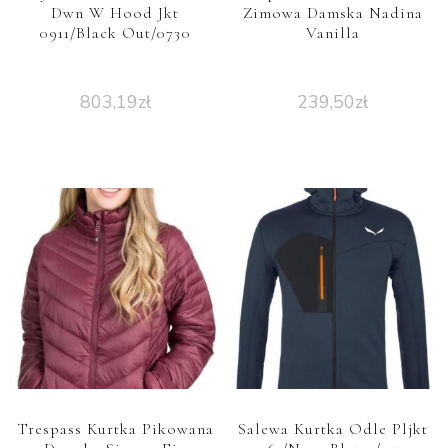
Dwn W Hood Jkt
Zimowa Damska Nadina
0911/Black Out/0730
Vanilla
803,19
zł
239,50
zł
Trespass Kurtka Pikowana
Salewa Kurtka Odle Pljkt