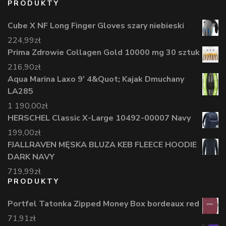
PRODUKTY
Cube X NF Long Finger Gloves szary niebieski
224,99
zł
Prima Zdrowie Collagen Gold 10000 mg 30 sztuk
216,90
zł
Aqua Marina Laxo 9' 4&Quot; Kajak Dmuchany
LA285
1 190,00
zł
HERSCHEL Classic X-Large 10492-00007 Navy
199,00
zł
FJALLRAVEN MĘSKA BLUZA KEB FLEECE HOODIE
DARK NAVY
719,99
zł
PRODUKTY
Portfel Tatonka Zipped Money Box bordeaux red
71,91
zł