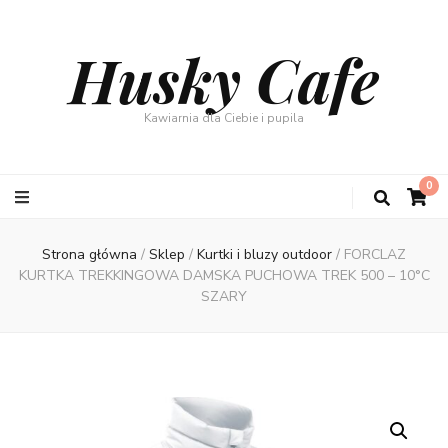
Husky Cafe
Kawiarnia dla Ciebie i pupila
0
Strona główna
/
Sklep
/
Kurtki i bluzy outdoor
/
FORCLAZ
KURTKA TREKKINGOWA DAMSKA PUCHOWA TREK 500 – 10°C
SZARY