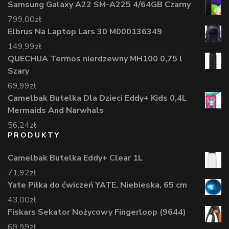
Samsung Galaxy A22 SM-A225 4/64GB Czarny
799,00
zł
Elbrus Na Laptop Lars 30 M000136349
149,99
zł
QUECHUA Termos nierdzewny MH100 0,75 l
Szary
69,99
zł
Camelbak Butelka Dla Dzieci Eddy+ Kids 0,4L
Mermaids And Narwhals
56,24
zł
PRODUKTY
Camelbak Butelka Eddy+ Clear 1L
71,92
zł
Yate Piłka do ćwiczeń YATE, Niebieska, 65 cm
43,00
zł
Fiskars Sekator Nożycowy Fingerloop (9644)
69,99
zł