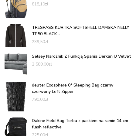
818,10
zł
TRESPASS KURTKA SOFTSHELL DAMSKA NELLY
TP50 BLACK -
239,50
zł
Selsey Narożnik Z Funkcją Spania Derkan U Velvet
2 589,00
zł
deuter Exosphere 0° Sleeping Bag czarny
czerwony Left Zipper
790,00
zł
Dakine Field Bag Torba z paskiem na ramie 14 cm
flash reflective
225,00
zł