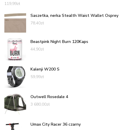
119,99
zł
Saszetka, nerka Stealth Waist Wallet Osprey
78,40
zł
Beastpink Night Burn 120Kaps
44,90
zł
Kalenji W200 S
59,99
zł
Outwell Rosedale 4
3 680,00
zł
Umax City Racer 36 czarny