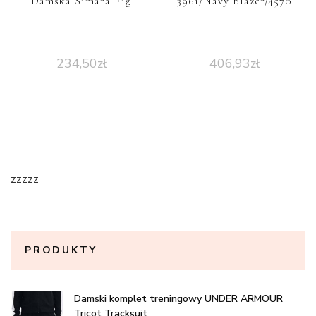
Damska Simara Fig
3961/Navy Blazer/4570
234,50
zł
406,93
zł
zzzzz
PRODUKTY
Damski komplet treningowy UNDER ARMOUR
Tricot Tracksuit