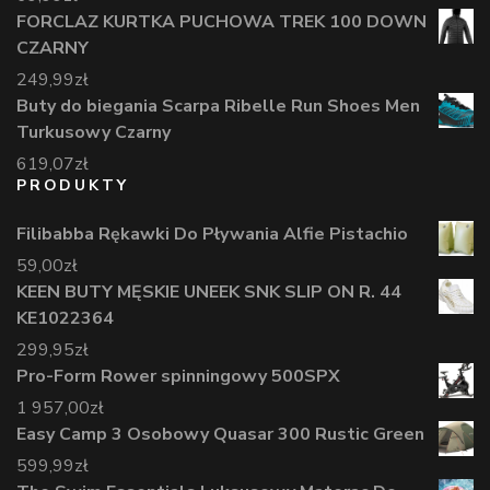
FORCLAZ KURTKA PUCHOWA TREK 100 DOWN
CZARNY
249,99
zł
Buty do biegania Scarpa Ribelle Run Shoes Men
Turkusowy Czarny
619,07
zł
PRODUKTY
Filibabba Rękawki Do Pływania Alfie Pistachio
59,00
zł
KEEN BUTY MĘSKIE UNEEK SNK SLIP ON R. 44
KE1022364
299,95
zł
Pro-Form Rower spinningowy 500SPX
1 957,00
zł
Easy Camp 3 Osobowy Quasar 300 Rustic Green
599,99
zł