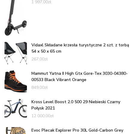
1 997,00
zł
Vidaxl Składane krzesła turystyczne 2 szt. z torbą
54 x 50 x 65 cm
267,00
zł
Mammut Yatna II High Gtx Gore-Tex 3030-04380-
00533 Black Vibrant Orange
849,00
zł
Kross Level Boost 2.0 500 29 Niebieski Czarny
Połysk 2021
12 000,00
zł
Evoc Plecak Explorer Pro 30L Gold-Carbon Grey