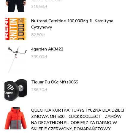
319,99
zł
Nutrend Carnitine 100.000Mg 1L Karnityna
Cytrynowy
82,50
zł
4garden AK3422
399,00
zł
Tiguar Pu 8Kg Mfts006S
236,70
zł
QUECHUA KURTKA TURYSTYCZNA DLA DZIECI
ZIMOWA MH 500 - CLICK&COLLECT - ZAMÓW
NA DECATHLON.PL, ODBIERZ ZA DARMO W
SKLEPIE CZERWONY, POMARAŃCZOWY