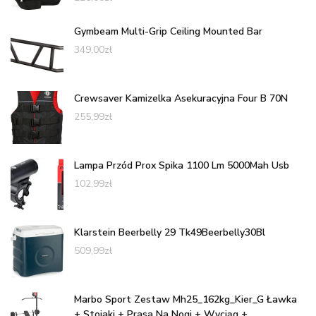
Gymbeam Multi-Grip Ceiling Mounted Bar
349,00
zł
Crewsaver Kamizelka Asekuracyjna Four B 70N
255,99
zł
Lampa Przód Prox Spika 1100 Lm 5000Mah Usb
102,99
zł
Klarstein Beerbelly 29 Tk49Beerbelly30Bl
509,99
zł
Marbo Sport Zestaw Mh25_162kg_Kier_G Ławka
+ Stojaki + Prasa Na Nogi + Wyciąg +