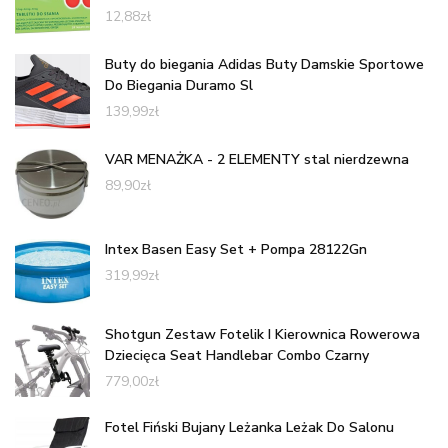
12,88
zł
Buty do biegania Adidas Buty Damskie Sportowe
Do Biegania Duramo Sl
139,99
zł
VAR MENAŻKA - 2 ELEMENTY stal nierdzewna
89,90
zł
Intex Basen Easy Set + Pompa 28122Gn
319,99
zł
Shotgun Zestaw Fotelik I Kierownica Rowerowa
Dziecięca Seat Handlebar Combo Czarny
779,00
zł
Fotel Fiński Bujany Leżanka Leżak Do Salonu