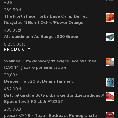
- 36
239,50
zł
The North Face Torba Base Camp Duffel
Recycled M Burnt Ochre/Power Orange
499,99
zł
Allroundmarin As Budget 300 Green
5 290,00
zł
PRODUKTY
Waimea Buty do wody dziecięce Jace Waimea
(19944F) szaro pomarańczowe
38,89
zł
Deuter Trail 20 Sl Denim Turmeric
432,00
zł
Buty piłkarskie Buty piłkarskie dla dzieci adidas X
Speedflow.3 FG LL Jr FY3257
209,00
zł
plecak VANS - Realm Backpack Pomegranate