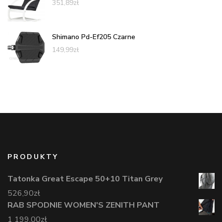
351,89
zł
Shimano Pd-Ef205 Czarne
149,99
zł
PRODUKTY
Tatonka Great Escape 50+10 Titan Grey
526,90
zł
RAB SPODNIE WOMEN'S ZENITH PANT
1 199,00
zł