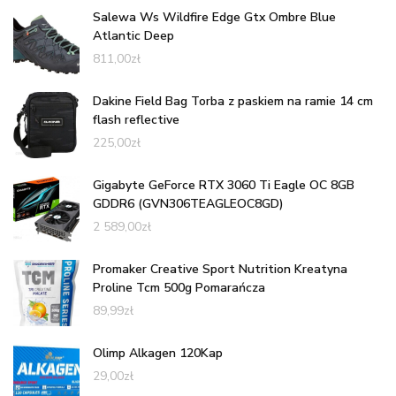
Salewa Ws Wildfire Edge Gtx Ombre Blue
Atlantic Deep
811,00
zł
Dakine Field Bag Torba z paskiem na ramie 14 cm
flash reflective
225,00
zł
Gigabyte GeForce RTX 3060 Ti Eagle OC 8GB
GDDR6 (GVN306TEAGLEOC8GD)
2 589,00
zł
Promaker Creative Sport Nutrition Kreatyna
Proline Tcm 500g Pomarańcza
89,99
zł
Olimp Alkagen 120Kap
29,00
zł