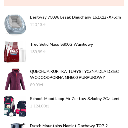
Bestway 75096 Leżak Dmuchany 152X127X76cm
120,13
zł
Trec Solid Mass 5800G Waniliowy
189,99
zł
QUECHUA KURTKA TURYSTYCZNA DLA DZIECI
WODOODPORNA MH500 PURPUROWY
89,99
zł
School-Mood Loop Air Zestaw Szkolny 7Cz. Leni
1 124,00
zł
Dutch Mountains Namiot Dachowy TOP 2