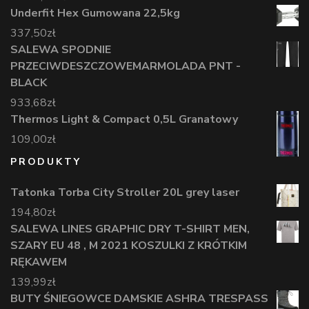
Underfit Hex Gumowana 22,5kg
337,50
zł
SALEWA SPODNIE
PRZECIWDESZCZOWEMARMOLADA PNT -
BLACK
933,68
zł
Thermos Light & Compact 0,5L Granatowy
109,00
zł
PRODUKTY
Tatonka Torba City Stroller 20L grey laser
194,80
zł
SALEWA LINES GRAPHIC DRY T-SHIRT MEN,
SZARY EU 48 , M 2021 KOSZULKI Z KRÓTKIM
RĘKAWEM
139,99
zł
BUTY ŚNIEGOWCE DAMSKIE ASHRA TRESPASS