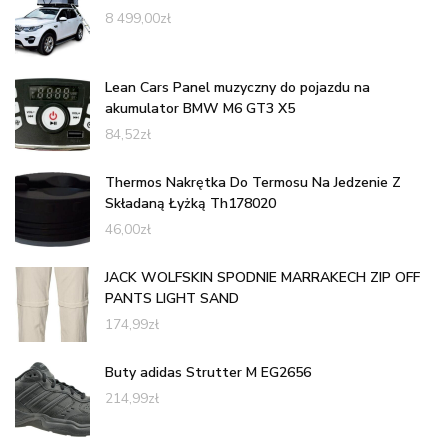
8 499,00
zł
Lean Cars Panel muzyczny do pojazdu na
akumulator BMW M6 GT3 X5
84,52
zł
Thermos Nakrętka Do Termosu Na Jedzenie Z
Składaną Łyżką Th178020
46,00
zł
JACK WOLFSKIN SPODNIE MARRAKECH ZIP OFF
PANTS LIGHT SAND
174,99
zł
Buty adidas Strutter M EG2656
214,99
zł