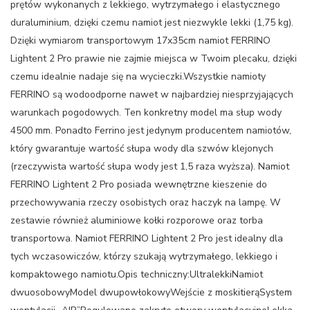
prętów wykonanych z lekkiego, wytrzymałego i elastycznego
duraluminium, dzięki czemu namiot jest niezwykle lekki (1,75 kg).
Dzięki wymiarom transportowym 17x35cm namiot FERRINO
Lightent 2 Pro prawie nie zajmie miejsca w Twoim plecaku, dzięki
czemu idealnie nadaje się na wycieczki.Wszystkie namioty
FERRINO są wodoodporne nawet w najbardziej niesprzyjających
warunkach pogodowych. Ten konkretny model ma słup wody
4500 mm. Ponadto Ferrino jest jedynym producentem namiotów,
który gwarantuje wartość słupa wody dla szwów klejonych
(rzeczywista wartość słupa wody jest 1,5 raza wyższa). Namiot
FERRINO Lightent 2 Pro posiada wewnętrzne kieszenie do
przechowywania rzeczy osobistych oraz haczyk na lampę. W
zestawie również aluminiowe kołki rozporowe oraz torba
transportowa. Namiot FERRINO Lightent 2 Pro jest idealny dla
tych wczasowiczów, którzy szukają wytrzymałego, lekkiego i
kompaktowego namiotu.Opis techniczny:UltralekkiNamiot
dwuosobowyModel dwupowłokowyWejście z moskitierąSystem