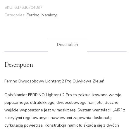
SKU:
6d76d0704897
Categories:
Ferrino
,
Namioty
Description
Description
Ferrino Dwuosobowy Lightent 2 Pro Oliwkowa Zieleń
Opis:Namiot FERRINO Lightent 2 Pro to zaktualizowana wersja
popularnego, ultralekkiego, dwuosobowego namiotu. Boczne
wejście wyposażone jest w moskitierę. System wentylacji „AIR” z
zakrytymi regulowanymi nawiewami zapewnia doskonałą
cyrkulację powietrza. Konstrukcja namiotu składa się z dwóch