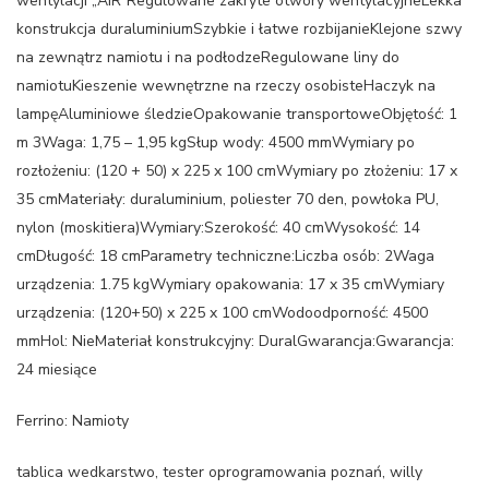
wentylacji „AIR”Regulowane zakryte otwory wentylacyjneLekka
konstrukcja duraluminiumSzybkie i łatwe rozbijanieKlejone szwy
na zewnątrz namiotu i na podłodzeRegulowane liny do
namiotuKieszenie wewnętrzne na rzeczy osobisteHaczyk na
lampęAluminiowe śledzieOpakowanie transportoweObjętość: 1
m 3Waga: 1,75 – 1,95 kgSłup wody: 4500 mmWymiary po
rozłożeniu: (120 + 50) x 225 x 100 cmWymiary po złożeniu: 17 x
35 cmMateriały: duraluminium, poliester 70 den, powłoka PU,
nylon (moskitiera)Wymiary:Szerokość: 40 cmWysokość: 14
cmDługość: 18 cmParametry techniczne:Liczba osób: 2Waga
urządzenia: 1.75 kgWymiary opakowania: 17 x 35 cmWymiary
urządzenia: (120+50) x 225 x 100 cmWodoodporność: 4500
mmHol: NieMateriał konstrukcyjny: DuralGwarancja:Gwarancja:
24 miesiące
Ferrino: Namioty
tablica wedkarstwo, tester oprogramowania poznań, willy