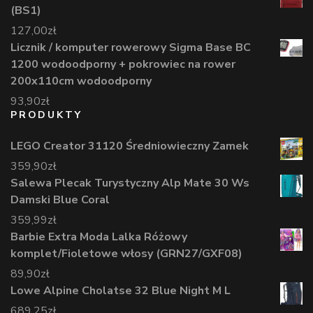
(BS1)
127,00
zł
Licznik / komputer rowerowy Sigma Base BC
1200 wodoodporny + pokrowiec na rower
200x110cm wodoodporny
93,90
zł
PRODUKTY
LEGO Creator 31120 Średniowieczny Zamek
359,90
zł
Salewa Plecak Turystyczny Alp Mate 30 Ws
Damski Blue Coral
359,99
zł
Barbie Extra Moda Lalka Różowy
komplet/Fioletowe włosy (GRN27/GXF08)
89,90
zł
Lowe Alpine Cholatse 32 Blue Night M L
689,25
zł