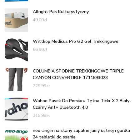
Allright Pas Kulturystyczny
49,00
zł
Wittkop Medicus Pro 6.2 Gel Trekkingowe
66,90
zł
COLUMBIA SPODNIE TREKKINGOWE TRIPLE
CANYON CONVERTIBLE 1711693023
229,99
zł
Wahoo Pasek Do Pomiaru Tętna Tickr X 2 Biały-
Czarny Ant+ Bluetooth 4.0
319,99
zł
neo-angin na stany zapalne jamy ustnej i gardła
24 tabletki do ssania