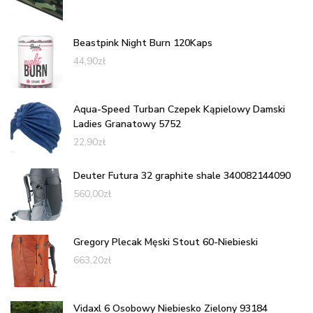
Beastpink Night Burn 120Kaps
44,90
zł
Aqua-Speed Turban Czepek Kąpielowy Damski
Ladies Granatowy 5752
22,90
zł
Deuter Futura 32 graphite shale 340082144090
560,00
zł
Gregory Plecak Męski Stout 60-Niebieski
663,20
zł
Vidaxl 6 Osobowy Niebiesko Zielony 93184