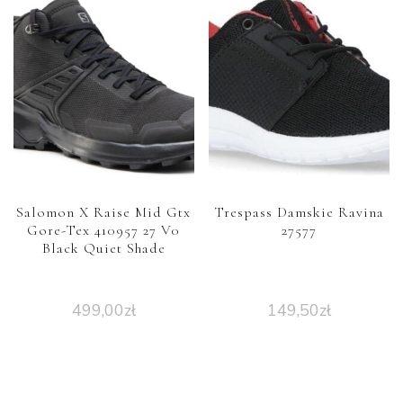
Salomon X Raise Mid Gtx
Trespass Damskie Ravina
Gore-Tex 410957 27 V0
27577
Black Quiet Shade
499,00
zł
149,50
zł