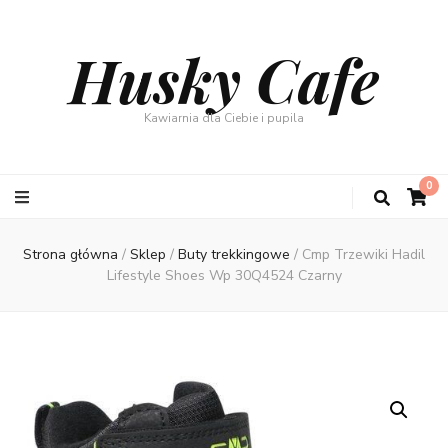
Husky Cafe
Kawiarnia dla Ciebie i pupila
0
Strona główna
/
Sklep
/
Buty trekkingowe
/
Cmp Trzewiki Hadil
Lifestyle Shoes Wp 30Q4524 Czarny