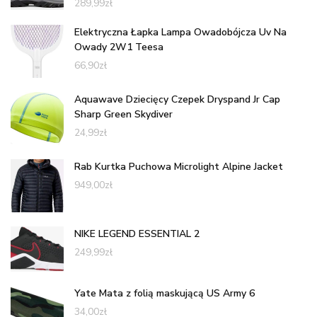
289,99
zł
Elektryczna Łapka Lampa Owadobójcza Uv Na
Owady 2W1 Teesa
66,90
zł
Aquawave Dziecięcy Czepek Dryspand Jr Cap
Sharp Green Skydiver
24,99
zł
Rab Kurtka Puchowa Microlight Alpine Jacket
949,00
zł
NIKE LEGEND ESSENTIAL 2
249,99
zł
Yate Mata z folią maskującą US Army 6
34,00
zł