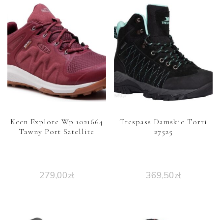
Keen Explore Wp 1021664
Trespass Damskie Torri
Tawny Port Satellite
27525
279,00
zł
369,50
zł