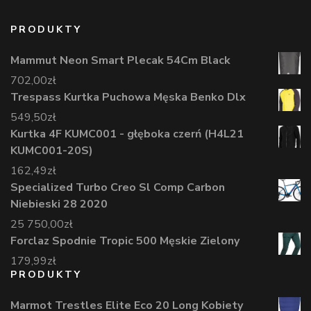
PRODUKTY
Mammut Neon Smart Plecak 54Cm Black
702,00
zł
Trespass Kurtka Puchowa Męska Benko Dlx
549,50
zł
Kurtka 4F KUMC001 - głęboka czerń (H4L21
KUMC001-20S)
162,49
zł
Specialized Turbo Creo Sl Comp Carbon
Niebieski 28 2020
25 750,00
zł
Forclaz Spodnie Tropic 500 Męskie Zielony
179,99
zł
PRODUKTY
Marmot Trestles Elite Eco 20 Long Kobiety