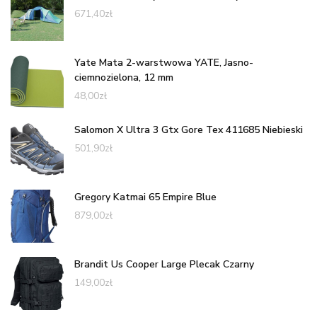
671,40
zł
Yate Mata 2-warstwowa YATE, Jasno-
ciemnozielona, 12 mm
48,00
zł
Salomon X Ultra 3 Gtx Gore Tex 411685 Niebieski
501,90
zł
Gregory Katmai 65 Empire Blue
879,00
zł
Brandit Us Cooper Large Plecak Czarny
149,00
zł