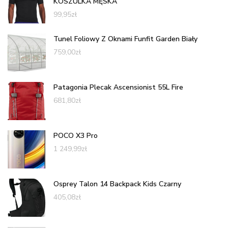
KOSZULKA MĘSKA
99,95
zł
Tunel Foliowy Z Oknami Funfit Garden Biały
759,00
zł
Patagonia Plecak Ascensionist 55L Fire
681,80
zł
POCO X3 Pro
1 249,99
zł
Osprey Talon 14 Backpack Kids Czarny
405,08
zł