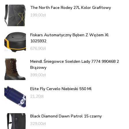
The North Face Rodey 27L Kolor Grafitowy
199,00
zł
Fiskars Automatyczny Bęben Z Wężem Xl
1025932
676,90
zł
Meindl Śniegowce Soelden Lady 7774 990468 2
Brązowy
399,00
zł
Elite Fly Cervelo Niebieski 550 Ml
21,20
zł
Black Diamond Dawn Patrol 15 czarny
329,00
zł