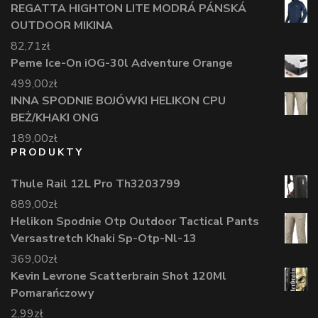
REGATTA HIGHTON LITE MODRÁ PÁNSKÁ
OUTDOOR MIKINA
82,71
zł
Peme Ice-On iOG-30l Adventure Orange
499,00
zł
INNA SPODNIE BOJÓWKI HELIKON CPU
BEŻ/KHAKI ONG
189,00
zł
PRODUKTY
Thule Rail 12L Pro Th3203799
889,00
zł
Helikon Spodnie Otp Outdoor Tactical Pants
Versastretch Khaki Sp-Otp-Nl-13
369,00
zł
Kevin Levrone Scatterbrain Shot 120Ml
Pomarańczowy
2,99
zł