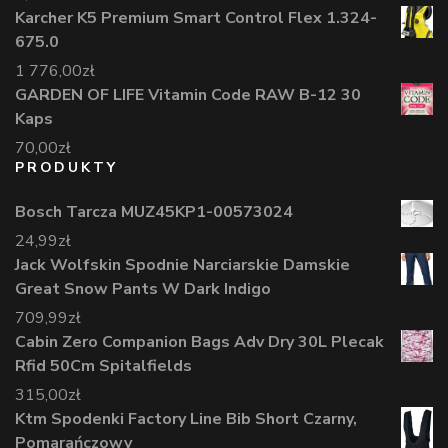
Karcher K5 Premium Smart Control Flex 1.324-
675.0
1 776,00
zł
GARDEN OF LIFE Vitamin Code RAW B-12 30
Kaps
70,00
zł
PRODUKTY
Bosch Tarcza MUZ45KP1-00573024
24,99
zł
Jack Wolfskin Spodnie Narciarskie Damskie
Great Snow Pants W Dark Indigo
709,99
zł
Cabin Zero Companion Bags Adv Dry 30L Plecak
Rfid 50Cm Spitalfields
315,00
zł
Ktm Spodenki Factory Line Bib Short Czarny,
Pomarańczowy