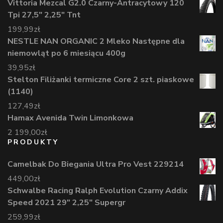
Vittoria Mezcal G2.0 Czarny-Antracytowy 120
Tpi 27,5" 2,25" Tnt
199,99
zł
NESTLE NAN ORGANIC 2 Mleko Następne dla
niemowląt po 6 miesiącu 400g
39,95
zł
Stelton Filiżanki termiczne Core 2 szt. piaskowe
(1140)
127,49
zł
Hamax Avenida Twin Limonkowa
2 199,00
zł
PRODUKTY
Camelbak Do Biegania Ultra Pro Vest 229214
449,00
zł
Schwalbe Racing Ralph Evolution Czarny Addix
Speed 2021 29" 2,25" Supergr
259,99
zł