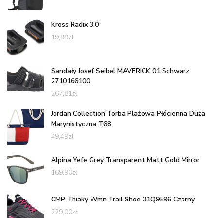
Kross Radix 3.0
19,99
zł
Sandały Josef Seibel MAVERICK 01 Schwarz
2710166100
267,81
zł
Jordan Collection Torba Plażowa Płócienna Duża
Marynistyczna T68
49,49
zł
Alpina Yefe Grey Transparent Matt Gold Mirror
169,90
zł
CMP Thiaky Wmn Trail Shoe 31Q9596 Czarny
229,00
zł