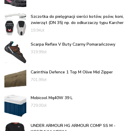
Szczotka do pielęgnacji sierści kotów, psów, koni,
zwierząt (DN 35) np. do odkurzaczy typu Karcher
19,94
zł
Scarpa Reflex V Buty Czarny Pomarańczowy
319,99
zł
Carinthia Defence 1 Top M Olive Mid Zipper
701,99
zł
Mobicool Mq40W 39 L
729,00
zł
UNDER ARMOUR HG ARMOUR COMP SS M -