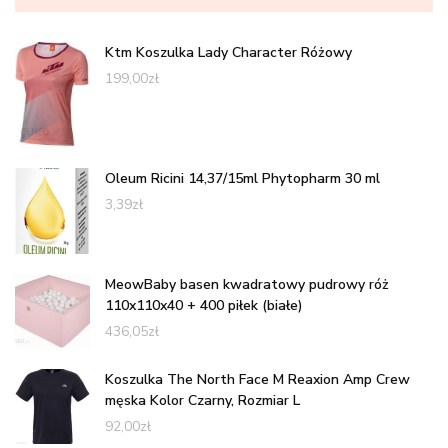
Ktm Koszulka Lady Character Różowy
199,00
zł
Oleum Ricini 14,37/15ml Phytopharm 30 ml
3,39
zł
MeowBaby basen kwadratowy pudrowy róż
110x110x40 + 400 piłek (białe)
436,05
zł
Koszulka The North Face M Reaxion Amp Crew
męska Kolor Czarny, Rozmiar L
92,00
zł