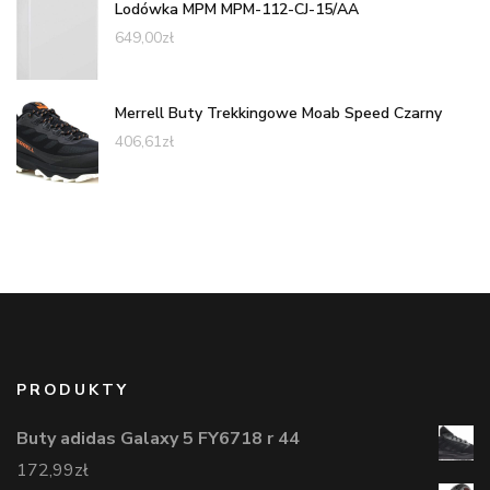
Lodówka MPM MPM-112-CJ-15/AA
649,00
zł
Merrell Buty Trekkingowe Moab Speed Czarny
406,61
zł
PRODUKTY
Buty adidas Galaxy 5 FY6718 r 44
172,99
zł