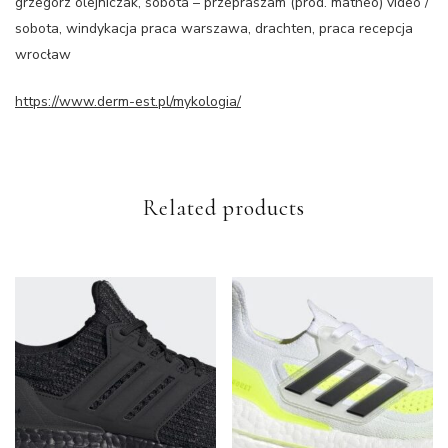
grzegorz olejniczak, sobota – przepraszam (prod. matheo) video /
sobota, windykacja praca warszawa, drachten, praca recepcja
wrocław
https://www.derm-est.pl/mykologia/
Related products