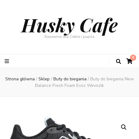
Husky Cafe
Kawiarnia dla Ciebie i pupila
0
Strona główna
/
Sklep
/
Buty do biegania
/
Buty do biegania New
Balance Fresh Foam Evoz Wevozlk