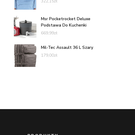
322,15
zł
Msr Pocketrocket Deluxe
Podstawa Do Kuchenki
669,99
zł
Mil-Tec Assault 36 L Szary
179,00
zł