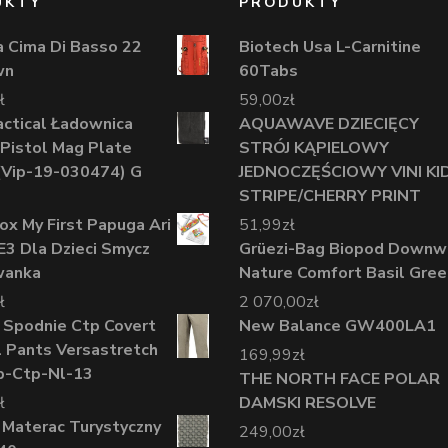
UKTY
PRODUKTY
 Cima Di Basso 22
Biotech Usa L-Carnitine
wn
60Tabs
ł
59,00
zł
actical Ładownica
AQUAWAVE DZIECIĘCY
Pistol Mag Plate
STRÓJ KĄPIELOWY
(Vip-19-030474) G
JEDNOCZĘŚCIOWY VINI KI
STRIPE/CHERRY PRINT
nox My First Papuga Ari
51,99
zł
E3 Dla Dzieci Smycz
Grüezi-Bag Biopod Downw
wanka
Nature Comfort Basil Gree
ł
2 070,00
zł
 Spodnie Ctp Covert
New Balance GW400LA1
l Pants Versastretch
169,99
zł
p-Ctp-Nl-13
THE NORTH FACE POLAR
ł
DAMSKI RESOLVE
Materac Turystyczny
249,00
zł