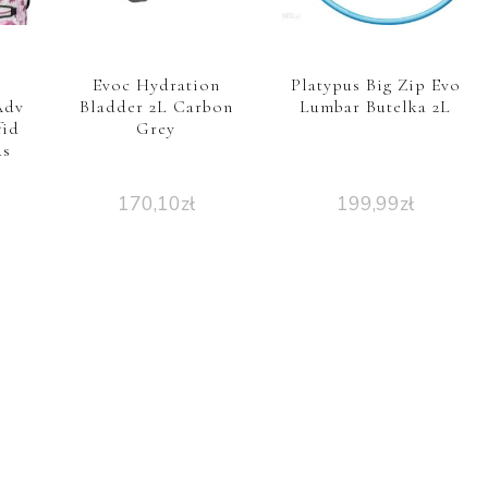
Evoc Hydration
Platypus Big Zip Evo
Adv
Bladder 2L Carbon
Lumbar Butelka 2L
fid
Grey
ds
170,10
zł
199,99
zł