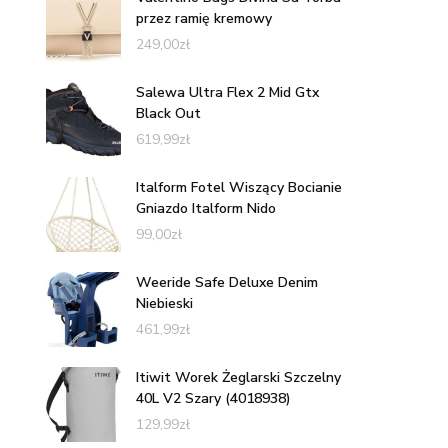
przez ramię kremowy
249,00
zł
Salewa Ultra Flex 2 Mid Gtx
Black Out
619,99
zł
Italform Fotel Wiszący Bocianie
Gniazdo Italform Nido
99,00
zł
Weeride Safe Deluxe Denim
Niebieski
461,99
zł
Itiwit Worek Żeglarski Szczelny
40L V2 Szary (4018938)
129,99
zł