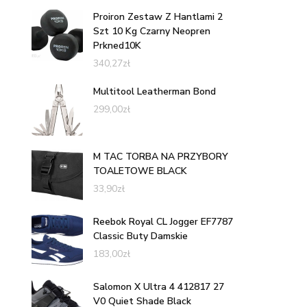
Proiron Zestaw Z Hantlami 2
Szt 10 Kg Czarny Neopren
Prkned10K
340,27
zł
Multitool Leatherman Bond
299,00
zł
M TAC TORBA NA PRZYBORY
TOALETOWE BLACK
33,90
zł
Reebok Royal CL Jogger EF7787
Classic Buty Damskie
183,00
zł
Salomon X Ultra 4 412817 27
V0 Quiet Shade Black