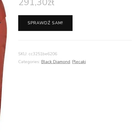
291,30
zł
SPRAWDŹ SAM!
SKU:
cc3251be6206
Categories:
Black Diamond
,
Plecaki