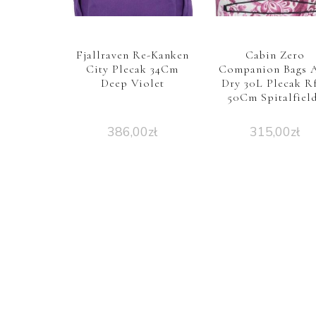
Fjallraven Re-Kanken
Cabin Zero
City Plecak 34Cm
Companion Bags 
Deep Violet
Dry 30L Plecak R
50Cm Spitalfiel
386,00
zł
315,00
zł