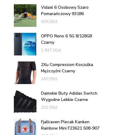
Vidaxl 6 Osobowy Szaro
Pomarańczowy 93186
605,00
zł
OPPO Reno 6 5G 8/128GB
Czarny
1 847,00
zł
2Xu Compression Koszulka
Mężczyźni Czarny
340,99
zł
Damskie Buty Adidas Switch
Wygodne Lekkie Czarne
202,99
zł
Fjallraven Plecak Kanken
Rainbow Mini F23621 508-907