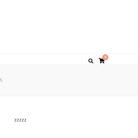
0
5
zzzzz