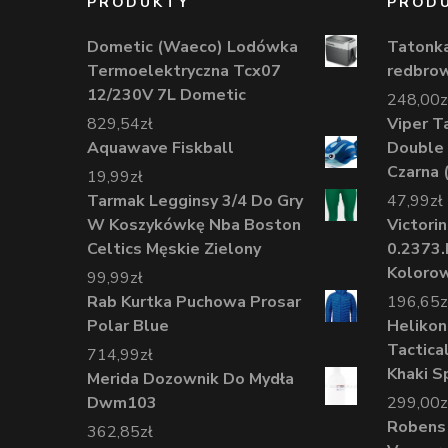
PRODUKTY
PROD
Dometic (Waeco) Lodówka
Tatonka
Termoelektryczna Tcx07
redbro
12/230V 7L Dometic
248,00
z
829,54
zł
Viper T
Aquawave Fiskball
Double 
Czarna 
19,99
zł
Tarmak Legginsy 3/4 Do Gry
47,99
zł
W Koszykówkę Nba Boston
Victori
Celtics Męskie Zielony
0.2373.
Koloro
99,99
zł
Rab Kurtka Puchowa Prosar
196,65
z
Polar Blue
Helikon
Tactica
714,99
zł
Khaki S
Merida Dozownik Do Mydła
Dwm103
299,00
z
Robens 
362,85
zł