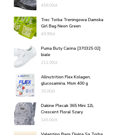
459,00
zł
Trec Torba Treningowa Damska
Girl Bag Neon Green
49,99
zł
Puma Buty Carina [370325 02]
biale
211,00
zł
Allnutrition Flex Kolagen,
glucosamina, Msm 400 g
35,00
zł
Dakine Plecak 365 Mini 12L
Crescent Floral Szary
145,00
zł
Valentino Bags Divina Sa Torba