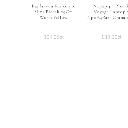
Fjallraven Kanken 16
Napapijri Pleca
Mini Plecak 29Cm
Voyage Laptop 
Warm Yellow
Np0A4Eu21 Granat
304,00
zł
139,00
zł