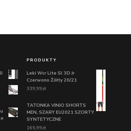
PRODUKTY
0
Leki Wcr Lite Sl 3D Jr
Czerwono Żółty 20/21
339,99
zł
TATONKA VINJO SHORTS
tu
MEN, SZARY EU2021 SZORTY
le
SYNTETYCZNE
165,99
zł