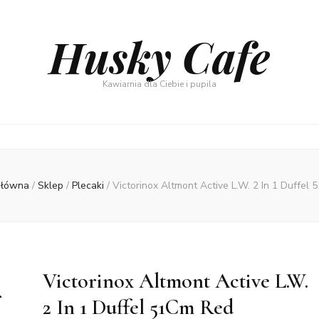
Husky Cafe
Kawiarnia dla Ciebie i pupila
główna
/
Sklep
/
Plecaki
/
Victorinox Altmont Active L.W. 2 In 1 Duffel
Victorinox Altmont Active L.W.
2 In 1 Duffel 51Cm Red