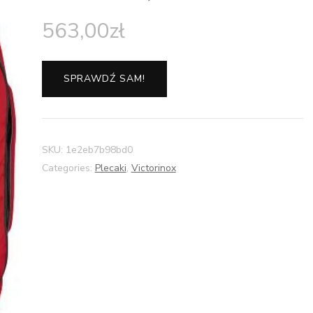
563,00
zł
SPRAWDŹ SAM!
SKU:
1e2eb7b98bd0
Categories:
Plecaki
,
Victorinox