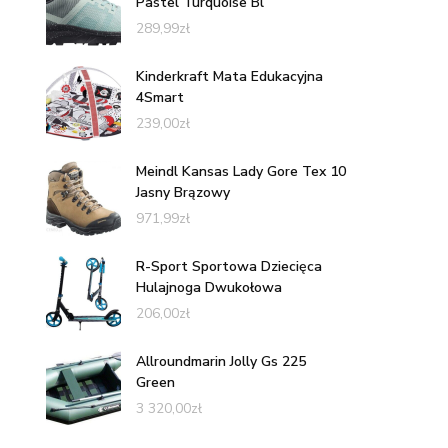
Pastel Turquoise Bl
289,99
zł
Kinderkraft Mata Edukacyjna
4Smart
239,00
zł
Meindl Kansas Lady Gore Tex 10
Jasny Brązowy
971,99
zł
R-Sport Sportowa Dziecięca
Hulajnoga Dwukołowa
206,00
zł
Allroundmarin Jolly Gs 225
Green
3 320,00
zł