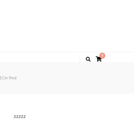
0
 51Cm Red
zzzzz