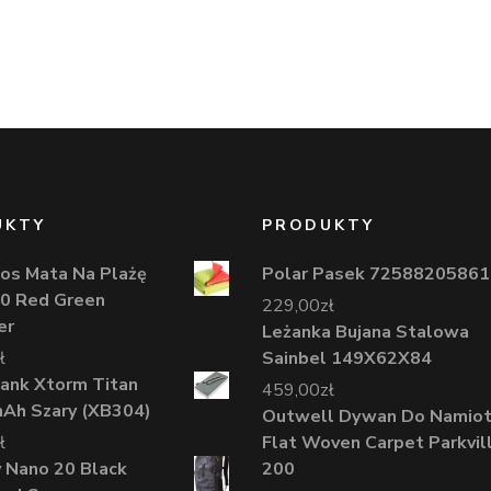
UKTY
PRODUKTY
os Mata Na Plażę
Polar Pasek 72588205861
0 Red Green
229,00
zł
er
Leżanka Bujana Stalowa
ł
Sainbel 149X62X84
ank Xtorm Titan
459,00
zł
Ah Szary (XB304)
Outwell Dywan Do Namio
ł
Flat Woven Carpet Parkvil
 Nano 20 Black
200