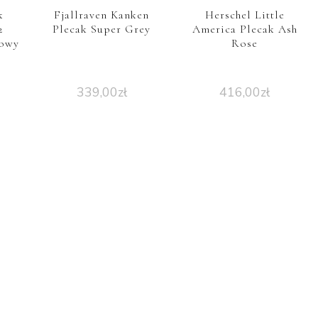
k
Fjallraven Kanken
Herschel Little
2
Plecak Super Grey
America Plecak Ash
owy
Rose
339,00
zł
416,00
zł