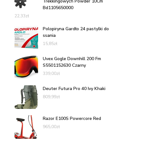
Trekkingowych Powder 10Cm
Bd1105650000
22,33
zł
Polopiryna Gardło 24 pastylki do
ssania
15,85
zł
Uvex Gogle Downhill 200 Fm
S5501152630 Czarny
339,00
zł
Deuter Futura Pro 40 Ivy Khaki
809,99
zł
Razor E100S Powercore Red
965,00
zł