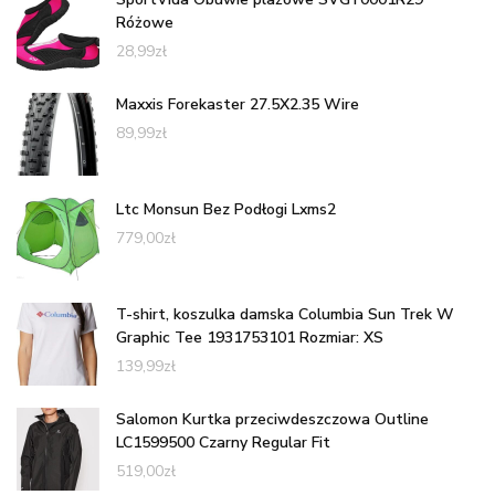
Różowe
28,99
zł
Maxxis Forekaster 27.5X2.35 Wire
89,99
zł
Ltc Monsun Bez Podłogi Lxms2
779,00
zł
T-shirt, koszulka damska Columbia Sun Trek W
Graphic Tee 1931753101 Rozmiar: XS
139,99
zł
Salomon Kurtka przeciwdeszczowa Outline
LC1599500 Czarny Regular Fit
519,00
zł