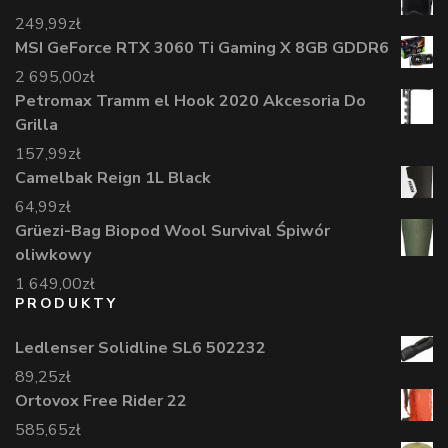
249,99
zł
MSI GeForce RTX 3060 Ti Gaming X 8GB GDDR6
2 695,00
zł
Petromax Tramm el Hook 2020 Akcesoria Do
Grilla
157,99
zł
Camelbak Reign 1L Black
64,99
zł
Grüezi-Bag Biopod Wool Survival Śpiwór
oliwkowy
1 649,00
zł
PRODUKTY
Ledlenser Solidline SL6 502232
89,25
zł
Ortovox Free Rider 22
585,65
zł