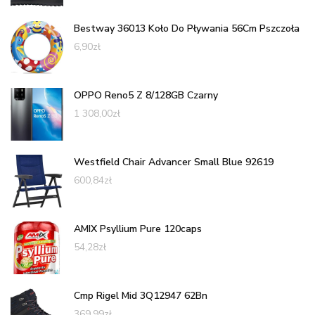
Bestway 36013 Koło Do Pływania 56Cm Pszczoła
6,90
zł
OPPO Reno5 Z 8/128GB Czarny
1 308,00
zł
Westfield Chair Advancer Small Blue 92619
600,84
zł
AMIX Psyllium Pure 120caps
54,28
zł
Cmp Rigel Mid 3Q12947 62Bn
369,99
zł