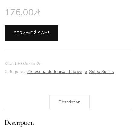
176,00
zł
SPRAWDŹ SAM!
SKU:
f0402c74af2e
Categories:
Akcesoria do tenisa stołowego
,
Solex Sports
Description
Description