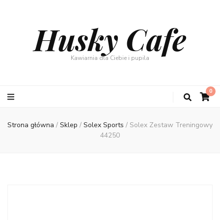
Husky Cafe
Kawiarnia dla Ciebie i pupila
0
Strona główna
/
Sklep
/
Solex Sports
/
Solex Zestaw Treningowy
44250