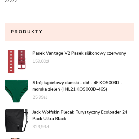
zzzzz
PRODUKTY
Pasek Vantage V2 Pasek silikonowy czerwony
159,00
zł
Strój kąpielowy damski - dół - 4F KOS003D -
morska zieleń (H4L21 KOS003D-46S)
25,99
zł
Jack Wolfskin Plecak Turystyczny Ecoloader 24
Pack Ultra Black
329,99
zł