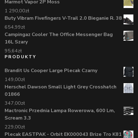
Marmot Vapor 2P Moss
1 290,00
zł
Buty Vibram Fivefingers V-Trail 2.0 Bieganie R. 38
654,99
zł
Campingaz Cooler The Office Messenger Bag
16L Szary
95,64
zł
PRODUKTY
Brandit Us Cooper Large Plecak Czarny
149,00
zł
Herschel Dawson Small Light Grey Crosshatch
01866
347,00
zł
Mactronic Przednia Lampa Rowerowa, 600 Lm,
Scream 3.3
229,00
zł
Plecak EASTPAK - Orbit EK000043 Brize Tro K81