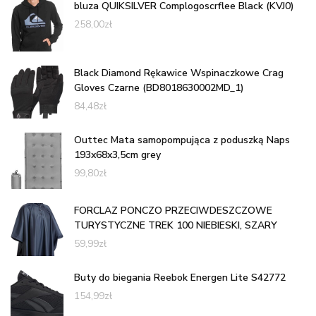
bluza QUIKSILVER Complogoscrflee Black (KVJ0)
258,00
zł
Black Diamond Rękawice Wspinaczkowe Crag
Gloves Czarne (BD8018630002MD_1)
84,48
zł
Outtec Mata samopompująca z poduszką Naps
193x68x3,5cm grey
99,80
zł
FORCLAZ PONCZO PRZECIWDESZCZOWE
TURYSTYCZNE TREK 100 NIEBIESKI, SZARY
59,99
zł
Buty do biegania Reebok Energen Lite S42772
154,99
zł