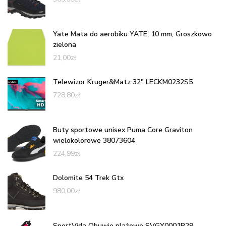
Yate Mata do aerobiku YATE, 10 mm, Groszkowo
zielona
21,00
zł
Telewizor Kruger&Matz 32" LECKM0232S5
728,80
zł
Buty sportowe unisex Puma Core Graviton
wielokolorowe 38073604
224,99
zł
Dolomite 54 Trek Gtx
980,00
zł
SportVida Obuwie plażowe SVGY0001R29