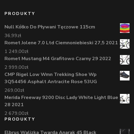
PRODUKTY
Null Kółko Do Pływani Tęczowe 115cm
36,99
zł
Romet Jolene 7.0 Ltd Ciemnoniebieski 27,5 2021
1 249,00
zł
Romet Mustang M4 Grafitowo Czarny 29 2022
2 999,00
zł
CMP Rigel Low Wmn Trekking Shoe Wp
3Q54456 Asphalt Antracite Rose 53UG
269,00
zł
Merida Freeway 9200 Disc Lady White Light Blue
28 2021
2 679,00
zł
PRODUKTY
Elbrus Walizka Twarda Anarak 45 Black