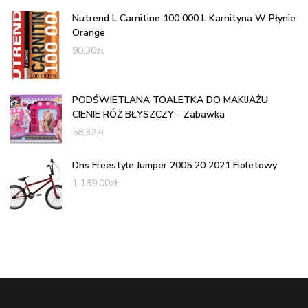
Nutrend L Carnitine 100 000 L Karnityna W Płynie
Orange
90,30
zł
PODŚWIETLANA TOALETKA DO MAKIJAŻU
CIENIE RÓŻ BŁYSZCZY - Zabawka
58,32
zł
Dhs Freestyle Jumper 2005 20 2021 Fioletowy
1 139,00
zł