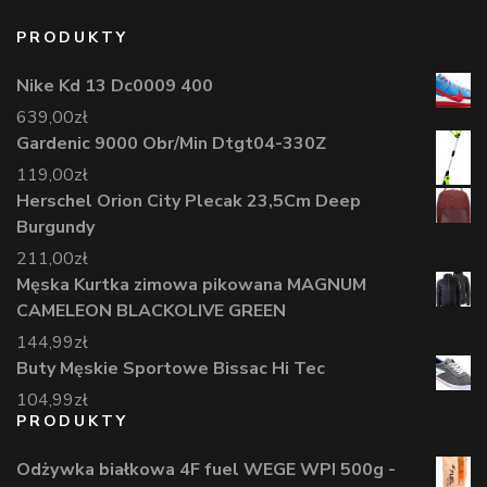
PRODUKTY
Nike Kd 13 Dc0009 400
639,00
zł
Gardenic 9000 Obr/Min Dtgt04-330Z
119,00
zł
Herschel Orion City Plecak 23,5Cm Deep
Burgundy
211,00
zł
Męska Kurtka zimowa pikowana MAGNUM
CAMELEON BLACKOLIVE GREEN
144,99
zł
Buty Męskie Sportowe Bissac Hi Tec
104,99
zł
PRODUKTY
Odżywka białkowa 4F fuel WEGE WPI 500g -