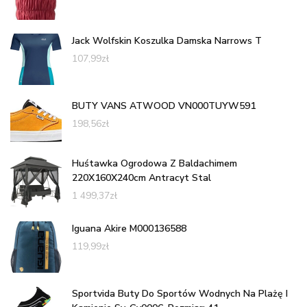
Jack Wolfskin Koszulka Damska Narrows T
107,99
zł
BUTY VANS ATWOOD VN000TUYW591
198,56
zł
Huśtawka Ogrodowa Z Baldachimem
220X160X240cm Antracyt Stal
1 499,37
zł
Iguana Akire M000136588
119,99
zł
Sportvida Buty Do Sportów Wodnych Na Plażę I