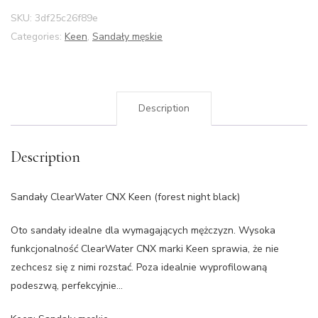
SKU:
3df25c26f89e
Categories:
Keen
,
Sandały męskie
Description
Description
Sandały ClearWater CNX Keen (forest night black)
Oto sandały idealne dla wymagających mężczyzn. Wysoka
funkcjonalność ClearWater CNX marki Keen sprawia, że nie
zechcesz się z nimi rozstać. Poza idealnie wyprofilowaną
podeszwą, perfekcyjnie…