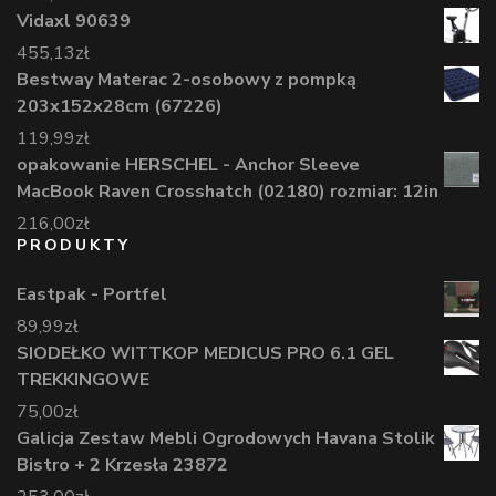
Vidaxl 90639
455,13
zł
Bestway Materac 2-osobowy z pompką
203x152x28cm (67226)
119,99
zł
opakowanie HERSCHEL - Anchor Sleeve
MacBook Raven Crosshatch (02180) rozmiar: 12in
216,00
zł
PRODUKTY
Eastpak - Portfel
89,99
zł
SIODEŁKO WITTKOP MEDICUS PRO 6.1 GEL
TREKKINGOWE
75,00
zł
Galicja Zestaw Mebli Ogrodowych Havana Stolik
Bistro + 2 Krzesła 23872