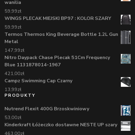
wanilia
59,99
zł
WINGS PLECAK MIEJSKI BP97 : KOLOR SZARY
59,99
zł
Termos Thermos King Beverage Bottle 1.2L Gun
Metal
147,99
zł
Nitro Daypack Chase Plecak 51Cm Frequency
Blue 1131878014-1967
421,00
zł
Campz Swimming Cap Czarny
13,99
zł
PRODUKTY
Nutrend Flexit 400G Brzoskwiniowy
53,00
zł
Kinderkraft Łóżeczko dostawne NESTE UP szary
463,00
zł