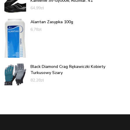
Kamienie Sv-Gy0006, Rozmiar: 41
64,99
zł
Alantan Zasypka 100g
6,78
zł
Black Diamond Crag Rękawiczki Kobiety
Turkusowy Szary
82,28
zł