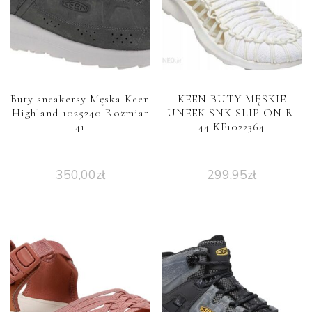
Buty sneakersy Męska Keen
KEEN BUTY MĘSKIE
Highland 1025240 Rozmiar
UNEEK SNK SLIP ON R.
41
44 KE1022364
350,00
zł
299,95
zł