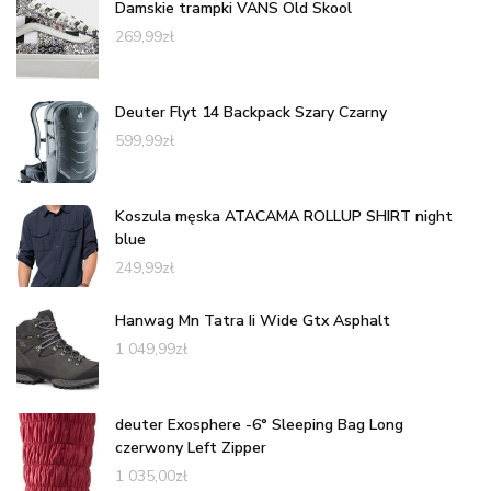
Damskie trampki VANS Old Skool
269,99
zł
Deuter Flyt 14 Backpack Szary Czarny
599,99
zł
Koszula męska ATACAMA ROLLUP SHIRT night
blue
249,99
zł
Hanwag Mn Tatra Ii Wide Gtx Asphalt
1 049,99
zł
deuter Exosphere -6° Sleeping Bag Long
czerwony Left Zipper
1 035,00
zł