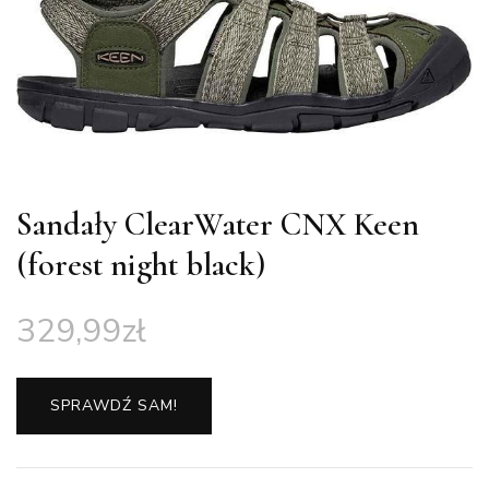
Sandały ClearWater CNX Keen
(forest night black)
329,99
zł
SPRAWDŹ SAM!