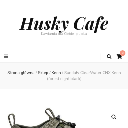
Husky Cafe
Kawiarnia dla Ciebie i pupila
0
Strona główna
/
Sklep
/
Keen
/
Sandały ClearWater CNX Keen
(forest night black)