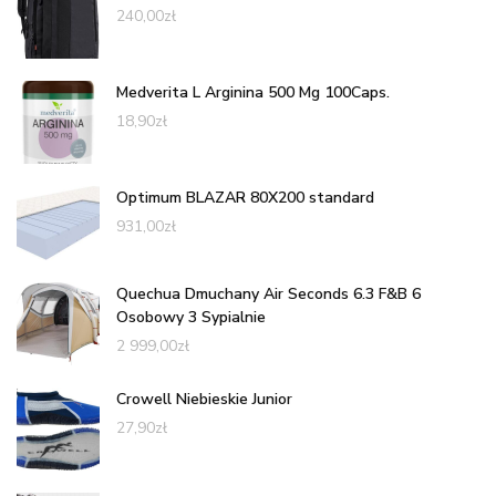
240,00
zł
Medverita L Arginina 500 Mg 100Caps.
18,90
zł
Optimum BLAZAR 80X200 standard
931,00
zł
Quechua Dmuchany Air Seconds 6.3 F&B 6
Osobowy 3 Sypialnie
2 999,00
zł
Crowell Niebieskie Junior
27,90
zł