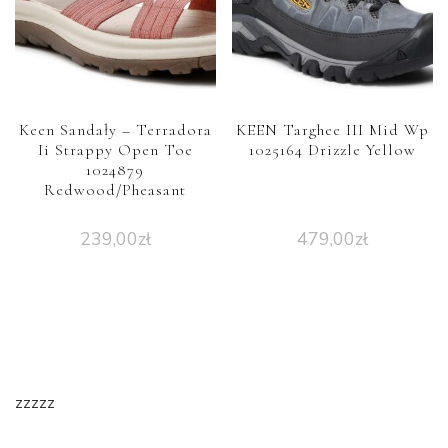
Keen Sandały – Terradora
KEEN Targhee III Mid Wp
Ii Strappy Open Toe
1025164 Drizzle Yellow
1024879
Redwood/Pheasant
239,00
zł
479,00
zł
zzzzz