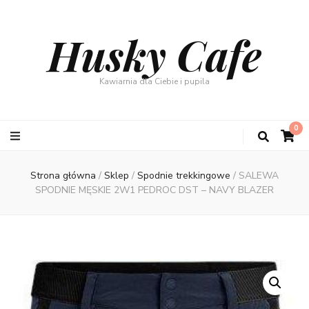
Husky Cafe
Kawiarnia dla Ciebie i pupila
0
Strona główna
/
Sklep
/
Spodnie trekkingowe
/
SALEWA
SPODNIE MĘSKIE 2W1 PEDROC DST – NAVY BLAZER