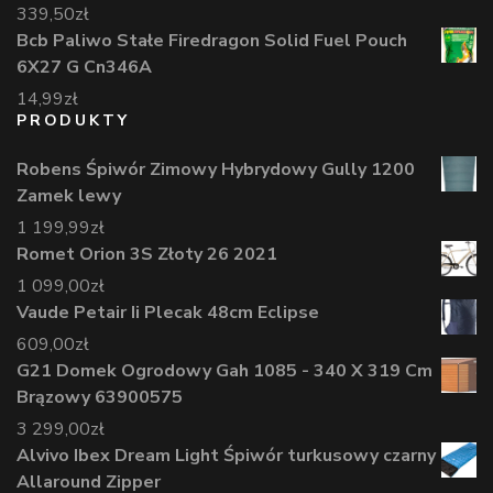
339,50
zł
Bcb Paliwo Stałe Firedragon Solid Fuel Pouch
6X27 G Cn346A
14,99
zł
PRODUKTY
Robens Śpiwór Zimowy Hybrydowy Gully 1200
Zamek lewy
1 199,99
zł
Romet Orion 3S Złoty 26 2021
1 099,00
zł
Vaude Petair Ii Plecak 48cm Eclipse
609,00
zł
G21 Domek Ogrodowy Gah 1085 - 340 X 319 Cm
Brązowy 63900575
3 299,00
zł
Alvivo Ibex Dream Light Śpiwór turkusowy czarny
Allaround Zipper