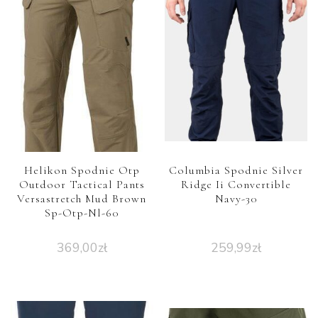
Helikon Spodnie Otp
Columbia Spodnie Silver
Outdoor Tactical Pants
Ridge Ii Convertible
Versastretch Mud Brown
Navy-30
Sp-Otp-Nl-60
369,00
zł
259,99
zł