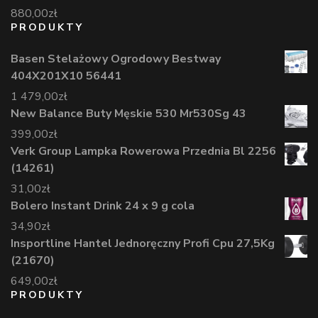
880,00
zł
PRODUKTY
Basen Stelażowy Ogrodowy Bestway
404X201X10 56441
1 479,00
zł
New Balance Buty Męskie 530 Mr530Sg 43
399,00
zł
Verk Group Lampka Rowerowa Przednia Bl 2256
(14261)
31,00
zł
Bolero Instant Drink 24 x 9 g cola
34,90
zł
Insportline Hantel Jednoręczny Profi Cpu 27,5Kg
(21670)
649,00
zł
PRODUKTY