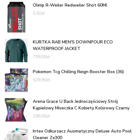
Olimp R-Weiler Redweiler Shot 60Ml
5,50
zł
KURTKA RAB MEN'S DOWNPOUR ECO
WATERPROOF JACKET
739,00
zł
Pokemon Tcg Chilling Reign Booster Box (36)
529,90
zł
Arena Grace U Back Jednoczęściowy Strój
Kąpielowy Miseczka C Kobiety Kolorowy Czarny
199,00
zł
Intex Odkurzacz Auomatyczny Deluxe Auto Pool
Cleaner Zx300