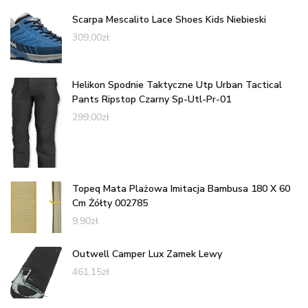
Scarpa Mescalito Lace Shoes Kids Niebieski
309,00
zł
Helikon Spodnie Taktyczne Utp Urban Tactical
Pants Ripstop Czarny Sp-Utl-Pr-01
299,00
zł
Topeq Mata Plażowa Imitacja Bambusa 180 X 60
Cm Żółty 002785
9,90
zł
Outwell Camper Lux Zamek Lewy
461,15
zł