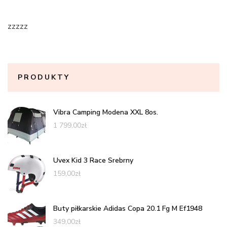
zzzzz
PRODUKTY
Vibra Camping Modena XXL 8os.
1 799,00
zł
Uvex Kid 3 Race Srebrny
159,00
zł
Buty piłkarskie Adidas Copa 20.1 Fg M Ef1948
349,00
zł