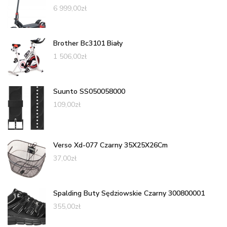
6 999,00
zł
Brother Bc3101 Biały
1 506,00
zł
Suunto SS050058000
109,00
zł
Verso Xd-077 Czarny 35X25X26Cm
37,00
zł
Spalding Buty Sędziowskie Czarny 300800001
355,00
zł