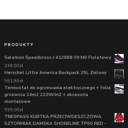
PRODUKTY
Salomon Speedcross J 412888 09 M0 Fioletowy
249,00
zł
Herschel Little America Backpack 25L Zielony
551,99
zł
Termostat do ogrzewania elektrycznego + folia
grzewcza 14m2 220W/m2 + akcesoria
montażowe
999,00
zł
TRESPASS KURTKA PRZECIWDESZCZOWA
SZTORMIAK DAMSKA SHORELINE TP50 RED -