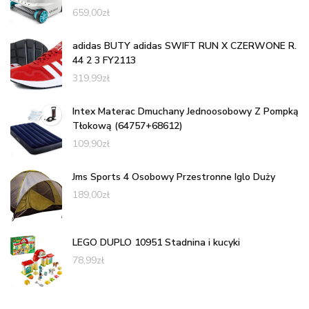
659,00
zł
adidas BUTY adidas SWIFT RUN X CZERWONE R.
44 2 3 FY2113
319,99
zł
Intex Materac Dmuchany Jednoosobowy Z Pompką
Tłokową (64757+68612)
109,90
zł
Jms Sports 4 Osobowy Przestronne Iglo Duży
189,00
zł
LEGO DUPLO 10951 Stadnina i kucyki
78,99
zł