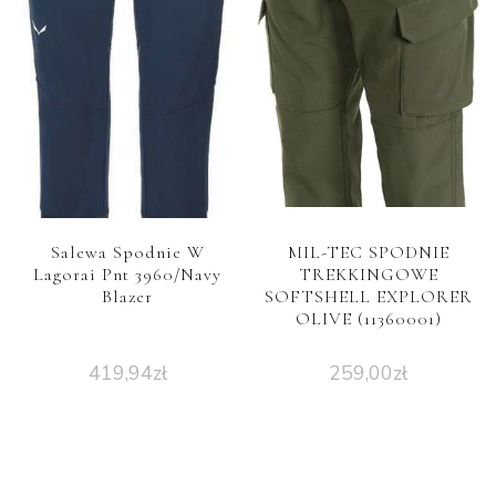
Salewa Spodnie W
MIL-TEC SPODNIE
Lagorai Pnt 3960/Navy
TREKKINGOWE
Blazer
SOFTSHELL EXPLORER
OLIVE (11360001)
419,94
zł
259,00
zł