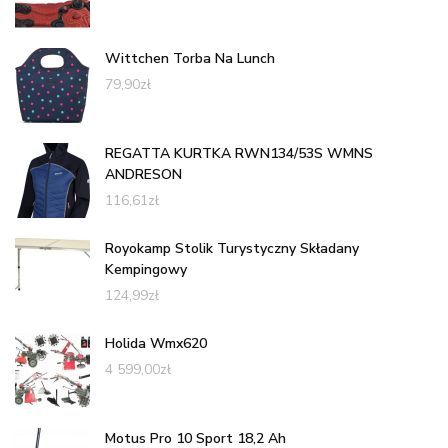
Wittchen Torba Na Lunch
79,90
zł
REGATTA KURTKA RWN134/53S WMNS
ANDRESON
116,61
zł
Royokamp Stolik Turystyczny Składany
Kempingowy
124,99
zł
Holida Wmx620
4 599,00
zł
Motus Pro 10 Sport 18,2 Ah