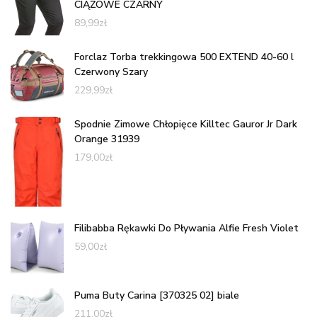
CIĄŻOWE CZARNY
89,99
zł
Forclaz Torba trekkingowa 500 EXTEND 40-60 l
Czerwony Szary
229,99
zł
Spodnie Zimowe Chłopięce Killtec Gauror Jr Dark
Orange 31939
179,00
zł
Filibabba Rękawki Do Pływania Alfie Fresh Violet
59,00
zł
Puma Buty Carina [370325 02] biale
211,00
zł