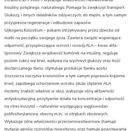
Insuliny, potężnego, naturalnego. Pomaga to zwiększyć transport
Glukozy, i innych składników odżywczych, do mięśni, a tym samym
przyspiesza regeneracje i odbudowe zapasów
Glikogenu.Kolostrum – pokarm otrzymywany przez dziecko od
matki na początku swojego życia. Zawiera związki wspierające
odporność, przyspieszające wzrost i rozwój.ALA – kwas alfa-
liponowy. Zwiększa wrażliwość komórek na insulinę, reguluje
poziom cukru we krwi, wpływa na wychwyt glukozy oraz ilość
dostarczanego tlenu, stymuluje produkcje tlenku azotu
(rozszerza naczynia krwionośne a tym samym poprawia krążenie
krwi), zapobiega schorzeniom wzroku (duże stężenie ALA
możemy znaleźć właśnie w oku), wykazuje silną aktywność
antyoksydacyjną, pozytywnie działa na koncentracje i odporność
na stres.Inozytol – naturalnie występujący węglowodan
polifosforylanowy, obecny m.in.: w otrębach zbożowych.
Wykazuje silne właściwości przeciwnowotworowe (hamuje
mutacje genów rozrostów nowotworu oraz hamuje powstawanie