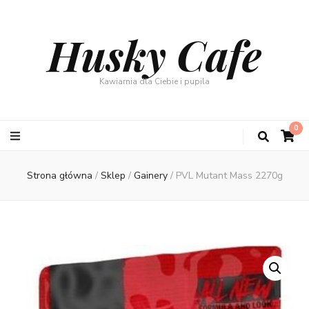
Husky Cafe
Kawiarnia dla Ciebie i pupila
0
Strona główna
/
Sklep
/
Gainery
/
PVL Mutant Mass 2270g