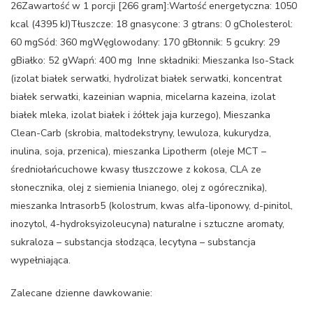
26Zawartość w 1 porcji [266 gram]:Wartość energetyczna: 1050
kcal (4395 kJ)Tłuszcze: 18 gnasycone: 3 gtrans: 0 gCholesterol:
60 mgSód: 360 mgWęglowodany: 170 gBłonnik: 5 gcukry: 29
gBiałko: 52 gWapń: 400 mg Inne składniki: Mieszanka Iso-Stack
(izolat białek serwatki, hydrolizat białek serwatki, koncentrat
białek serwatki, kazeinian wapnia, micelarna kazeina, izolat
białek mleka, izolat białek i żółtek jaja kurzego), Mieszanka
Clean-Carb (skrobia, maltodekstryny, lewuloza, kukurydza,
inulina, soja, przenica), mieszanka Lipotherm (oleje MCT –
średniołańcuchowe kwasy tłuszczowe z kokosa, CLA ze
słonecznika, olej z siemienia lnianego, olej z ogórecznika),
mieszanka Intrasorb5 (kolostrum, kwas alfa-liponowy, d-pinitol,
inozytol, 4-hydroksyizoleucyna) naturalne i sztuczne aromaty,
sukraloza – substancja słodząca, lecytyna – substancja
wypełniająca.
Zalecane dzienne dawkowanie: