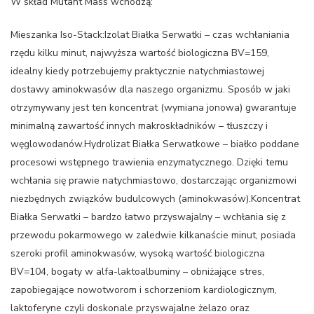
W skład Mutant Mass wchodzą:
Mieszanka Iso-Stack:Izolat Białka Serwatki – czas wchłaniania
rzędu kilku minut, najwyższa wartość biologiczna BV=159,
idealny kiedy potrzebujemy praktycznie natychmiastowej
dostawy aminokwasów dla naszego organizmu. Sposób w jaki
otrzymywany jest ten koncentrat (wymiana jonowa) gwarantuje
minimalną zawartość innych makroskładników – tłuszczy i
węglowodanów.Hydrolizat Białka Serwatkowe – białko poddane
procesowi wstępnego trawienia enzymatycznego. Dzięki temu
wchłania się prawie natychmiastowo, dostarczając organizmowi
niezbędnych związków budulcowych (aminokwasów).Koncentrat
Białka Serwatki – bardzo łatwo przyswajalny – wchłania się z
przewodu pokarmowego w zaledwie kilkanaście minut, posiada
szeroki profil aminokwasów, wysoką wartość biologiczna
BV=104, bogaty w alfa-laktoalbuminy – obniżające stres,
zapobiegające nowotworom i schorzeniom kardiologicznym,
laktoferyne czyli doskonale przyswajalne żelazo oraz