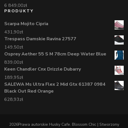
6 849,00
zł
PRODUKTY
Scarpa Mojito Cipria
431,90
zł
Trespass Damskie Ravina 27577
149,50
zł
Osprey Aether 55 S M 78cm Deep Water Blue
839,00
zł
Keen Chandler Cnx Drizzle Dubarry
189,95
zł
SALEWA Ms Ultra Flex 2 Mid Gtx 61387 0984
Black Out Red Orange
628,93
zł
2026Prawa autorskie
Husky Cafe
.
Blossom Chic | Stworzony