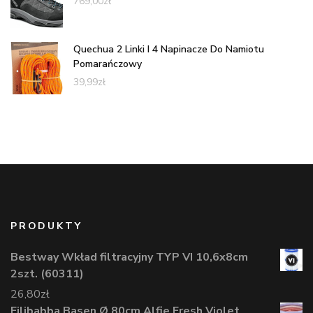
769,00
zł
Quechua 2 Linki I 4 Napinacze Do Namiotu
Pomarańczowy
39,99
zł
PRODUKTY
Bestway Wkład filtracyjny TYP VI 10,6x8cm
2szt. (60311)
26,80
zł
Filibabba Basen Ø 80cm Alfie Fresh Violet