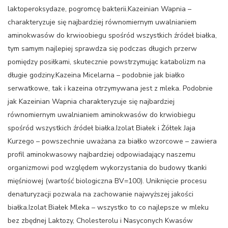
laktoperoksydaze, pogromcę bakterii.Kazeinian Wapnia –
charakteryzuje się najbardziej równomiernym uwalnianiem
aminokwasów do krwioobiegu spośród wszystkich źródeł białka,
tym samym najlepiej sprawdza się podczas długich przerw
pomiędzy posiłkami, skutecznie powstrzymując katabolizm na
długie godziny.Kazeina Micelarna – podobnie jak białko
serwatkowe, tak i kazeina otrzymywana jest z mleka. Podobnie
jak Kazeinian Wapnia charakteryzuje się najbardziej
równomiernym uwalnianiem aminokwasów do krwiobiegu
spośród wszystkich źródeł białka.Izolat Białek i Żółtek Jaja
Kurzego – powszechnie uważana za białko wzorcowe – zawiera
profil aminokwasowy najbardziej odpowiadający naszemu
organizmowi pod względem wykorzystania do budowy tkanki
mięśniowej (wartość biologiczna BV=100). Uniknięcie procesu
denaturyzacji pozwala na zachowanie najwyższej jakości
białka.Izolat Białek Mleka – wszystko to co najlepsze w mleku
bez zbędnej Laktozy, Cholesterolu i Nasyconych Kwasów