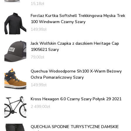
15,18
zł
Forclaz Kurtka Softshell Trekkingowa Męska Trek
100 Windwarm Czarny Szary
149,99
zł
Jack Wolfskin Czapka z daszkiem Heritage Cap
1905621 Szary
79,00
zł
Quechua Wodoodporne Sh100 X-Warm Beżowy
Ochra Pomarańczowy Szary
149,99
zł
Kross Hexagon 6.0 Czarny Szary Połysk 29 2021
2 499,00
zł
QUECHUA SPODNIE TURYSTYCZNE DAMSKIE