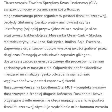
Tłuszczowych. Zawiera Sprzężony Kwas Linolenowy (CLA,
związek pomocny w ograniczaniu ilości tłuszczu
magazynowanego przez organizm w postaci tkanki tłuszczowej),
peptydy Glutaminy (bardzo ważny aminokwas) czy tez
Laktoferynę (najlepiej przyswajalne żelazo, wykazuje silne
właściwości bakteriobójcze).Mieszanka Clean-Carb – Skrobia,
Maltodekstryny, Lewuloza, Kukurydza, Inulina, Soja, Pszenica.
Zapewniają organizmowi dopływ wysokiej jakości „paliwa” przez
długi czas. Pomagają w odbudowie zapasów glikogenu,
dostarczają zaplecza energetycznego dla procesów i przemian
zachodzących w naszym ciele. Odpowiedni dobór składników
mieszanki minimalizuje ryzyko odkładania się nadmiaru
węglowodanów w postaci zapasowej tkanki
tłuszczowej.Mieszanka Lipotherm:Olej MCT – kompleks kwasów
tłuszczowych o średniej długości łańcucha. Doskonałe i łatwo
przystępne źródło energii, nie ulega magazynowaniu w postaci
tkanki tłuszczowej, stymuluje wydzielanie m.in.: hormonu wzrostu