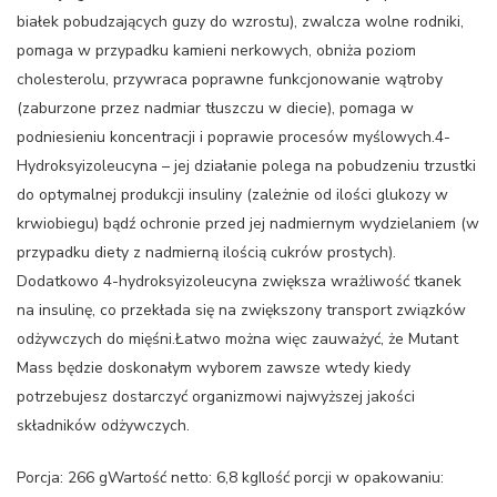
białek pobudzających guzy do wzrostu), zwalcza wolne rodniki,
pomaga w przypadku kamieni nerkowych, obniża poziom
cholesterolu, przywraca poprawne funkcjonowanie wątroby
(zaburzone przez nadmiar tłuszczu w diecie), pomaga w
podniesieniu koncentracji i poprawie procesów myślowych.4-
Hydroksyizoleucyna – jej działanie polega na pobudzeniu trzustki
do optymalnej produkcji insuliny (zależnie od ilości glukozy w
krwiobiegu) bądź ochronie przed jej nadmiernym wydzielaniem (w
przypadku diety z nadmierną ilością cukrów prostych).
Dodatkowo 4-hydroksyizoleucyna zwiększa wrażliwość tkanek
na insulinę, co przekłada się na zwiększony transport związków
odżywczych do mięśni.Łatwo można więc zauważyć, że Mutant
Mass będzie doskonałym wyborem zawsze wtedy kiedy
potrzebujesz dostarczyć organizmowi najwyższej jakości
składników odżywczych.
Porcja: 266 gWartość netto: 6,8 kgIlość porcji w opakowaniu: