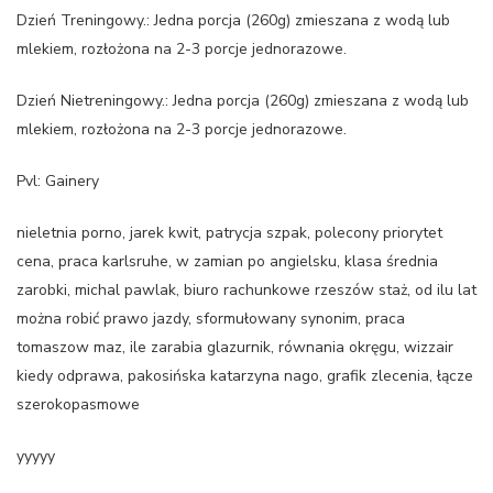
Dzień Treningowy.: Jedna porcja (260g) zmieszana z wodą lub
mlekiem, rozłożona na 2-3 porcje jednorazowe.
Dzień Nietreningowy.: Jedna porcja (260g) zmieszana z wodą lub
mlekiem, rozłożona na 2-3 porcje jednorazowe.
Pvl: Gainery
nieletnia porno, jarek kwit, patrycja szpak, polecony priorytet
cena, praca karlsruhe, w zamian po angielsku, klasa średnia
zarobki, michal pawlak, biuro rachunkowe rzeszów staż, od ilu lat
można robić prawo jazdy, sformułowany synonim, praca
tomaszow maz, ile zarabia glazurnik, równania okręgu, wizzair
kiedy odprawa, pakosińska katarzyna nago, grafik zlecenia, łącze
szerokopasmowe
yyyyy