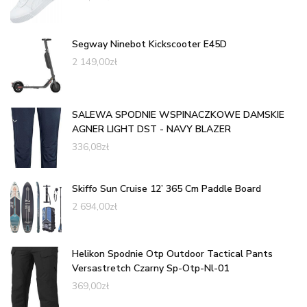
Segway Ninebot Kickscooter E45D
2 149,00
zł
SALEWA SPODNIE WSPINACZKOWE DAMSKIE
AGNER LIGHT DST - NAVY BLAZER
336,08
zł
Skiffo Sun Cruise 12’ 365 Cm Paddle Board
2 694,00
zł
Helikon Spodnie Otp Outdoor Tactical Pants
Versastretch Czarny Sp-Otp-Nl-01
369,00
zł