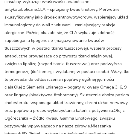
i insuliny, wykazuje właściwości anaboliczne i
antykataboliczne.CLA – sprzężony kwas linolowy. Pierwotnie
sklasyfikowany jako środek antnowotworowy, wspierający układ
immunologiczny do wali z wirusami i zmniejszający reakcje
alergiczne. Później okazało się, że CLA wykazuje zdolność
zapobiegania lipogenezie (magazynowanie kwasów
tłuszczowych w postaci tkanki tłuszczowej), wspiera procesy
anaboliczne prowadzące do przyrostu tkanki mięśniowej,
zwiększa lipolizę (rozpad tkanki tłuszczowej) oraz podwyższa
termogenezę (ilość energii wydalanej w postaci ciepła). Wszystko
to prowadzi do odtłuszczenia i poprawy ogólnej jędrności
ciała.Olej z Siemienia Lnianego – bogaty w kwasy Omega 3, 6, 9
oraz lingany (bioaktywne fitohormony). Skutecznie obniża poziom
cholesterolu, wspomaga układ trawienny, chroni układ nerwowy
oraz poprawia proces wykorzystania kalorii z pożywienia.Olej z
Ogórecznika – źródło Kwasu Gamma Linolowego, związku
pozytywnie wpływającego na nasze zdrowie.Mieszanka
Intrasorb5D-Pinitol – wykazuje właściwości naśladowania