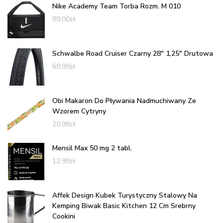
Nike Academy Team Torba Rozm. M 010
89,00
zł
Schwalbe Road Cruiser Czarny 28" 1,25" Drutowa
69,99
zł
Obi Makaron Do Pływania Nadmuchiwany Ze
Wzorem Cytryny
20,98
zł
Mensil Max 50 mg 2 tabl.
12,99
zł
Affek Design Kubek Turystyczny Stalowy Na
Kemping Biwak Basic Kitchen 12 Cm Srebrny
Cookini