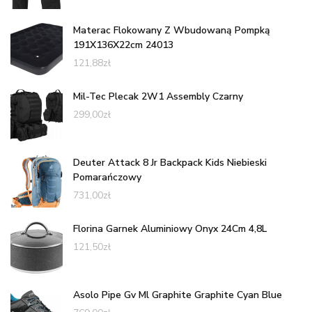
Materac Flokowany Z Wbudowaną Pompką
191X136X22cm 24013
121,88
zł
Mil-Tec Plecak 2W1 Assembly Czarny
299,00
zł
Deuter Attack 8 Jr Backpack Kids Niebieski
Pomarańczowy
731,00
zł
Florina Garnek Aluminiowy Onyx 24Cm 4,8L
121,50
zł
Asolo Pipe Gv Ml Graphite Graphite Cyan Blue