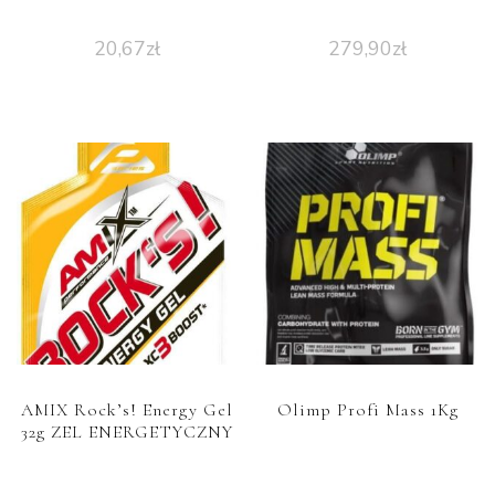
20,67
zł
279,90
zł
AMIX Rock’s! Energy Gel
Olimp Profi Mass 1Kg
32g ZEL ENERGETYCZNY