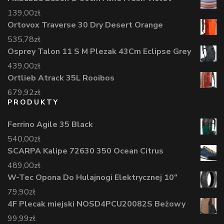
139,00
zł
Ortovox Traverse 30 Dry Desert Orange
535,78
zł
Osprey Talon 11 S M Plezak 43Cm Eclipse Grey
439,00
zł
Ortlieb Atrack 35L Rooibos
679,92
zł
PRODUKTY
Ferrino Agile 35 Black
540,00
zł
SCARPA Kalipe 72630 350 Ocean Citrus
489,00
zł
W-Tec Opona Do Hulajnogi Elektrycznej 10"
79,90
zł
4F Plecak miejski NOSD4PCU20082S Beżowy
99,99
zł