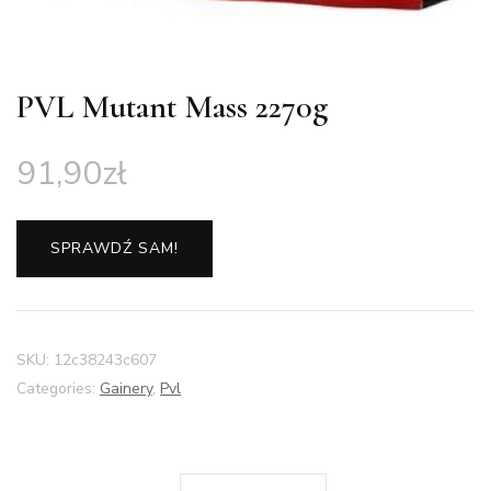
PVL Mutant Mass 2270g
91,90
zł
SPRAWDŹ SAM!
SKU:
12c38243c607
Categories:
Gainery
,
Pvl