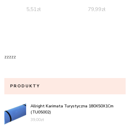
5,51
zł
79,99
zł
zzzzz
PRODUKTY
Allright Karimata Turystyczna 180X50X1Cm
(TU05002)
39,00
zł