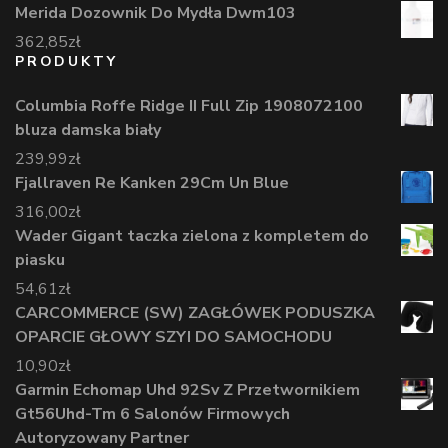
Merida Dozownik Do Mydła Dwm103
362,85
zł
PRODUKTY
Columbia Roffe Ridge II Full Zip 1908072100
bluza damska biały
239,99
zł
Fjallraven Re Kanken 29Cm Un Blue
316,00
zł
Wader Gigant taczka zielona z kompletem do
piasku
54,61
zł
CARCOMMERCE (SW) ZAGŁÓWEK PODUSZKA
OPARCIE GŁOWY SZYI DO SAMOCHODU
10,90
zł
Garmin Echomap Uhd 92Sv Z Przetwornikiem
Gt56Uhd-Tm 6 Salonów Firmowych
Autoryzowany Partner