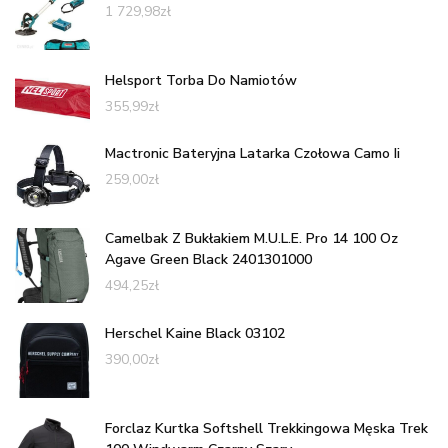
1 729,98
zł
Helsport Torba Do Namiotów
355,99
zł
Mactronic Bateryjna Latarka Czołowa Camo Ii
259,00
zł
Camelbak Z Bukłakiem M.U.L.E. Pro 14 100 Oz
Agave Green Black 2401301000
494,25
zł
Herschel Kaine Black 03102
390,00
zł
Forclaz Kurtka Softshell Trekkingowa Męska Trek