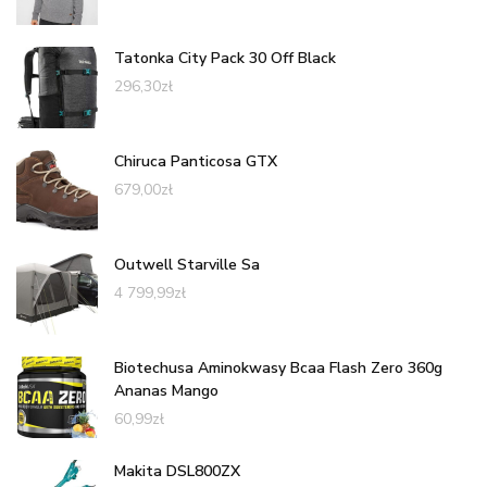
Tatonka City Pack 30 Off Black
296,30
zł
Chiruca Panticosa GTX
679,00
zł
Outwell Starville Sa
4 799,99
zł
Biotechusa Aminokwasy Bcaa Flash Zero 360g
Ananas Mango
60,99
zł
Makita DSL800ZX