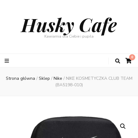
Husky Cafe
Kawiarnia dla Ciebie i pupila
0
Strona główna
/
Sklep
/
Nike
/
NIKE KOSMETYCZKA CLUB TEAM
(BA5198-010)