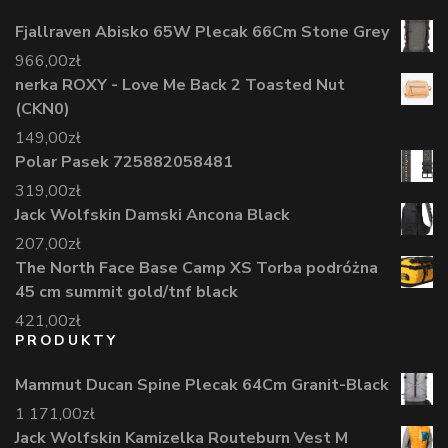
Fjallraven Abisko 65W Plecak 66Cm Stone Grey
966,00
zł
nerka ROXY - Love Me Back 2 Toasted Nut
(CKN0)
149,00
zł
Polar Pasek 725882058481
319,00
zł
Jack Wolfskin Damski Ancona Black
207,00
zł
The North Face Base Camp XS Torba podróżna
45 cm summit gold/tnf black
421,00
zł
PRODUKTY
Mammut Ducan Spine Plecak 64Cm Granit-Black
1 171,00
zł
Jack Wolfskin Kamizelka Routeburn Vest M