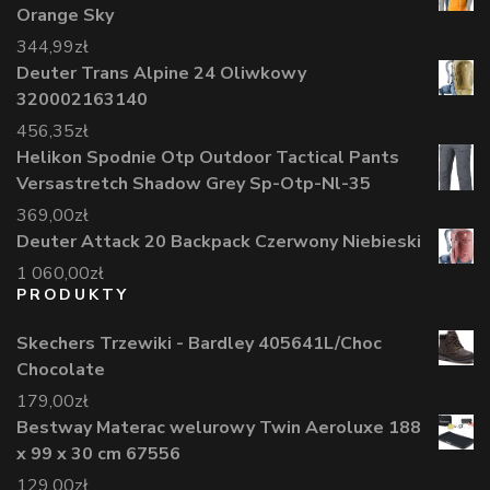
Orange Sky
344,99
zł
Deuter Trans Alpine 24 Oliwkowy
320002163140
456,35
zł
Helikon Spodnie Otp Outdoor Tactical Pants
Versastretch Shadow Grey Sp-Otp-Nl-35
369,00
zł
Deuter Attack 20 Backpack Czerwony Niebieski
1 060,00
zł
PRODUKTY
Skechers Trzewiki - Bardley 405641L/Choc
Chocolate
179,00
zł
Bestway Materac welurowy Twin Aeroluxe 188
x 99 x 30 cm 67556
129,00
zł