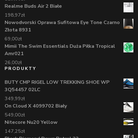
Realme Buds Air 2 Białe
198,97
zł
Nowodvorski Oprawa Sufitowa Eye Tone Czarno
Złota 8931
69,00
zł
Mimii The Swim Essentials Duża Piłka Tropical
Amr021
26,00
zł
PRODUKTY
BUTY CMP RIGEL LOW TREKKING SHOE WP
3Q54457 02LC
349,99
zł
On Cloud X 4099702 Biały
549,00
zł
Nitecore Nu20 Yellow
147,25
zł