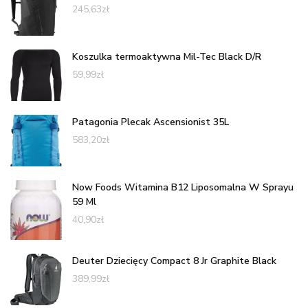
245,63
zł
Koszulka termoaktywna Mil-Tec Black D/R
59,99
zł
Patagonia Plecak Ascensionist 35L
583,20
zł
Now Foods Witamina B12 Liposomalna W Sprayu
59 Ml
40,90
zł
Deuter Dziecięcy Compact 8 Jr Graphite Black
389,99
zł