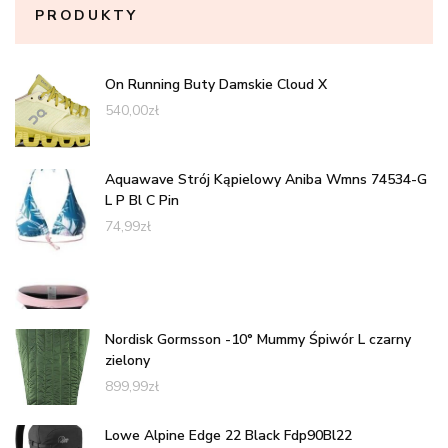
PRODUKTY
On Running Buty Damskie Cloud X
540,00
zł
Aquawave Strój Kąpielowy Aniba Wmns 74534-G
L P Bl C Pin
74,99
zł
Nordisk Gormsson -10° Mummy Śpiwór L czarny
zielony
899,99
zł
Lowe Alpine Edge 22 Black Fdp90Bl22