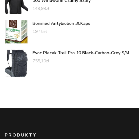
100 Windwarm Czarny Szary
149,99
zł
Bonimed Antybiobon 30Kaps
19,45
zł
Evoc Plecak Trail Pro 10 Black-Carbon-Grey S/M
755,10
zł
PRODUKTY