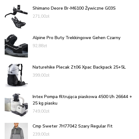
Shimano Deore Br-M6100 Żywiczne G03S
271,00
zł
Alpine Pro Buty Trekkingowe Gehen Czarny
92,88
zł
Naturehike Plecak Zt06 Xpac Backpack 25+5L
399,00
zł
Intex Pompa filtrująca piaskowa 4500 l/h 26644 +
25 kg piasku
749,00
zł
Cmp Sweter 7H77042 Szary Regular Fit
239,00
zł