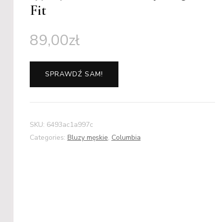
Fit
89,00
zł
SPRAWDŹ SAM!
SKU:
6493ac1a997c
Categories:
Bluzy męskie
,
Columbia