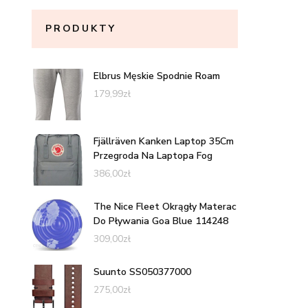
PRODUKTY
Elbrus Męskie Spodnie Roam
179,99
zł
Fjällräven Kanken Laptop 35Cm
Przegroda Na Laptopa Fog
386,00
zł
The Nice Fleet Okrągły Materac
Do Pływania Goa Blue 114248
309,00
zł
Suunto SS050377000
275,00
zł