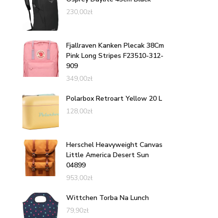
230,00
zł
Fjallraven Kanken Plecak 38Cm
Pink Long Stripes F23510-312-
909
349,00
zł
Polarbox Retroart Yellow 20 L
128,00
zł
Herschel Heavyweight Canvas
Little America Desert Sun
04899
953,00
zł
Wittchen Torba Na Lunch
79,90
zł