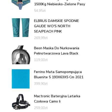
1500Kg Niebiesko-Zielone Pasy
54,95
zł
ELBRUS DAMSKIE SPODNIE
GAUDE WO'S NORTH
SEA/PEACH PINK
269,99
zł
Beon Maska Do Nurkowania
Pełnotwarzowa Lava Black
119,00
zł
Ferrino Mata Samopompująca
Bluenite 5 193X63X5 Cm 2021
399,90
zł
Mactronic Bateryjna Latarka
Czołowa Camo Ii
259,00
zł