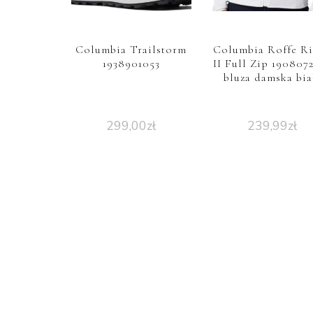
Columbia Trailstorm
Columbia Roffe R
1938901053
II Full Zip 190807
bluza damska bia
299,00
zł
239,99
zł