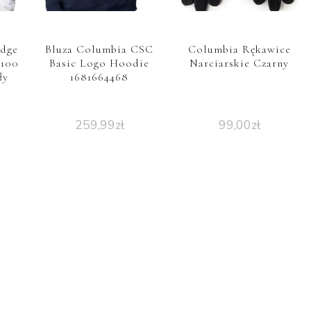
idge
Bluza Columbia CSC
Columbia Rękawice
2100
Basic Logo Hoodie
Narciarskie Czarny
ły
1681664468
259,99
zł
99,00
zł