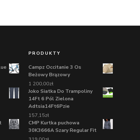
PRODUKTY
lue
Campz Occitanie 3 Os
Beżowy Brązowy
1 200,00
zł
Joko Siatka Do Trampoliny
14Ft 6 Pól Zielona
Adtsia14Ft6Pzie
157,15
zł
t
CMP Kurtka puchowa
30K3666A Szary Regular Fit
319,00
zł