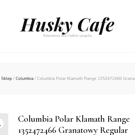
Husky Cafe
Kawiarnia dla Ciebie i pupila
Sklep
/
Columbia
/
Columbia Polar Klamath Range 1352472466 Granat
Columbia Polar Klamath Range
1352472466 Granatowy Regular