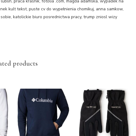
e lublin, praca kraśnik, fotolia .com, magda adamska, wypadek na
anek kult tekst, puste cv do wypełnienia chomikuj, anna samkow,
sobie, katolickie biuro posrednictwa pracy, trump zniosl wizy
ated products