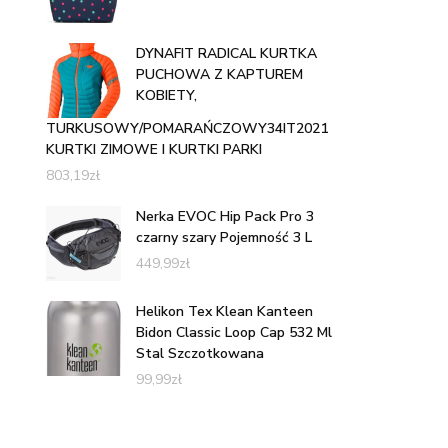
DYNAFIT RADICAL KURTKA
PUCHOWA Z KAPTUREM
KOBIETY,
TURKUSOWY/POMARAŃCZOWY34IT2021
KURTKI ZIMOWE I KURTKI PARKI
803,19
zł
Nerka EVOC Hip Pack Pro 3
czarny szary Pojemność 3 L
449,99
zł
Helikon Tex Klean Kanteen
Bidon Classic Loop Cap 532 Ml
Stal Szczotkowana
99,99
zł