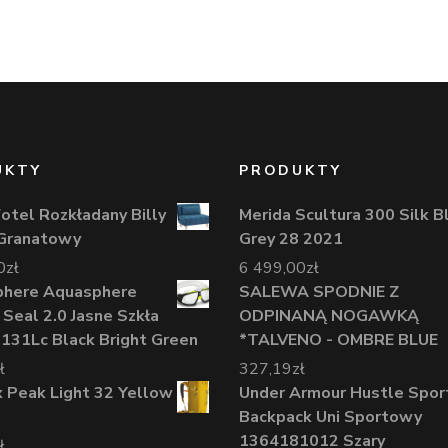
UKTY
PRODUKTY
Fotel Rozkładany Billy
Merida Scultura 300 Silk B
 Granatowy
Grey 28 2021
0
zł
6 499,00
zł
phere Aquasphere
SALEWA SPODNIE Z
 Seal 2.0 Jasne Szkła
ODPINANĄ NOGAWKĄ
31Lc Black Bright Green
*TALVENO - OMBRE BLUE
ł
327,19
zł
 Peak Light 32 Yellow
Under Armour Hustle Spor
Backpack Uni Sportowy
1364181012 Szary
ł