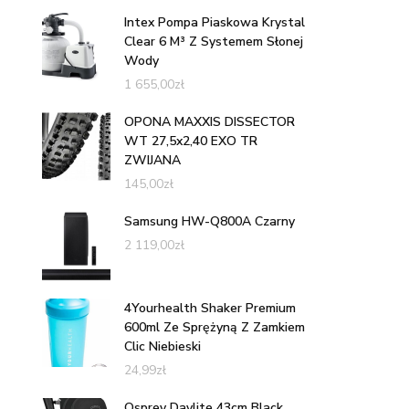
Intex Pompa Piaskowa Krystal
Clear 6 M³ Z Systemem Słonej
Wody
1 655,00
zł
OPONA MAXXIS DISSECTOR
WT 27,5x2,40 EXO TR
ZWIJANA
145,00
zł
Samsung HW-Q800A Czarny
2 119,00
zł
4Yourhealth Shaker Premium
600ml Ze Sprężyną Z Zamkiem
Clic Niebieski
24,99
zł
Osprey Daylite 43cm Black