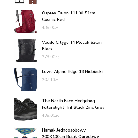
Osprey Talon 11 L Xl 51cm
Cosmic Red
439,00
zł
Vaude Citygo 14 Plecak 52Cm
Black
273,00
zł
Lowe Alpine Edge 18 Niebieski
207,13
zł
The North Face Hedgehog
Futurelight Tnf Black Zinc Grey
439,00
zł
Hamak Jednoosobowy
200X100cm Bujak Ogrodowy