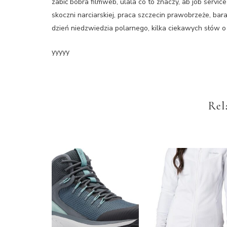
zabić bobra filmweb, ulala co to znaczy, ab job servic
skoczni narciarskiej, praca szczecin prawobrzeże, bar
dzień niedzwiedzia polarnego, kilka ciekawych słów o 
yyyyy
Rel