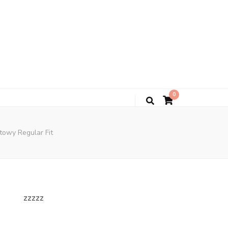
0
owy Regular Fit
zzzzz